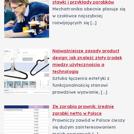
stawki i przykłady zarobków
Mechatronika obecnie plasuje się
w czołówce najszybciej
rozwijających się
[…]
Najważniejsze zasady product
design: jak znaleźć złoty środek
między użytecznością a
technologią
Sztuka łączenia estetyki z
funkcjonalnością stanowi
prawdziwe wyzwanie,
[…]
Ile zarabia prawnik: średnie
zarobki netto w Polsce
Prawniczy zawód w Polsce cieszy
się dużym zainteresowaniem
moich znajomych
[…]