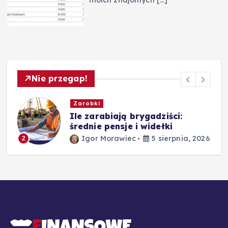
Nie przegap!
Zarobki
,
Ile zarabiają brygadziści:
średnie pensje i widełki
Igor Morawiec
5 sierpnia, 2026
2
26