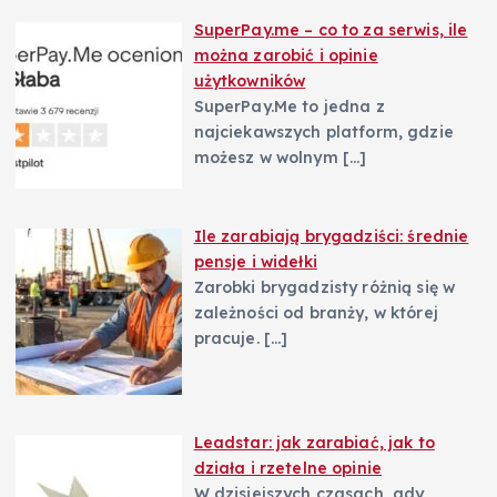
SuperPay.me – co to za serwis, ile
można zarobić i opinie
użytkowników
SuperPay.Me to jedna z
najciekawszych platform, gdzie
możesz w wolnym
[…]
Ile zarabiają brygadziści: średnie
pensje i widełki
Zarobki brygadzisty różnią się w
zależności od branży, w której
pracuje.
[…]
Leadstar: jak zarabiać, jak to
działa i rzetelne opinie
W dzisiejszych czasach, gdy