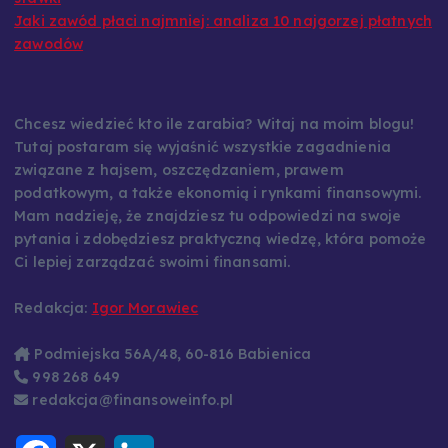
Jaki zawód płaci najmniej: analiza 10 najgorzej płatnych
zawodów
Chcesz wiedzieć kto ile zarabia? Witaj na moim blogu!
Tutaj postaram się wyjaśnić wszystkie zagadnienia
związane z hajsem, oszczędzaniem, prawem
podatkowym, a także ekonomią i rynkami finansowymi.
Mam nadzieję, że znajdziesz tu odpowiedzi na swoje
pytania i zdobędziesz praktyczną wiedzę, która pomoże
Ci lepiej zarządzać swoimi finansami.
Redakcja:
Igor Morawiec
Podmiejska 56A/48, 60-816 Babienica
998 268 649
redakcja@finansoweinfo.pl
F
X
L