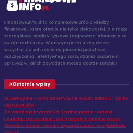
FinansoweInfo.pl to kompleksowe źródło wiedzy
finansowej, które oferuje nie tylko ciekawostki, ale także
szczegółowe analizy rynkowe i najnowsze informacje ze
świata rachunków. W naszym portalu znajdziesz
wszystko, co potrzebne do płacenia podatków,
oszczędzania i efektywnego zarządzania budżetem.
Sprawdź w jakich zawodach można dobrze zarobić!
Ostatnie wpisy
SuperPay.me – co to za serwis, ile można zarobić i opinie
użytkowników
Ile zarabiają brygadziści: średnie pensje i widełki
Leadstar: jak zarabiać, jak to działa i rzetelne opinie
Zarobki chemika: średnie wynagrodzenie i przykładowe
stawki