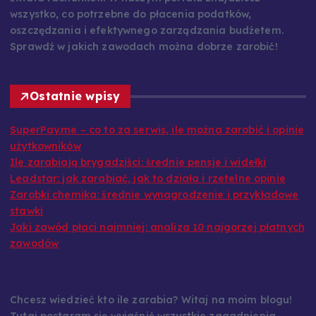
wszystko, co potrzebne do płacenia podatków,
oszczędzania i efektywnego zarządzania budżetem.
Sprawdź w jakich zawodach można dobrze zarobić!
Ostatnie wpisy
SuperPay.me – co to za serwis, ile można zarobić i opinie
użytkowników
Ile zarabiają brygadziści: średnie pensje i widełki
Leadstar: jak zarabiać, jak to działa i rzetelne opinie
Zarobki chemika: średnie wynagrodzenie i przykładowe
stawki
Jaki zawód płaci najmniej: analiza 10 najgorzej płatnych
zawodów
Chcesz wiedzieć kto ile zarabia? Witaj na moim blogu!
Tutaj postaram się wyjaśnić wszystkie zagadnienia