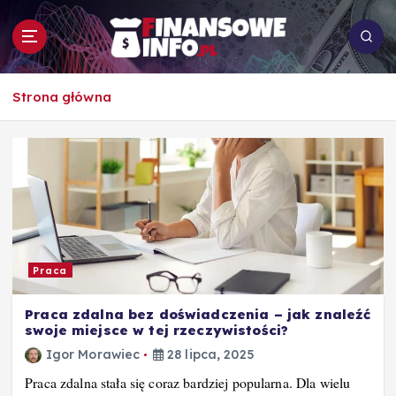
S
k
i
p
To i owo o rachunkowości, pracy, biznesie i
t
Strona główna
ekonomii
o
c
o
n
t
e
n
t
Praca
Praca zdalna bez doświadczenia – jak znaleźć
swoje miejsce w tej rzeczywistości?
Igor Morawiec
28 lipca, 2025
Praca zdalna stała się coraz bardziej popularna. Dla wielu