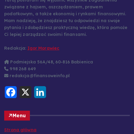
związane z hajsem, oszczędzaniem, prawem
podatkowym, a także ekonomią i rynkami finansowymi.
Mam nadzieję, że znajdziesz tu odpowiedzi na swoje
pytania i zdobędziesz praktyczną wiedzę, która pomoże
Ci lepiej zarządzać swoimi finansami.
Redakcja:
Igor Morawiec
Podmiejska 56A/48, 60-816 Babienica
998 268 649
redakcja@finansoweinfo.pl
F
X
L
a
i
c
n
e
k
b
e
o
d
Menu
o
I
k
n
Strona główna