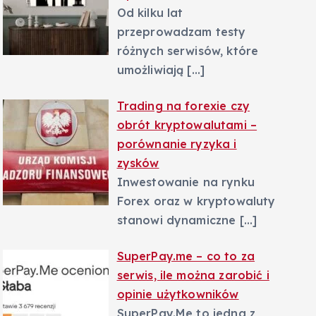
Od kilku lat
przeprowadzam testy
różnych serwisów, które
umożliwiają
[…]
Trading na forexie czy
obrót kryptowalutami –
porównanie ryzyka i
zysków
Inwestowanie na rynku
Forex oraz w kryptowaluty
stanowi dynamiczne
[…]
SuperPay.me – co to za
serwis, ile można zarobić i
opinie użytkowników
SuperPay.Me to jedna z