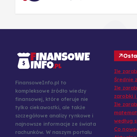
Osta
Ile zara
Średnie z
FinansoweInfo.pl to
Ile zara
kompleksowe źródło wiedzy
zarobki i
finansowej, które oferuje nie
Ile zara
tylko ciekawostki, ale także
matematy
szczegółowe analizy rynkowe i
według s
najnowsze informacje ze świata
Co noweg
rachunków. W naszym portalu