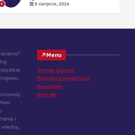
8 sierpnia, 2026
4
 zarabia?
Menu
taj
szystkie
Strona główna
 hajsem,
Polityka prywatności
Regulamin
konomią
Kontakt
 Mam
u
tania i
 wiedzę,