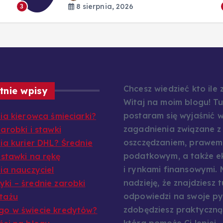
8 sierpnia, 2026
3
Chcesz wiedzieć kto ile
tnie wpisy
Witaj na moim blogu! Tu
postaram się wyjaśnić w
bia kierowca śmieciarki?
zagadnienia związane z
arobki i stawki
oszczędzaniem, prawem
bia kurier DHL? Średnie
podatkowym, a także e
 stawki na rękę
i rynkami finansowymi.
bia nauczyciel
nadzieję, że znajdziesz t
ki – średnie zarobki
odpowiedzi na swoje py
tażu
zdobędziesz praktyczną
o w świecie kredytów?
która pomoże Ci lepiej