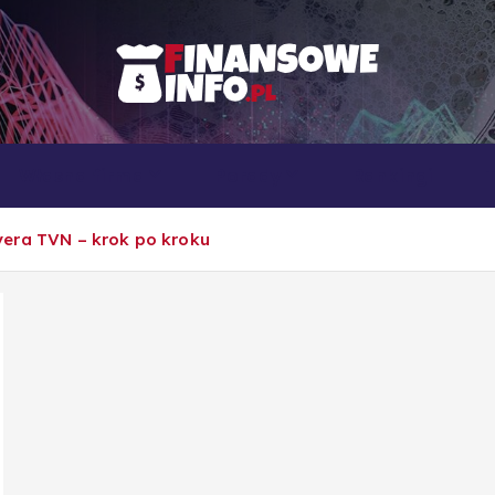
To i owo o rachunkowości, pracy, biznesie i ekonomii
Własna firma
Porady
Rankingi
era TVN – krok po kroku