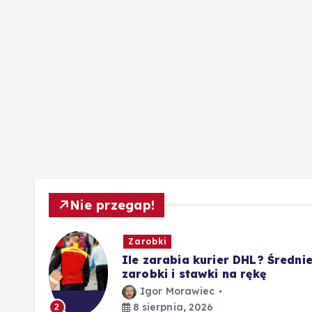
Nie przegap!
Zarobki
Ile zarabia kurier DHL? Średni
 i
zarobki i stawki na rękę
Igor Morawiec
8 sierpnia, 2026
2