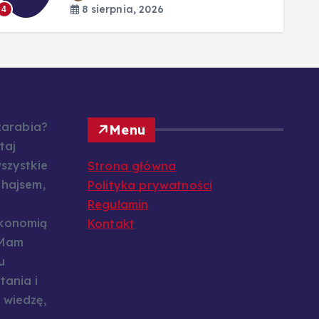
8 sierpnia, 2026
4
 zarabia?
Menu
taj
szystkie
Strona główna
 hajsem,
Polityka prywatności
Regulamin
konomią
Kontakt
 Mam
u
tania i
 wiedzę,