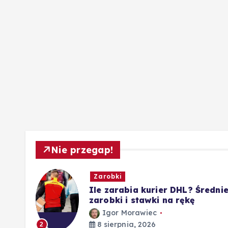
Nie przegap!
Zarobki
Ile zarabia kurier DHL? Średni
 i
zarobki i stawki na rękę
Igor Morawiec
8 sierpnia, 2026
2