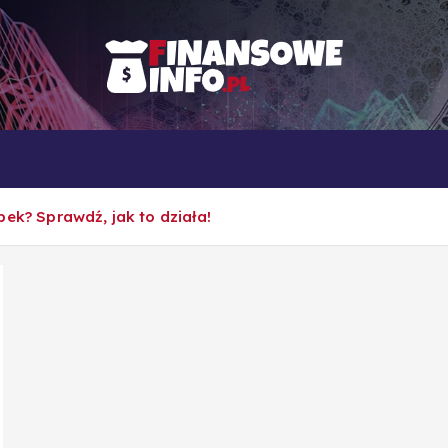
To i owo o rachunkowości, pracy, biznesie i ekonomii
Własna firma
Porady
Rankingi
ek? Sprawdź, jak to działa!