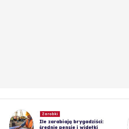
Zarobki
Ile zarabiają brygadziści:
średnie pensje i widełki