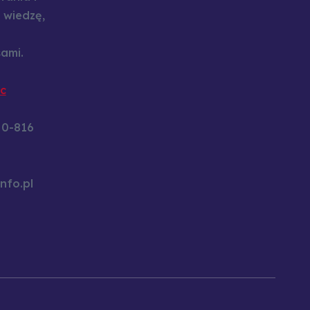
 wiedzę,
ami.
c
60-816
nfo.pl