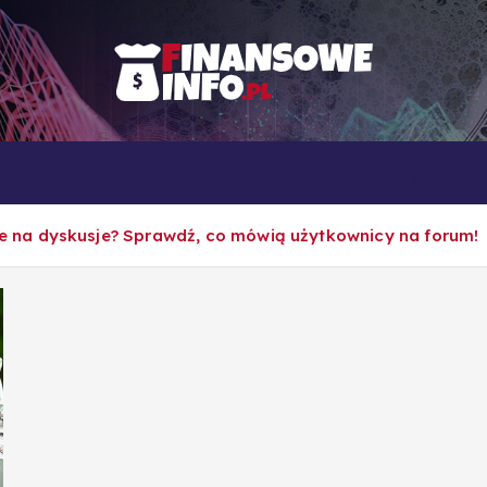
To i owo o rachunkowości, pracy, biznesie i ekonomii
Własna firma
Porady
Rankingi
sce na dyskusje? Sprawdź, co mówią użytkownicy na forum!