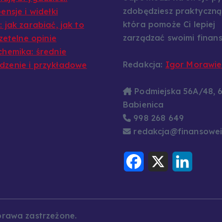
zdobędziesz praktyczną
ensje i widełki
która pomoże Ci lepiej
 jak zarabiać, jak to
zarządzać swoimi finans
rzetelne opinie
chemika: średnie
Redakcja:
Igor Morawie
zenie i przykładowe
Podmiejska 56A/48, 
Babienica
998 268 649
redakcja@finansowei
F
X
L
a
i
c
n
e
k
b
e
o
d
o
I
k
n
prawa zastrzeżone.