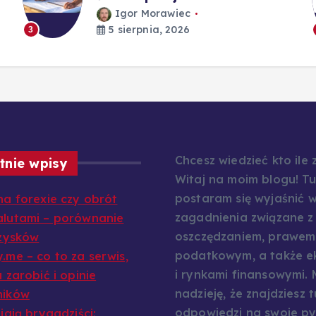
Igor Morawiec
5 sierpnia, 2026
3
Chcesz wiedzieć kto ile
tnie wpisy
Witaj na moim blogu! Tu
postaram się wyjaśnić w
na forexie czy obrót
zagadnienia związane z
lutami – porównanie
oszczędzaniem, prawem
 zysków
podatkowym, a także e
.me – co to za serwis,
i rynkami finansowymi.
 zarobić i opinie
nadzieję, że znajdziesz t
ników
odpowiedzi na swoje py
iają brygadziści: