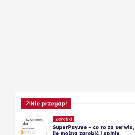
Nie przegap!
Zarobki
ót
SuperPay.me – co to za serwis,
nie
ile można zarobić i opinie