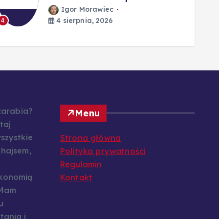
Igor Morawiec
4 sierpnia, 2026
4
5
 zarabia?
Menu
taj
szystkie
Strona główna
 hajsem,
Polityka prywatności
Regulamin
konomią
Kontakt
 Mam
u
tania i