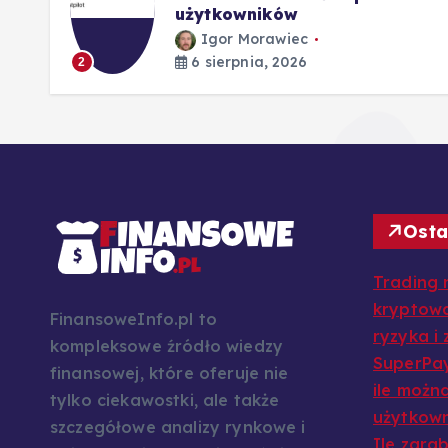
użytkowników
Igor Morawiec
6 sierpnia, 2026
2
Osta
Trading 
kryptowa
FinansoweInfo.pl to
ryzyka i
kompleksowe źródło wiedzy
SuperPay
finansowej, które oferuje nie
ile można
tylko ciekawostki, ale także
użytkow
szczegółowe analizy rynkowe i
Ile zarab