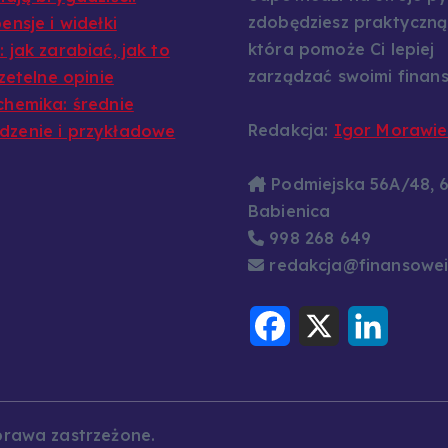
zdobędziesz praktyczną
ensje i widełki
która pomoże Ci lepiej
 jak zarabiać, jak to
zarządzać swoimi finans
rzetelne opinie
chemika: średnie
Redakcja:
Igor Morawie
zenie i przykładowe
Podmiejska 56A/48, 
Babienica
998 268 649
redakcja@finansowei
F
X
L
a
i
c
n
e
k
b
e
o
d
o
I
k
n
prawa zastrzeżone.