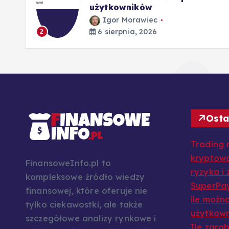
użytkowników
Igor Morawiec
6 sierpnia, 2026
2
Osta
Trading 
kryptowa
FinansoweInfo.pl to
ryzyka i
kompleksowe źródło wiedzy
SuperPay
finansowej, które oferuje nie
ile można
tylko ciekawostki, ale także
użytkow
szczegółowe analizy rynkowe i
Ile zarab