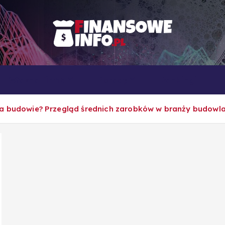
To i owo o rachunkowości, pracy, biznesie i ekonomii
Własna firma
Porady
Rankingi
a budowie? Przegląd średnich zarobków w branży budowla