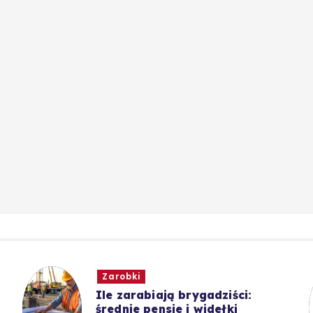
Zarobki
Ile zarabiają brygadziści:
średnie pensje i widełki