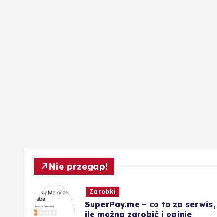
Nie przegap!
Zarobki
ót
SuperPay.me – co to za serwis,
nie
ile można zarobić i opinie