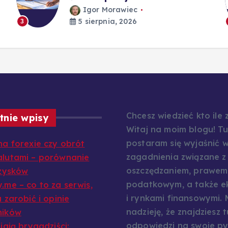
Igor Morawiec
5 sierpnia, 2026
3
Chcesz wiedzieć kto ile
tnie wpisy
Witaj na moim blogu! Tu
postaram się wyjaśnić w
na forexie czy obrót
zagadnienia związane z
lutami – porównanie
oszczędzaniem, prawem
 zysków
podatkowym, a także e
.me – co to za serwis,
i rynkami finansowymi.
 zarobić i opinie
nadzieję, że znajdziesz t
ników
odpowiedzi na swoje py
iają brygadziści: