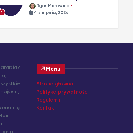
Igor Morawiec
4 sierpnia, 2026
4
5
 zarabia?
Menu
taj
szystkie
Strona główna
 hajsem,
Polityka prywatności
Regulamin
konomią
Kontakt
 Mam
u
tania i