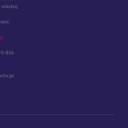
 wiedzę,
ami.
c
60-816
nfo.pl