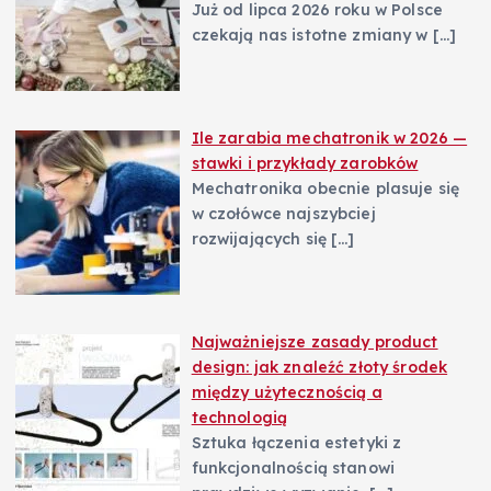
Już od lipca 2026 roku w Polsce
czekają nas istotne zmiany w
[…]
Ile zarabia mechatronik w 2026 —
stawki i przykłady zarobków
Mechatronika obecnie plasuje się
w czołówce najszybciej
rozwijających się
[…]
Najważniejsze zasady product
design: jak znaleźć złoty środek
między użytecznością a
technologią
Sztuka łączenia estetyki z
funkcjonalnością stanowi