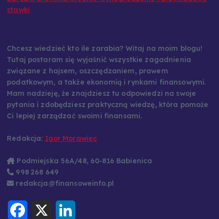
stawki
Chcesz wiedzieć kto ile zarabia? Witaj na moim blogu!
Tutaj postaram się wyjaśnić wszystkie zagadnienia
związane z hajsem, oszczędzaniem, prawem
podatkowym, a także ekonomią i rynkami finansowymi.
Mam nadzieję, że znajdziesz tu odpowiedzi na swoje
pytania i zdobędziesz praktyczną wiedzę, która pomoże
Ci lepiej zarządzać swoimi finansami.
Redakcja:
Igor Morawiec
Podmiejska 56A/48, 60-816 Babienica
998 268 649
redakcja@finansoweinfo.pl
F
X
L
a
i