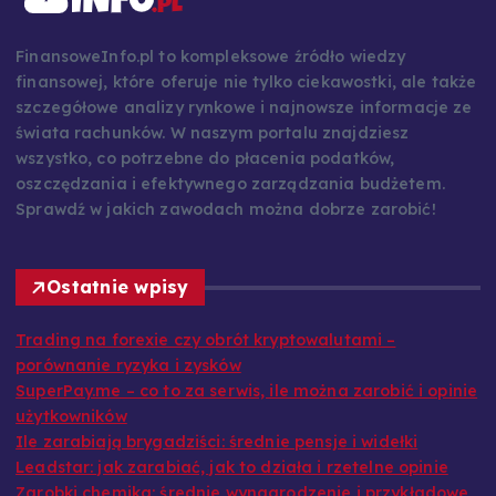
FinansoweInfo.pl to kompleksowe źródło wiedzy
finansowej, które oferuje nie tylko ciekawostki, ale także
szczegółowe analizy rynkowe i najnowsze informacje ze
świata rachunków. W naszym portalu znajdziesz
wszystko, co potrzebne do płacenia podatków,
oszczędzania i efektywnego zarządzania budżetem.
Sprawdź w jakich zawodach można dobrze zarobić!
Ostatnie wpisy
Trading na forexie czy obrót kryptowalutami –
porównanie ryzyka i zysków
SuperPay.me – co to za serwis, ile można zarobić i opinie
użytkowników
Ile zarabiają brygadziści: średnie pensje i widełki
Leadstar: jak zarabiać, jak to działa i rzetelne opinie
Zarobki chemika: średnie wynagrodzenie i przykładowe