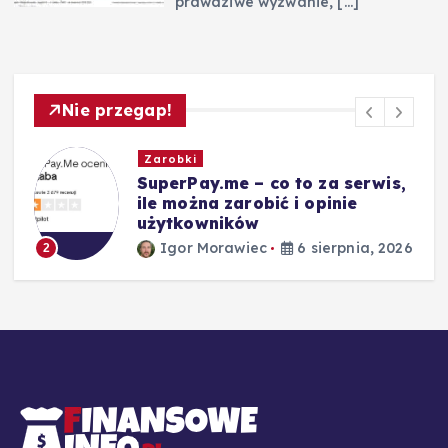
prawdziwe wyzwanie,
[…]
Nie przegap!
Zarobki
SuperPay.me – co to za serwis,
ile można zarobić i opinie
użytkowników
26
Igor Morawiec
6 sierpnia, 2026
2