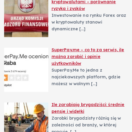
kryptowalutami – porównanie
ryzyka i zysków
Inwestowanie na rynku Forex oraz
w kryptowaluty stanowi
dynamiczne
[…]
SuperPay.me – co to za serwis, ile
można zarobić i opinie
użytkowników
SuperPay.Me to jedna z
najciekawszych platform, gdzie
możesz w wolnym
[…]
Ile zarabiają brygadziści: średnie
pensje i widełki
Zarobki brygadzisty różnią się w
zależności od branży, w której
pracuje.
[…]