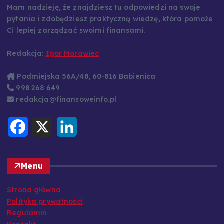
Mam nadzieję, że znajdziesz tu odpowiedzi na swoje
pytania i zdobędziesz praktyczną wiedzę, która pomoże
Ci lepiej zarządzać swoimi finansami.
Redakcja:
Igor Morawiec
Podmiejska 56A/48, 60-816 Babienica
998 268 649
redakcja@finansoweinfo.pl
F
X
L
a
i
c
n
e
k
b
e
o
d
Menu
o
I
k
n
Strona główna
Polityka prywatności
Regulamin