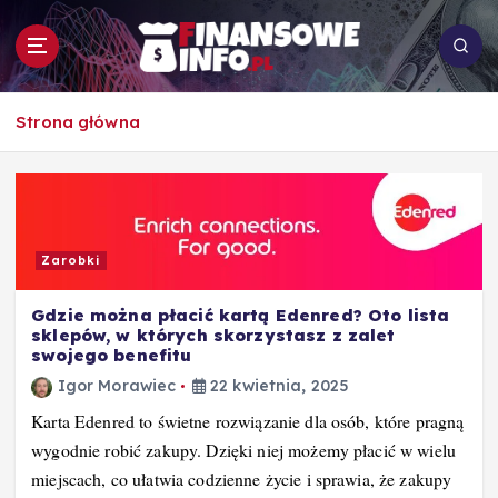
S
k
i
p
To i owo o rachunkowości, pracy, biznesie i
t
Strona główna
ekonomii
o
c
o
n
t
Zarobki
e
n
Gdzie można płacić kartą Edenred? Oto lista
t
sklepów, w których skorzystasz z zalet
swojego benefitu
Igor Morawiec
22 kwietnia, 2025
Karta Edenred to świetne rozwiązanie dla osób, które pragną
wygodnie robić zakupy. Dzięki niej możemy płacić w wielu
miejscach, co ułatwia codzienne życie i sprawia, że zakupy