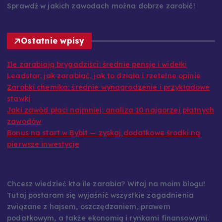
Sprawdź w jakich zawodach można dobrze zarobić!
Ostatnie wpisy
Ile zarabiają brygadziści: średnie pensje i widełki
Leadstar: jak zarabiać, jak to działa i rzetelne opinie
Zarobki chemika: średnie wynagrodzenie i przykładowe
stawki
Jaki zawód płaci najmniej: analiza 10 najgorzej płatnych
zawodów
Bonus na start w Bybit — zyskaj dodatkowe środki na
pierwsze inwestycje
Chcesz wiedzieć kto ile zarabia? Witaj na moim blogu!
Tutaj postaram się wyjaśnić wszystkie zagadnienia
związane z hajsem, oszczędzaniem, prawem
podatkowym, a także ekonomią i rynkami finansowymi.