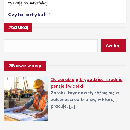
zyskują na satysfakcji.…
Czytaj artykuł
Szukaj
Szukaj
Nowe wpisy
Ile zarabiają brygadziści: średnie
pensje i widełki
Zarobki brygadzisty różnią się w
zależności od branży, w której
pracuje.
[…]