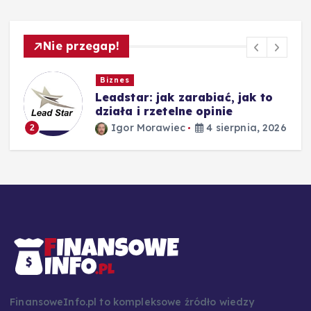
Nie przegap!
Biznes
Leadstar: jak zarabiać, jak to
działa i rzetelne opinie
26
Igor Morawiec
4 sierpnia, 2026
2
FinansoweInfo.pl to kompleksowe źródło wiedzy