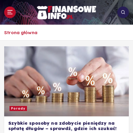
S
k
i
p
To i owo o rachunkowości, pracy, biznesie i
t
Strona główna
ekonomii
o
c
o
n
t
e
n
t
Porady
Szybkie sposoby na zdobycie pieniędzy na
spłatę długów – sprawdź, gdzie ich szukać!