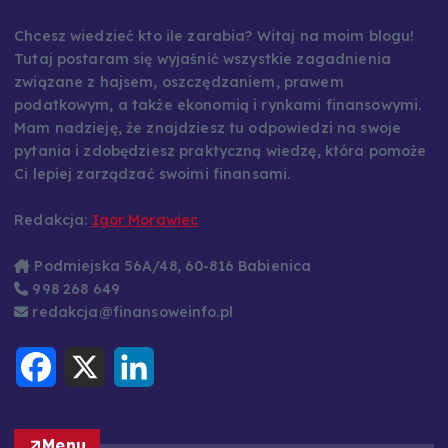
Chcesz wiedzieć kto ile zarabia? Witaj na moim blogu!
Tutaj postaram się wyjaśnić wszystkie zagadnienia
związane z hajsem, oszczędzaniem, prawem
podatkowym, a także ekonomią i rynkami finansowymi.
Mam nadzieję, że znajdziesz tu odpowiedzi na swoje
pytania i zdobędziesz praktyczną wiedzę, która pomoże
Ci lepiej zarządzać swoimi finansami.
Redakcja:
Igor Morawiec
Podmiejska 56A/48, 60-816 Babienica
998 268 649
redakcja@finansoweinfo.pl
F
X
L
a
i
c
n
e
k
b
e
o
d
Menu