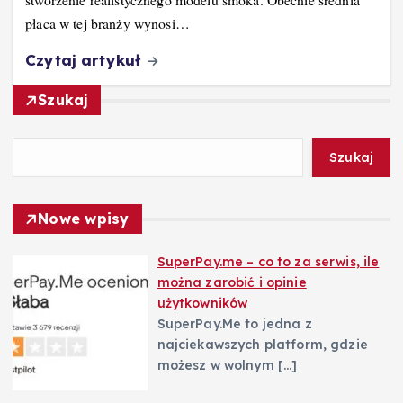
płaca w tej branży wynosi…
Czytaj artykuł
Szukaj
Szukaj
Nowe wpisy
SuperPay.me – co to za serwis, ile
można zarobić i opinie
użytkowników
SuperPay.Me to jedna z
najciekawszych platform, gdzie
możesz w wolnym
[…]