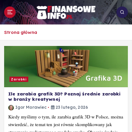
S
k
i
p
To i owo o rachunkowości, pracy, biznesie i
t
Strona główna
ekonomii
o
c
o
n
t
e
n
Zarobki
t
Ile zarabia grafik 3D? Poznaj średnie zarobki
w branży kreatywnej
Igor Morawiec
23 lutego, 2026
Kiedy myślimy o tym, ile zarabia grafik 3D w Polsce, można
stwierdzić, że temat ten jest równie skomplikowany jak
stworzenie realistycznego modelu smoka. Obecnie średnia