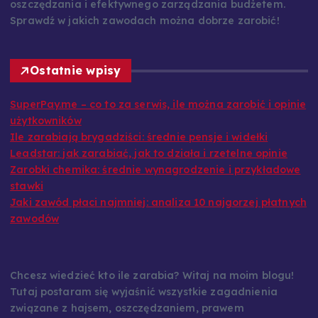
oszczędzania i efektywnego zarządzania budżetem.
Sprawdź w jakich zawodach można dobrze zarobić!
Ostatnie wpisy
SuperPay.me – co to za serwis, ile można zarobić i opinie
użytkowników
Ile zarabiają brygadziści: średnie pensje i widełki
Leadstar: jak zarabiać, jak to działa i rzetelne opinie
Zarobki chemika: średnie wynagrodzenie i przykładowe
stawki
Jaki zawód płaci najmniej: analiza 10 najgorzej płatnych
zawodów
Chcesz wiedzieć kto ile zarabia? Witaj na moim blogu!
Tutaj postaram się wyjaśnić wszystkie zagadnienia
związane z hajsem, oszczędzaniem, prawem