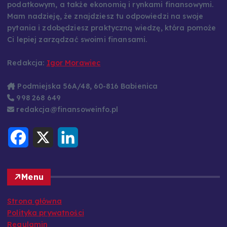
podatkowym, a także ekonomią i rynkami finansowymi.
Mam nadzieję, że znajdziesz tu odpowiedzi na swoje
pytania i zdobędziesz praktyczną wiedzę, która pomoże
Ci lepiej zarządzać swoimi finansami.
Redakcja:
Igor Morawiec
Podmiejska 56A/48, 60-816 Babienica
998 268 649
redakcja@finansoweinfo.pl
F
X
L
a
i
c
n
e
k
b
e
o
d
Menu
o
I
k
n
Strona główna
Polityka prywatności
Regulamin