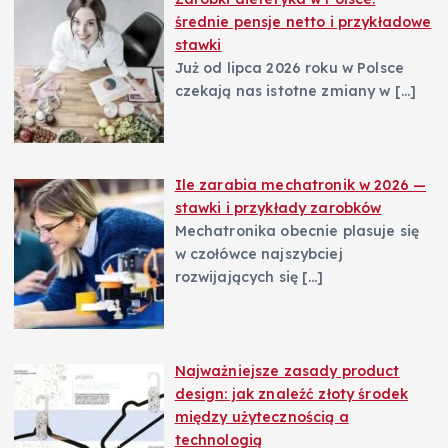
średnie pensje netto i przykładowe
stawki
Już od lipca 2026 roku w Polsce
czekają nas istotne zmiany w
[…]
Ile zarabia mechatronik w 2026 —
stawki i przykłady zarobków
Mechatronika obecnie plasuje się
w czołówce najszybciej
rozwijających się
[…]
Najważniejsze zasady product
design: jak znaleźć złoty środek
między użytecznością a
technologią