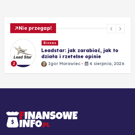
Nie przegap!
Biznes
Leadstar: jak zarabiać, jak to
działa i rzetelne opinie
26
Igor Morawiec
4 sierpnia, 2026
2