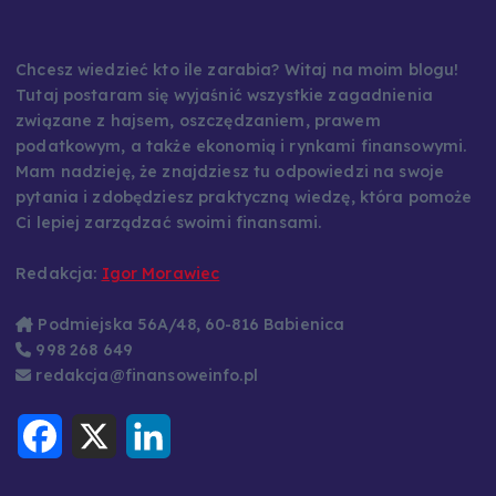
Chcesz wiedzieć kto ile zarabia? Witaj na moim blogu!
Tutaj postaram się wyjaśnić wszystkie zagadnienia
związane z hajsem, oszczędzaniem, prawem
podatkowym, a także ekonomią i rynkami finansowymi.
Mam nadzieję, że znajdziesz tu odpowiedzi na swoje
pytania i zdobędziesz praktyczną wiedzę, która pomoże
Ci lepiej zarządzać swoimi finansami.
Redakcja:
Igor Morawiec
Podmiejska 56A/48, 60-816 Babienica
998 268 649
redakcja@finansoweinfo.pl
F
X
L
a
i
c
n
e
k
b
e