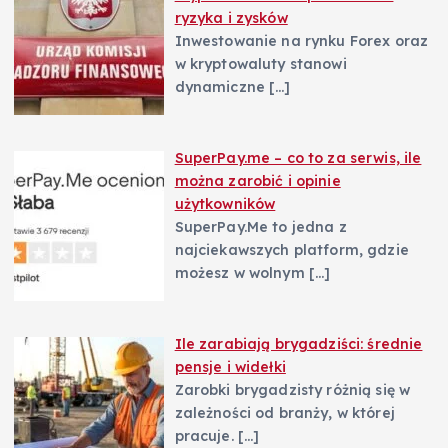
ryzyka i zysków
Inwestowanie na rynku Forex oraz
w kryptowaluty stanowi
dynamiczne
[…]
SuperPay.me – co to za serwis, ile
można zarobić i opinie
użytkowników
SuperPay.Me to jedna z
najciekawszych platform, gdzie
możesz w wolnym
[…]
Ile zarabiają brygadziści: średnie
pensje i widełki
Zarobki brygadzisty różnią się w
zależności od branży, w której
pracuje.
[…]