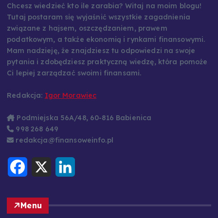
Chcesz wiedzieć kto ile zarabia? Witaj na moim blogu!
Tutaj postaram się wyjaśnić wszystkie zagadnienia
związane z hajsem, oszczędzaniem, prawem
podatkowym, a także ekonomią i rynkami finansowymi.
Mam nadzieję, że znajdziesz tu odpowiedzi na swoje
pytania i zdobędziesz praktyczną wiedzę, która pomoże
Ci lepiej zarządzać swoimi finansami.
Redakcja:
Igor Morawiec
Podmiejska 56A/48, 60-816 Babienica
998 268 649
redakcja@finansoweinfo.pl
F
X
L
a
i
c
n
e
k
b
e
o
d
Menu
o
I
k
n