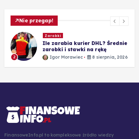
Nie przegap!
Zarobki
Ile zarabia kurier DHL? Średnie
zarobki i stawki na rękę
Igor Morawiec
8 sierpnia, 2026
2
26
FinansoweInfo.pl to kompleksowe źródło wiedzy