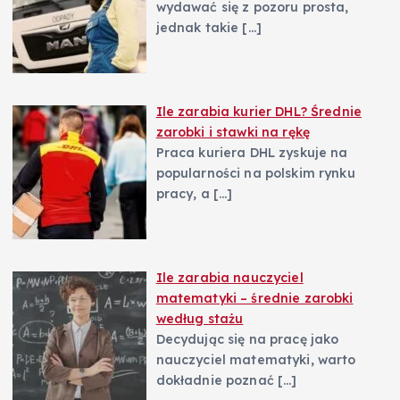
wydawać się z pozoru prosta,
jednak takie
[…]
Ile zarabia kurier DHL? Średnie
zarobki i stawki na rękę
Praca kuriera DHL zyskuje na
popularności na polskim rynku
pracy, a
[…]
Ile zarabia nauczyciel
matematyki – średnie zarobki
według stażu
Decydując się na pracę jako
nauczyciel matematyki, warto
dokładnie poznać
[…]