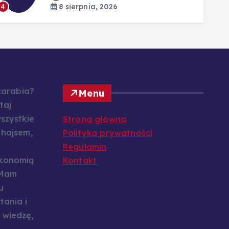
8 sierpnia, 2026
4
 zarabia?
Menu
taj
szystkie
Strona główna
 hajsem,
Polityka prywatności
Regulamin
konomią
Kontakt
 Mam
u
tania i
 wiedzę,