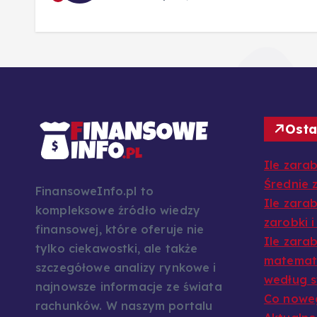
Osta
Ile zara
Średnie z
FinansoweInfo.pl to
Ile zara
kompleksowe źródło wiedzy
zarobki i
finansowej, które oferuje nie
Ile zara
tylko ciekawostki, ale także
matematy
szczegółowe analizy rynkowe i
według s
najnowsze informacje ze świata
Co noweg
rachunków. W naszym portalu