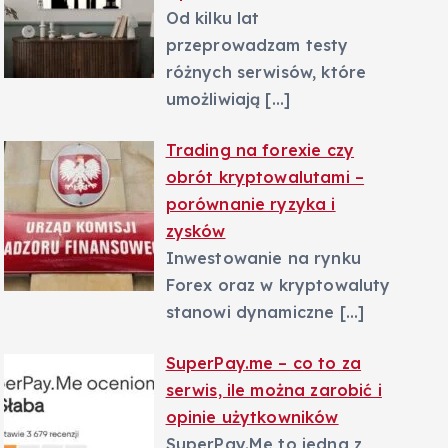
Od kilku lat
przeprowadzam testy
różnych serwisów, które
umożliwiają
[…]
Trading na forexie czy
obrót kryptowalutami –
porównanie ryzyka i
zysków
Inwestowanie na rynku
Forex oraz w kryptowaluty
stanowi dynamiczne
[…]
SuperPay.me – co to za
serwis, ile można zarobić i
opinie użytkowników
SuperPay.Me to jedna z