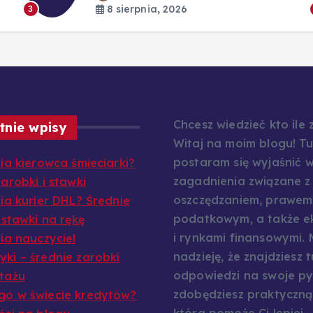
8 sierpnia, 2026
3
Chcesz wiedzieć kto ile
tnie wpisy
Witaj na moim blogu! Tu
postaram się wyjaśnić w
bia kierowca śmieciarki?
zagadnienia związane z
arobki i stawki
oszczędzaniem, prawem
bia kurier DHL? Średnie
podatkowym, a także e
 stawki na rękę
i rynkami finansowymi.
bia nauczyciel
nadzieję, że znajdziesz t
ki – średnie zarobki
odpowiedzi na swoje py
tażu
zdobędziesz praktyczną
o w świecie kredytów?
która pomoże Ci lepiej