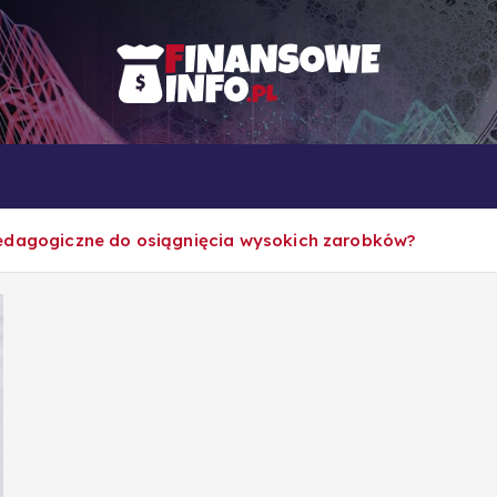
To i owo o rachunkowości, pracy, biznesie i ekonomii
Własna firma
Porady
Rankingi
edagogiczne do osiągnięcia wysokich zarobków?