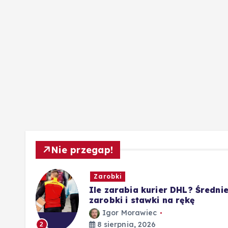
Nie przegap!
Zarobki
Ile zarabia kurier DHL? Średni
 i
zarobki i stawki na rękę
Igor Morawiec
8 sierpnia, 2026
2