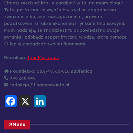
Chcesz wiedzieć kto ile zarabia? Witaj na moim blogu!
Tutaj postaram się wyjaśnić wszystkie zagadnienia
związane z hajsem, oszczędzaniem, prawem
podatkowym, a także ekonomią i rynkami finansowymi.
Mam nadzieję, że znajdziesz tu odpowiedzi na swoje
pytania i zdobędziesz praktyczną wiedzę, która pomoże
Ci lepiej zarządzać swoimi finansami.
Redakcja:
Igor Morawiec
Podmiejska 56A/48, 60-816 Babienica
998 268 649
redakcja@finansoweinfo.pl
F
X
L
a
i
c
n
e
k
b
e
o
d
Menu
o
I
k
n