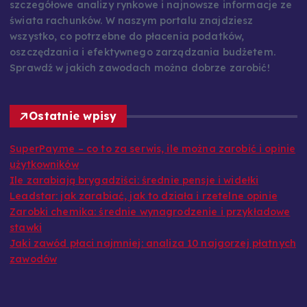
szczegółowe analizy rynkowe i najnowsze informacje ze
świata rachunków. W naszym portalu znajdziesz
wszystko, co potrzebne do płacenia podatków,
oszczędzania i efektywnego zarządzania budżetem.
Sprawdź w jakich zawodach można dobrze zarobić!
Ostatnie wpisy
SuperPay.me – co to za serwis, ile można zarobić i opinie
użytkowników
Ile zarabiają brygadziści: średnie pensje i widełki
Leadstar: jak zarabiać, jak to działa i rzetelne opinie
Zarobki chemika: średnie wynagrodzenie i przykładowe
stawki
Jaki zawód płaci najmniej: analiza 10 najgorzej płatnych
zawodów