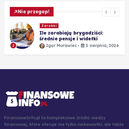
Nie przegap!
Zarobki
,
Ile zarabiają brygadziści:
średnie pensje i widełki
Igor Morawiec
5 sierpnia, 2026
2
26
FinansoweInfo.pl to kompleksowe źródło wiedzy
finansowej, które oferuje nie tylko ciekawostki, ale także