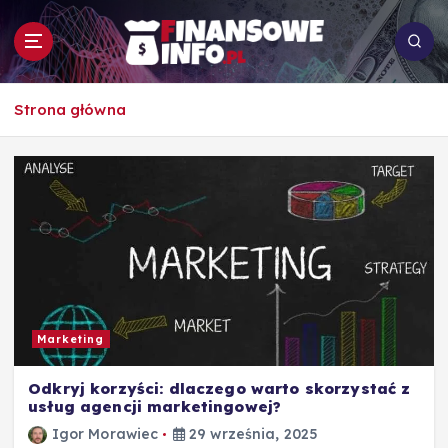
S
k
i
p
To i owo o rachunkowości, pracy, biznesie i
t
Strona główna
ekonomii
o
c
o
n
t
e
n
t
Marketing
Odkryj korzyści: dlaczego warto skorzystać z
usług agencji marketingowej?
Igor Morawiec
29 września, 2025