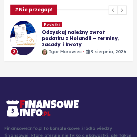
Nie przegap!
Podatki
Odzyskaj należny zwrot
podatku z Holandii – terminy,
zasady i kwoty
26
Igor Morawiec
9 sierpnia, 2026
2
FinansoweInfo.pl to kompleksowe źródło wiedzy
finansowej, które oferuje nie tylko ciekawostki, ale także