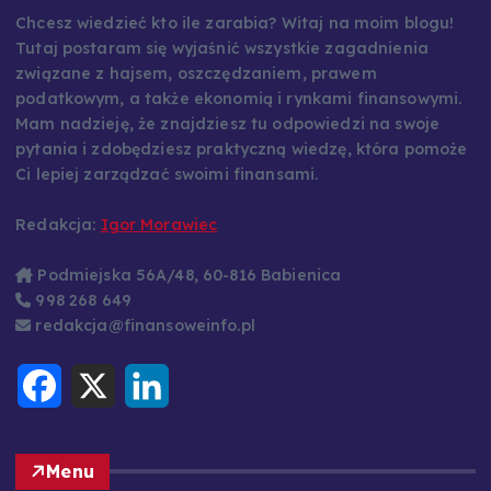
Chcesz wiedzieć kto ile zarabia? Witaj na moim blogu!
Tutaj postaram się wyjaśnić wszystkie zagadnienia
związane z hajsem, oszczędzaniem, prawem
podatkowym, a także ekonomią i rynkami finansowymi.
Mam nadzieję, że znajdziesz tu odpowiedzi na swoje
pytania i zdobędziesz praktyczną wiedzę, która pomoże
Ci lepiej zarządzać swoimi finansami.
Redakcja:
Igor Morawiec
Podmiejska 56A/48, 60-816 Babienica
998 268 649
redakcja@finansoweinfo.pl
F
X
L
a
i
c
n
e
k
b
e
o
d
Menu
o
I