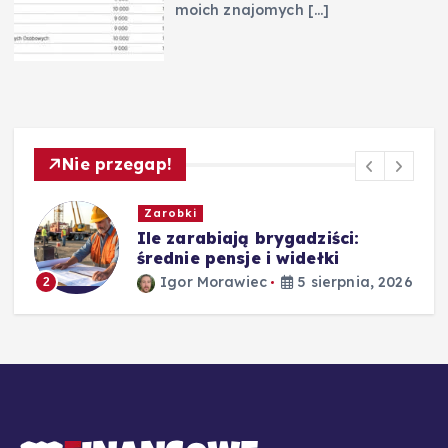
moich znajomych
[…]
Nie przegap!
Zarobki
,
Ile zarabiają brygadziści:
średnie pensje i widełki
Igor Morawiec
5 sierpnia, 2026
2
26