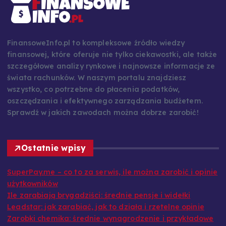
FinansoweInfo.pl to kompleksowe źródło wiedzy
finansowej, które oferuje nie tylko ciekawostki, ale także
szczegółowe analizy rynkowe i najnowsze informacje ze
świata rachunków. W naszym portalu znajdziesz
wszystko, co potrzebne do płacenia podatków,
oszczędzania i efektywnego zarządzania budżetem.
Sprawdź w jakich zawodach można dobrze zarobić!
Ostatnie wpisy
SuperPay.me – co to za serwis, ile można zarobić i opinie
użytkowników
Ile zarabiają brygadziści: średnie pensje i widełki
Leadstar: jak zarabiać, jak to działa i rzetelne opinie
Zarobki chemika: średnie wynagrodzenie i przykładowe