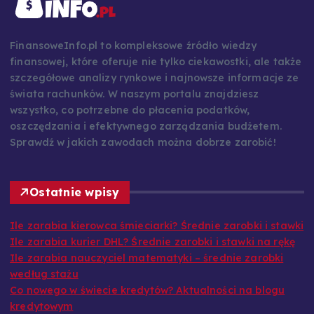
FinansoweInfo.pl to kompleksowe źródło wiedzy
finansowej, które oferuje nie tylko ciekawostki, ale także
szczegółowe analizy rynkowe i najnowsze informacje ze
świata rachunków. W naszym portalu znajdziesz
wszystko, co potrzebne do płacenia podatków,
oszczędzania i efektywnego zarządzania budżetem.
Sprawdź w jakich zawodach można dobrze zarobić!
Ostatnie wpisy
Ile zarabia kierowca śmieciarki? Średnie zarobki i stawki
Ile zarabia kurier DHL? Średnie zarobki i stawki na rękę
Ile zarabia nauczyciel matematyki – średnie zarobki
według stażu
Co nowego w świecie kredytów? Aktualności na blogu
kredytowym