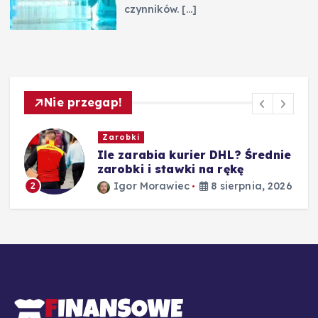
czynników.
[…]
Nie przegap!
Zarobki
Ile zarabia kurier DHL? Średnie
zarobki i stawki na rękę
Igor Morawiec
8 sierpnia, 2026
2
26