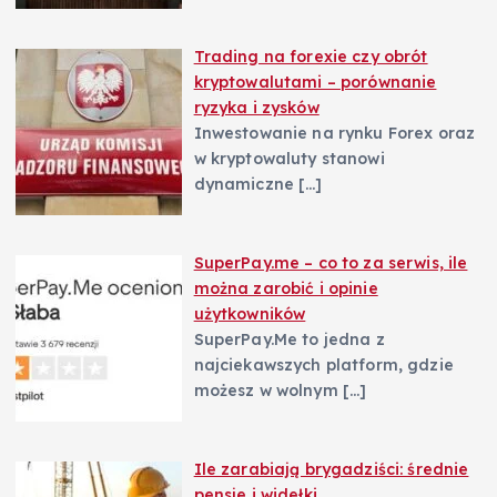
Trading na forexie czy obrót
kryptowalutami – porównanie
ryzyka i zysków
Inwestowanie na rynku Forex oraz
w kryptowaluty stanowi
dynamiczne
[…]
SuperPay.me – co to za serwis, ile
można zarobić i opinie
użytkowników
SuperPay.Me to jedna z
najciekawszych platform, gdzie
możesz w wolnym
[…]
Ile zarabiają brygadziści: średnie
pensje i widełki