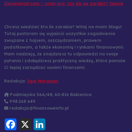
Zielonymail.com – czym jest, czy da się zarobić? Opinie
Chcesz wiedzieć kto ile zarabia? Witaj na moim blogu!
Tutaj postaram się wyjaśnić wszystkie zagadnienia
związane z hajsem, oszczędzaniem, prawem
podatkowym, a także ekonomią i rynkami finansowymi.
Mam nadzieję, że znajdziesz tu odpowiedzi na swoje
pytania i zdobędziesz praktyczną wiedzę, która pomoże
Ci lepiej zarządzać swoimi finansami.
Redakcja:
Igor Morawiec
Podmiejska 56A/48, 60-816 Babienica
998 268 649
redakcja@finansoweinfo.pl
F
X
L
a
i
c
n