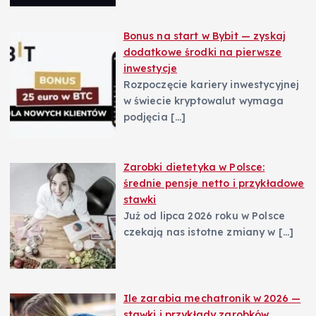
Bonus na start w Bybit — zyskaj
dodatkowe środki na pierwsze
inwestycje
Rozpoczęcie kariery inwestycyjnej
w świecie kryptowalut wymaga
podjęcia
[…]
Zarobki dietetyka w Polsce:
średnie pensje netto i przykładowe
stawki
Już od lipca 2026 roku w Polsce
czekają nas istotne zmiany w
[…]
Ile zarabia mechatronik w 2026 —
stawki i przykłady zarobków