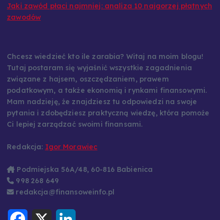
Jaki zawód płaci najmniej: analiza 10 najgorzej płatnych
zawodów
Chcesz wiedzieć kto ile zarabia? Witaj na moim blogu!
Tutaj postaram się wyjaśnić wszystkie zagadnienia
związane z hajsem, oszczędzaniem, prawem
podatkowym, a także ekonomią i rynkami finansowymi.
Mam nadzieję, że znajdziesz tu odpowiedzi na swoje
pytania i zdobędziesz praktyczną wiedzę, która pomoże
Ci lepiej zarządzać swoimi finansami.
Redakcja:
Igor Morawiec
Podmiejska 56A/48, 60-816 Babienica
998 268 649
redakcja@finansoweinfo.pl
F
X
L