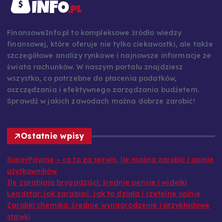
FinansoweInfo.pl to kompleksowe źródło wiedzy
finansowej, które oferuje nie tylko ciekawostki, ale także
szczegółowe analizy rynkowe i najnowsze informacje ze
świata rachunków. W naszym portalu znajdziesz
wszystko, co potrzebne do płacenia podatków,
oszczędzania i efektywnego zarządzania budżetem.
Sprawdź w jakich zawodach można dobrze zarobić!
Ostatnie wpisy
SuperPay.me – co to za serwis, ile można zarobić i opinie
użytkowników
Ile zarabiają brygadziści: średnie pensje i widełki
Leadstar: jak zarabiać, jak to działa i rzetelne opinie
Zarobki chemika: średnie wynagrodzenie i przykładowe
stawki