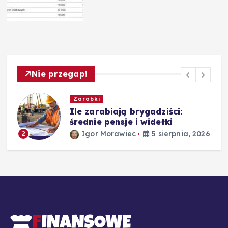
Nie przegap!
Zarobki
,
Ile zarabiają brygadziści:
średnie pensje i widełki
Igor Morawiec
5 sierpnia, 2026
2
26