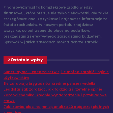
FinansoweInfo.pl to kompleksowe źródło wiedzy
finansowej, które oferuje nie tylko ciekawostki, ale także
szczegółowe analizy rynkowe i najnowsze informacje ze
świata rachunków. W naszym portalu znajdziesz
wszystko, co potrzebne do płacenia podatków,
oszczędzania i efektywnego zarządzania budżetem.
Sprawdź w jakich zawodach można dobrze zarobić!
Ostatnie wpisy
SuperPay.me – co to za serwis, ile można zarobić i opinie
użytkowników
Ile zarabiają brygadziści: średnie pensje i widełki
Leadstar: jak zarabiać, jak to działa i rzetelne opinie
Zarobki chemika: średnie wynagrodzenie i przykładowe
stawki
Jaki zawód płaci najmniej: analiza 10 najgorzej płatnych
zawodów