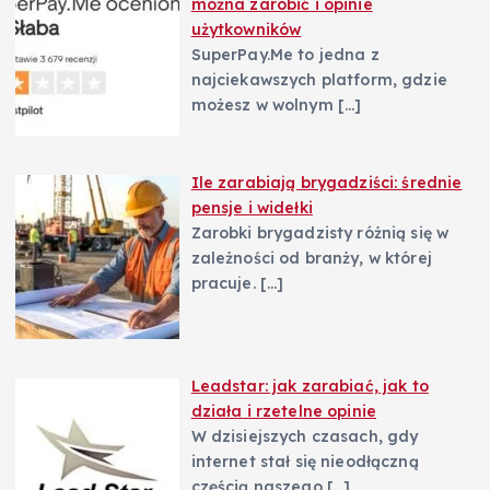
można zarobić i opinie
użytkowników
SuperPay.Me to jedna z
najciekawszych platform, gdzie
możesz w wolnym
[…]
Ile zarabiają brygadziści: średnie
pensje i widełki
Zarobki brygadzisty różnią się w
zależności od branży, w której
pracuje.
[…]
Leadstar: jak zarabiać, jak to
działa i rzetelne opinie
W dzisiejszych czasach, gdy
internet stał się nieodłączną
częścią naszego
[…]