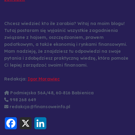
Chcesz wiedzieć kto ile zarabia? Witaj na moim blogu!
Tutaj postaram się wyjaśnić wszystkie zagadnienia
związane z hajsem, oszczędzaniem, prawem
podatkowym, a także ekonomią i rynkami finansowymi.
Mam nadzieję, że znajdziesz tu odpowiedzi na swoje
pytania i zdobędziesz praktyczną wiedzę, która pomoże
Ci lepiej zarządzać swoimi finansami.
Redakcja:
Igor Morawiec
Podmiejska 56A/48, 60-816 Babienica
998 268 649
redakcja@finansoweinfo.pl
F
X
L
a
i
c
n
e
k