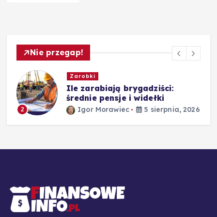
Nie przegap!
Zarobki
,
Ile zarabiają brygadziści:
średnie pensje i widełki
Igor Morawiec
5 sierpnia, 2026
2
26