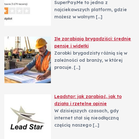
SuperPay.Me to jedna z
najciekawszych platform, gdzie
możesz w wolnym
[…]
Ile zarabiają brygadziści: średnie
pensje i widełki
Zarobki brygadzisty różnią się w
zależności od branży, w której
pracuje.
[…]
Leadstar: jak zarabiać, jak to
działa i rzetelne opinie
W dzisiejszych czasach, gdy
internet stał się nieodłączną
częścią naszego
[…]