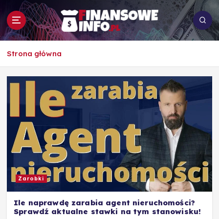
S
k
i
p
To i owo o rachunkowości, pracy, biznesie i
t
Strona główna
ekonomii
o
c
o
n
t
e
n
t
Zarobki
Ile naprawdę zarabia agent nieruchomości?
Sprawdź aktualne stawki na tym stanowisku!