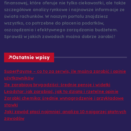
finansowej, które oferuje nie tylko ciekawostki, ale także
szczegółowe analizy rynkowe i najnowsze informacje ze
świata rachunków. W naszym portalu znajdziesz
wszystko, co potrzebne do płacenia podatków,
oszczędzania i efektywnego zarządzania budżetem.
Sprawdź w jakich zawodach można dobrze zarobić!
Ostatnie wpisy
SuperPay.me – co to za serwis, ile można zarobić i opinie
użytkowników
Ile zarabiają brygadziści: średnie pensje i widełki
Leadstar: jak zarabiać, jak to działa i rzetelne opinie
Zarobki chemika: średnie wynagrodzenie i przykładowe
stawki
Jaki zawód płaci najmniej: analiza 10 najgorzej płatnych
zawodów