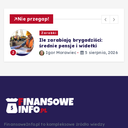
Nie przegap!
Zarobki
,
Ile zarabiają brygadziści:
średnie pensje i widełki
Igor Morawiec
5 sierpnia, 2026
2
26
FinansoweInfo.pl to kompleksowe źródło wiedzy