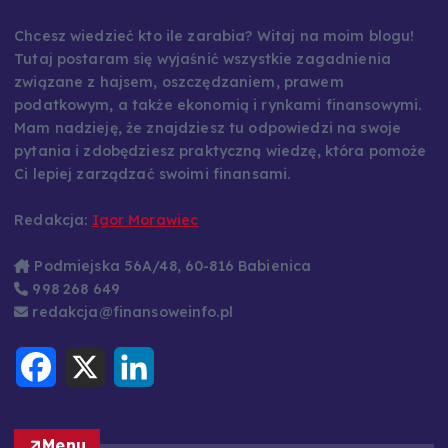
Chcesz wiedzieć kto ile zarabia? Witaj na moim blogu!
Tutaj postaram się wyjaśnić wszystkie zagadnienia
związane z hajsem, oszczędzaniem, prawem
podatkowym, a także ekonomią i rynkami finansowymi.
Mam nadzieję, że znajdziesz tu odpowiedzi na swoje
pytania i zdobędziesz praktyczną wiedzę, która pomoże
Ci lepiej zarządzać swoimi finansami.
Redakcja:
Igor Morawiec
Podmiejska 56A/48, 60-816 Babienica
998 268 649
redakcja@finansoweinfo.pl
F
X
L
a
i
c
n
e
k
b
e
o
d
Menu