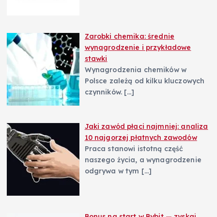
Zarobki chemika: średnie
wynagrodzenie i przykładowe
stawki
Wynagrodzenia chemików w
Polsce zależą od kilku kluczowych
czynników.
[…]
Jaki zawód płaci najmniej: analiza
10 najgorzej płatnych zawodów
Praca stanowi istotną część
naszego życia, a wynagrodzenie
odgrywa w tym
[…]
Bonus na start w Bybit — zyskaj