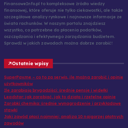
FinansoweInfo.pl to kompleksowe źródło wiedzy
finansowej, które oferuje nie tylko ciekawostki, ale także
szczegółowe analizy rynkowe i najnowsze informacje ze
świata rachunków. W naszym portalu znajdziesz
wszystko, co potrzebne do płacenia podatków,
oszczędzania i efektywnego zarządzania budżetem.
Sprawdź w jakich zawodach można dobrze zarobić!
Ostatnie wpisy
SuperPay.me – co to za serwis, ile można zarobić i opinie
użytkowników
Ile zarabiają brygadziści: średnie pensje i widełki
Leadstar: jak zarabiać, jak to działa i rzetelne opinie
Zarobki chemika: średnie wynagrodzenie i przykładowe
stawki
Jaki zawód płaci najmniej: analiza 10 najgorzej płatnych
zawodów