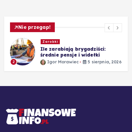
Nie przegap!
Zarobki
,
Ile zarabiają brygadziści:
średnie pensje i widełki
Igor Morawiec
5 sierpnia, 2026
2
26