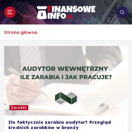
S
k
i
p
To i owo o rachunkowości, pracy, biznesie i
t
Strona główna
ekonomii
o
c
o
n
t
e
n
t
Zarobki
Ile faktycznie zarabia audytor? Przegląd
średnich zarobków w branży