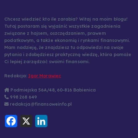
Chcesz wiedzieć kto ile zarabia? Witaj na moim blogu!
Tutaj postaram się wyjaśnić wszystkie zagadnienia
związane z hajsem, oszczędzaniem, prawem
podatkowym, a także ekonomią i rynkami finansowymi.
Mam nadzieję, że znajdziesz tu odpowiedzi na swoje
pytania i zdobędziesz praktyczną wiedzę, która pomoże
Ci lepiej zarządzać swoimi finansami.
Redakcja:
Igor Morawiec
Podmiejska 56A/48, 60-816 Babienica
998 268 649
redakcja@finansoweinfo.pl
F
X
L
a
i
c
n
e
k
b
e