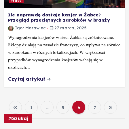
Praca
Ile naprawdę dostaje kasjer w Żabce?
Przegląd przeciętnych zarobków w branży
Igor Morawiec
27 marca, 2025
Wynagrodzenia kasjerów w sieci Żabka są zróżnicowane.
Sklepy działają na zasadzie franczyzy, co wpływa na różnice
w zarobkach w różnych lokalizacjach. W większości
przypadków wynagrodzenia kasjerów wahają się w
okolicach…
Czytaj artykuł
1
…
5
6
7
S
Szukaj
t