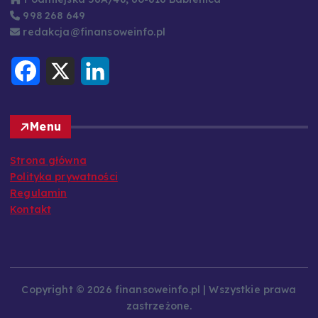
998 268 649
redakcja@finansoweinfo.pl
F
X
L
a
i
c
n
e
k
b
e
o
d
Menu
o
I
k
n
Strona główna
Polityka prywatności
Regulamin
Kontakt
Copyright © 2026 finansoweinfo.pl | Wszystkie prawa
zastrzeżone.