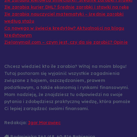
Ile zarabia kurier DHL? Średnie zarobki i stawki na rękę
Ile zarabia nauczyciel matematyki – średnie zarobki
według stażu
Co nowego w świecie kredytów? Aktualności na blogu
kredytowym
Zielonymail.com – czym jest, czy da się zarobić? Opinie
Chcesz wiedzieć kto ile zarabia? Witaj na moim blogu!
Tutaj postaram się wyjaśnić wszystkie zagadnienia
związane z hajsem, oszczędzaniem, prawem
podatkowym, a także ekonomią i rynkami finansowymi.
Mam nadzieję, że znajdziesz tu odpowiedzi na swoje
pytania i zdobędziesz praktyczną wiedzę, która pomoże
Ci lepiej zarządzać swoimi finansami.
Redakcja:
Igor Morawiec
Podmiejska 56A/48, 60-816 Babienica