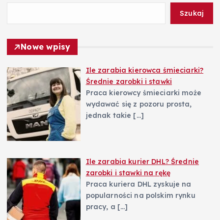
Szukaj
r
o
Nowe wpisy
n
Ile zarabia kierowca śmieciarki?
Średnie zarobki i stawki
i
Praca kierowcy śmieciarki może
wydawać się z pozoru prosta,
c
jednak takie
[…]
o
w
Ile zarabia kurier DHL? Średnie
zarobki i stawki na rękę
a
Praca kuriera DHL zyskuje na
popularności na polskim rynku
pracy, a
[…]
n