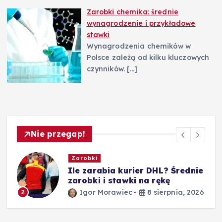
Zarobki chemika: średnie
wynagrodzenie i przykładowe
stawki
Wynagrodzenia chemików w
Polsce zależą od kilku kluczowych
czynników.
[…]
Nie przegap!
Zarobki
Ile zarabia kurier DHL? Średnie
zarobki i stawki na rękę
Igor Morawiec
8 sierpnia, 2026
2
26