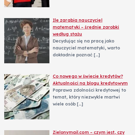
i
Ile zarabia nauczyciel
e
matematyki – średnie zarobki
według stażu
w
Decydując się na pracę jako
nauczyciel matematyki, warto
p
dokładnie poznać
[…]
i
Co nowego w świecie kredytów?
s
Aktualności na blogu kredytowym
Poprawa zdolności kredytowej to
ó
temat, który niezwykle martwi
wiele osób
[…]
w
Zielonymail.com – czym jest, czy