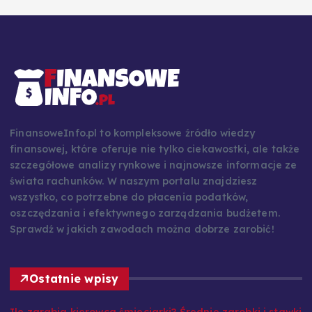
FinansoweInfo.pl to kompleksowe źródło wiedzy
finansowej, które oferuje nie tylko ciekawostki, ale także
szczegółowe analizy rynkowe i najnowsze informacje ze
świata rachunków. W naszym portalu znajdziesz
wszystko, co potrzebne do płacenia podatków,
oszczędzania i efektywnego zarządzania budżetem.
Sprawdź w jakich zawodach można dobrze zarobić!
Ostatnie wpisy
Ile zarabia kierowca śmieciarki? Średnie zarobki i stawki