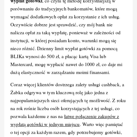
wypłat gotówki
, co czyni tę metodę korzystniejszą w
porównaniu do tradycyjnych bankomatów, które mogą
wymagać dodatkowych opłat za korzystanie z ich usług.
Oczywiście dobrze jest sprawdzić, czy mój bank nie
nalicza opłat za taką wypłatę, ponieważ w zależności od
instytucji, w której posiadam konto, warunki mogą się
nieco różnić. Dzienny limit wypłat gotówki za pomocą
BLIKa wynosi do 500 zł, a płacąc kartą Visa lub
Mastercard, mogę wypłacić nawet do 1000 zł, co daje mi
dużą elastyczność w zarządzaniu moimi finansami.
Coraz więcej klientów dostrzega zalety usługi cashback, a
Żabka odgrywa w tym kluczową rolę jako jedna z
najpopularniejszych sieci oferujących tę możliwość. Z roku
na rok rośnie liczba osób korzystających z tej usługi, co
pozwala każdemu z nas na
łatwe połączenie zakupów z
wypłatą gotówki w jednym miejscu
. Warto więc pamiętać
o tej opcji za każdym razem, gdy potrzebujemy gotówki,