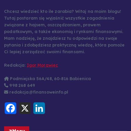
Chcesz wiedzieć kto ile zarabia? Witaj na moim blogu!
Tutaj postaram się wyjaśnić wszystkie zagadnienia
związane z hajsem, oszczędzaniem, prawem
podatkowym, a także ekonomią i rynkami finansowymi.
Mam nadzieję, że znajdziesz tu odpowiedzi na swoje
pytania i zdobędziesz praktyczną wiedzę, która pomoże
Ci lepiej zarządzać swoimi finansami.
Redakcja:
Igor Morawiec
Podmiejska 56A/48, 60-816 Babienica
998 268 649
redakcja@finansoweinfo.pl
F
X
L
a
i
c
n
e
k
b
e
o
d