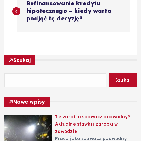
Refinansowanie kredytu
a
hipotecznego – kiedy warto
podjąć tę decyzję?
w
i
g
Szukaj
a
Szukaj
c
j
Nowe wpisy
a
Ile zarabia spawacz podwodny?
Aktualne stawki i zarobki w
zawodzie
w
Praca jako spawacz podwodny