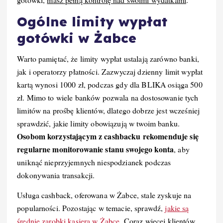
Ogólne limity wypłat
gotówki w Żabce
Warto pamiętać, że limity wypłat ustalają zarówno banki,
jak i operatorzy płatności. Zazwyczaj dzienny limit wypłat
kartą wynosi 1000 zł, podczas gdy dla BLIKA osiąga 500
zł. Mimo to wiele banków pozwala na dostosowanie tych
limitów na prośbę klientów, dlatego dobrze jest wcześniej
sprawdzić, jakie limity obowiązują w twoim banku.
Osobom korzystającym z cashbacku rekomenduje się
regularne monitorowanie stanu swojego konta
, aby
uniknąć nieprzyjemnych niespodzianek podczas
dokonywania transakcji.
Usługa cashback, oferowana w Żabce, stale zyskuje na
popularności. Pozostając w temacie, sprawdź,
jakie są
średnie zarobki kasjera w Żabce
. Coraz więcej klientów