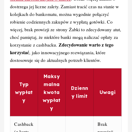
dostrzega jej liczne zalety. Zamiast tracić czas na stanie w
kolejkach do bankomatu, można wygodnie połączyć
robienie codziennych zakupów z wypłatą gotówki. Co
więcej, brak prowizji ze strony Żabki to zdecydowany atut,
choć pamiętaj, że niektóre banki mogą naliczać opłaty za
Zdecydowanie warto z tego
korzystanie z cashbacku.
korzystać
, jako innowacyjnego rozwiązania, które
dostosowuje się do aktualnych potrzeb klientów.
Maksy
Typ
malna
Dzienn
wypłat
kwota
Uwagi
y limit
y
wypłat
y
Cashback
Brak
(z kartą
prowizji