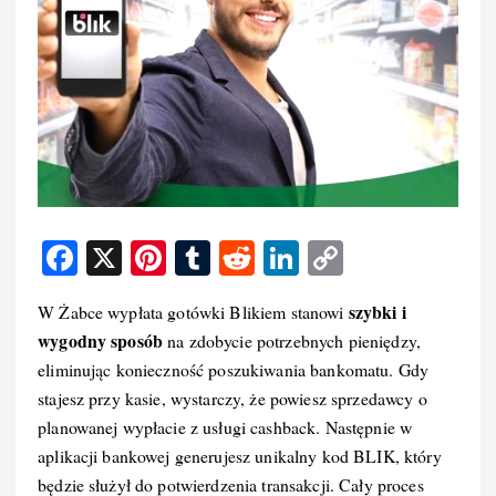
F
X
Pi
T
R
Li
C
a
nt
u
e
n
o
szybki i
W Żabce wypłata gotówki Blikiem stanowi
c
er
m
d
k
p
wygodny sposób
na zdobycie potrzebnych pieniędzy,
e
e
bl
di
e
y
eliminując konieczność poszukiwania bankomatu. Gdy
b
st
r
t
d
Li
stajesz przy kasie, wystarczy, że powiesz sprzedawcy o
o
I
n
planowanej wypłacie z usługi cashback. Następnie w
aplikacji bankowej generujesz unikalny kod BLIK, który
o
n
k
będzie służył do potwierdzenia transakcji. Cały proces