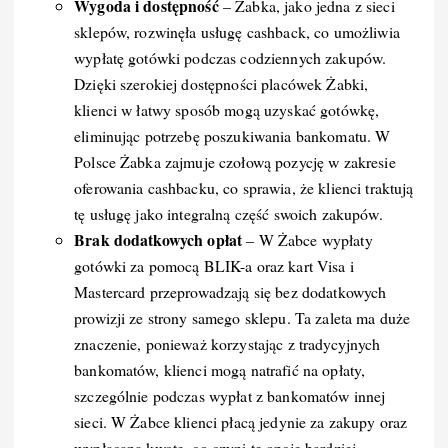
Wygoda i dostępność
– Żabka, jako jedna z sieci
sklepów, rozwinęła usługę cashback, co umożliwia
wypłatę gotówki podczas codziennych zakupów.
Dzięki szerokiej dostępności placówek Żabki,
klienci w łatwy sposób mogą uzyskać gotówkę,
eliminując potrzebę poszukiwania bankomatu. W
Polsce Żabka zajmuje czołową pozycję w zakresie
oferowania cashbacku, co sprawia, że klienci traktują
tę usługę jako integralną część swoich zakupów.
Brak dodatkowych opłat
– W Żabce wypłaty
gotówki za pomocą BLIK-a oraz kart Visa i
Mastercard przeprowadzają się bez dodatkowych
prowizji ze strony samego sklepu. Ta zaleta ma duże
znaczenie, ponieważ korzystając z tradycyjnych
bankomatów, klienci mogą natrafić na opłaty,
szczególnie podczas wypłat z bankomatów innej
sieci. W Żabce klienci płacą jedynie za zakupy oraz
wypłacaną kwotę, co czyni tę opcję bardziej