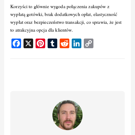
Korzyści to głównie wygoda połączenia zakupów z
wypłatą gotówki, brak dodatkowych opłat, elastyczność
wypłat oraz bezpieczeństwo transakcji, co sprawia, że jest
to atrakcyjna opcja dla klientów.
F
X
Pi
T
R
Li
C
a
nt
u
e
n
o
c
er
m
d
k
p
e
e
bl
di
e
y
b
st
r
t
d
Li
o
I
n
o
n
k
k