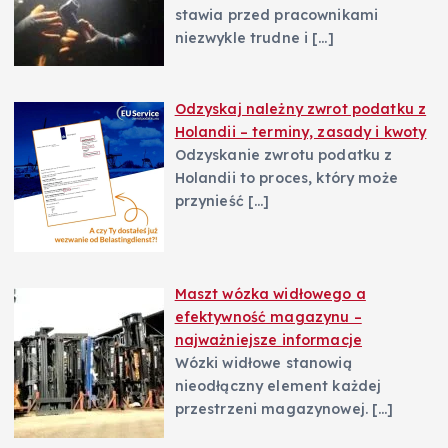
stawia przed pracownikami
p
niezwykle trudne i
[…]
i
Odzyskaj należny zwrot podatku z
s
Holandii – terminy, zasady i kwoty
Odzyskanie zwrotu podatku z
u
Holandii to proces, który może
przynieść
[…]
Maszt wózka widłowego a
efektywność magazynu –
najważniejsze informacje
Wózki widłowe stanowią
nieodłączny element każdej
przestrzeni magazynowej.
[…]