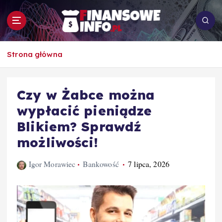
S
k
i
p
To i owo o rachunkowości, pracy, biznesie i
t
Strona główna
ekonomii
o
c
o
Czy w Żabce można
n
wypłacić pieniądze
t
e
Blikiem? Sprawdź
n
możliwości!
t
Igor Morawiec
Bankowość
7 lipca, 2026