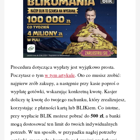
Procedura dotycząca wypłaty jest wyjątkowo prosta.
Poczytasz o tym
w tym artykule
. Oto co musisz zrobić:
najpierw zrób zakupy, a następnie przy kasie poproś o
wypłatę gotówki, wskazując konkretną kwotę. Kasjer
doliczy tę kwotę do twojego rachunku, który zrealizujesz,
korzystając z płatności kartą lub BLIKiem. Co istotne,
500 zł
przy wypłacie BLIK możesz pobrać do
, a banki
mogą dostosować ten limit do twoich indywidualnych
potrzeb. W ten sposób, w przypadku nagłej potrzeby
gotówki,
masz pełną kontrolę nad swoimi wydatkami
.