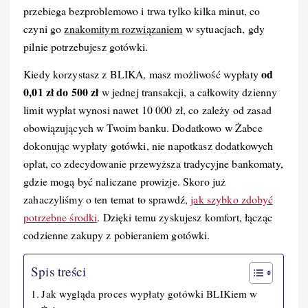
k
przebiega bezproblemowo i trwa tylko kilka minut, co
czyni go
znakomitym rozwiązaniem
w sytuacjach, gdy
pilnie potrzebujesz gotówki.
od
Kiedy korzystasz z BLIKA, masz możliwość wypłaty
0,01 zł do 500 zł
w jednej transakcji, a całkowity dzienny
limit wypłat wynosi nawet 10 000 zł, co zależy od zasad
obowiązujących w Twoim banku. Dodatkowo w Żabce
dokonując wypłaty gotówki, nie napotkasz dodatkowych
opłat, co zdecydowanie przewyższa tradycyjne bankomaty,
gdzie mogą być naliczane prowizje. Skoro już
zahaczyliśmy o ten temat to sprawdź,
jak szybko zdobyć
potrzebne środki
. Dzięki temu zyskujesz komfort, łącząc
codzienne zakupy z pobieraniem gotówki.
Spis treści
Jak wygląda proces wypłaty gotówki BLIKiem w