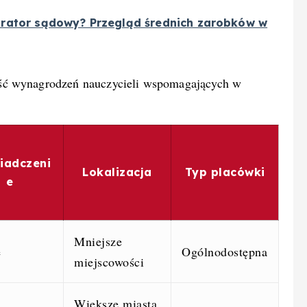
urator sądowy? Przegląd średnich zarobków w
ść wynagrodzeń nauczycieli wspomagających w
iadczeni
Lokalizacja
Typ placówki
e
Mniejsze
e
Ogólnodostępna
miejscowości
Większe miasta