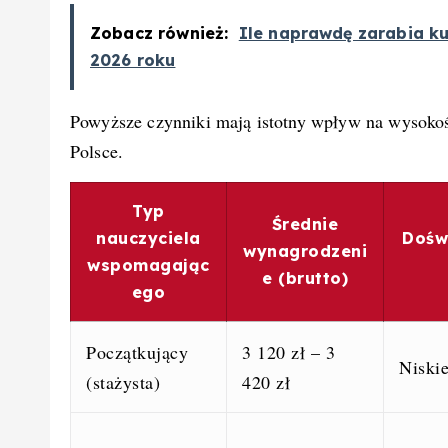
Zobacz również:
Ile naprawdę zarabia k
2026 roku
Powyższe czynniki mają istotny wpływ na wysoko
Polsce.
Typ
Średnie
nauczyciela
Dośw
wynagrodzeni
wspomagając
e (brutto)
ego
Początkujący
3 120 zł – 3
Niski
(stażysta)
420 zł