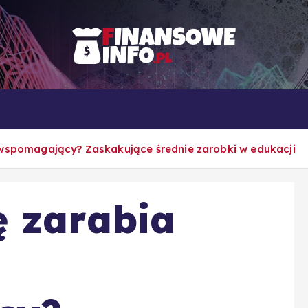
To i owo o rachunkowości, pracy, biznesie i ekonomii
Własna firma
Porady
Rankingi
 wspomagający? Zaskakujące średnie zarobki w edukacji
ę zarabia