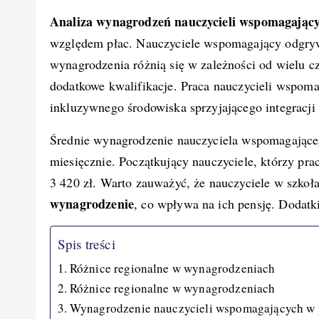
a
nt
u
e
n
o
Analiza wynagrodzeń nauczycieli wspomagający
c
er
m
d
k
p
względem płac. Nauczyciele wspomagający odgr
e
e
bl
di
e
y
wynagrodzenia różnią się w zależności od wielu cz
b
st
r
t
d
Li
dodatkowe kwalifikacje. Praca nauczycieli wspom
o
I
n
inkluzywnego środowiska sprzyjającego integracji 
o
n
k
k
Średnie wynagrodzenie nauczyciela wspomagając
miesięcznie. Początkujący nauczyciele, którzy prac
3 420 zł. Warto zauważyć, że nauczyciele w szkoł
wynagrodzenie
, co wpływa na ich pensję. Dodatk
Spis treści
Różnice regionalne w wynagrodzeniach
Różnice regionalne w wynagrodzeniach
Wynagrodzenie nauczycieli wspomagających w 