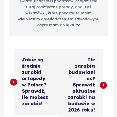
świata finansów i podatków. Znajdziecie
tutaj praktyczne porady, analizy i
wskazówki, które poparte są moim
wieloletnim doświadczeniem zawodowym.
Zapraszam do lektury!
N
Jakie są
Ile
a
średnie
zarabia
zarobki
budowlani
w
ortopedy
ec?
w Polsce?
Sprawdź
i
Sprawdź,
aktualne
ile możesz
zarobki na
g
zarobić!
budowie w
2026 roku!