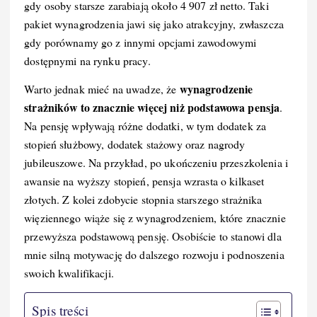
k
gdy osoby starsze zarabiają około 4 907 zł netto. Taki
pakiet wynagrodzenia jawi się jako atrakcyjny, zwłaszcza
gdy porównamy go z innymi opcjami zawodowymi
dostępnymi na rynku pracy.
wynagrodzenie
Warto jednak mieć na uwadze, że
strażników to znacznie więcej niż podstawowa pensja
.
Na pensję wpływają różne dodatki, w tym dodatek za
stopień służbowy, dodatek stażowy oraz nagrody
jubileuszowe. Na przykład, po ukończeniu przeszkolenia i
awansie na wyższy stopień, pensja wzrasta o kilkaset
złotych. Z kolei zdobycie stopnia starszego strażnika
więziennego wiąże się z wynagrodzeniem, które znacznie
przewyższa podstawową pensję. Osobiście to stanowi dla
mnie silną motywację do dalszego rozwoju i podnoszenia
swoich kwalifikacji.
Spis treści