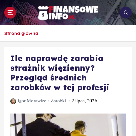
S
k
i
p
To i owo o rachunkowości, pracy, biznesie i
t
Strona główna
ekonomii
o
c
o
Ile naprawdę zarabia
n
strażnik więzienny?
t
e
Przegląd średnich
n
zarobków w tej profesji
t
Igor Morawiec
Zarobki
2 lipca, 2026