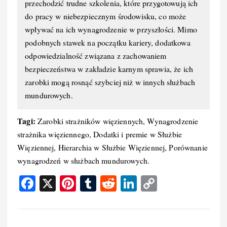
przechodzić trudne szkolenia, które przygotowują ich
do pracy w niebezpiecznym środowisku, co może
wpływać na ich wynagrodzenie w przyszłości. Mimo
podobnych stawek na początku kariery, dodatkowa
odpowiedzialność związana z zachowaniem
bezpieczeństwa w zakładzie karnym sprawia, że ich
zarobki mogą rosnąć szybciej niż w innych służbach
mundurowych.
Tagi:
Zarobki strażników więziennych, Wynagrodzenie
strażnika więziennego, Dodatki i premie w Służbie
Więziennej, Hierarchia w Służbie Więziennej, Porównanie
wynagrodzeń w służbach mundurowych.
F
X
Pi
T
R
Li
C
a
nt
u
e
n
o
c
er
m
d
k
p