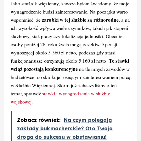
Jako strażnik więzienny, zawsze byłem świadomy, że moje
wynagrodzenie budzi zainteresowanie. Na początku warto
zarobki w tej służbie są różnorodne
wspomnieć, że
, a na
ich wysokość wpływa wiele czynników, takich jak stopień
służbowy, staż pracy czy lokalizacja jednostki. Obecnie
osoby poniżej 26. roku życia mogą oczekiwać pensji
wynoszącej około
5 560 zł netto
, podczas gdy starsi
Te stawki
funkcjonariusze otrzymują około 5 160 zł netto.
wciąż pozostają konkurencyjne
na tle innych zawodów w
budżetówce, co skutkuje rosnącym zainteresowaniem pracą
w Służbie Więziennej. Skoro już zahaczyliśmy o ten
temat, sprawdź
stawki i wynagrodzenia w służbie
wojskowej
.
Zobacz również:
Na czym polegają
zakłady bukmacherskie? Oto Twoja
droga do sukcesu w obstawianiu!