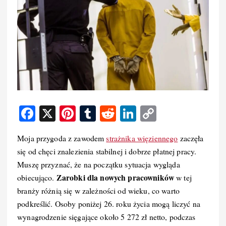
F
X
Pi
T
R
Li
C
a
nt
u
e
n
o
Moja przygoda z zawodem
strażnika więziennego
zaczęła
c
er
m
d
k
p
się od chęci znalezienia stabilnej i dobrze płatnej pracy.
e
e
bl
di
e
y
Muszę przyznać, że na początku sytuacja wygląda
b
st
r
t
d
Li
Zarobki dla nowych pracowników
obiecująco.
w tej
o
I
n
branży różnią się w zależności od wieku, co warto
podkreślić. Osoby poniżej 26. roku życia mogą liczyć na
o
n
k
wynagrodzenie sięgające około 5 272 zł netto, podczas