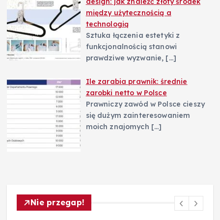
design: jak znaleźć złoty środek
między użytecznością a
technologią
Sztuka łączenia estetyki z
funkcjonalnością stanowi
prawdziwe wyzwanie,
[…]
Ile zarabia prawnik: średnie
zarobki netto w Polsce
Prawniczy zawód w Polsce cieszy
się dużym zainteresowaniem
moich znajomych
[…]
Nie przegap!