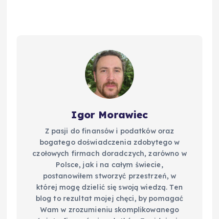
e
e
bl
di
e
y
b
st
r
t
d
Li
o
I
n
o
n
k
k
Igor Morawiec
Z pasji do finansów i podatków oraz
bogatego doświadczenia zdobytego w
czołowych firmach doradczych, zarówno w
Polsce, jak i na całym świecie,
postanowiłem stworzyć przestrzeń, w
której mogę dzielić się swoją wiedzą. Ten
blog to rezultat mojej chęci, by pomagać
Wam w zrozumieniu skomplikowanego