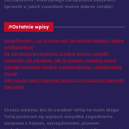
oszczędzania i efektywnego zarządzania budżetem.
Sprawdź w jakich zawodach można dobrze zarobić!
Ostatnie wpisy
SuperPay.me – co to za serwis, ile można zarobić i opinie
użytkowników
Ile zarabiają brygadziści: średnie pensje i widełki
Leadstar: jak zarabiać, jak to działa i rzetelne opinie
Zarobki chemika: średnie wynagrodzenie i przykładowe
stawki
Jaki zawód płaci najmniej: analiza 10 najgorzej płatnych
zawodów
Chcesz wiedzieć kto ile zarabia? Witaj na moim blogu!
Tutaj postaram się wyjaśnić wszystkie zagadnienia
związane z hajsem, oszczędzaniem, prawem