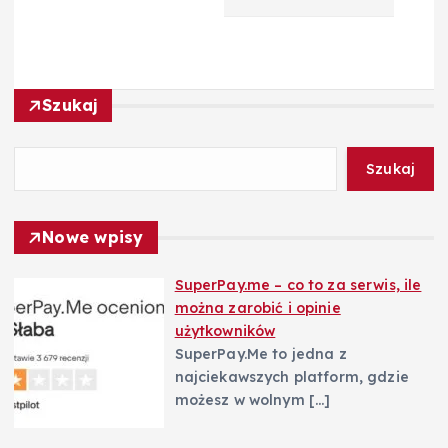
a
c
j
Szukaj
a
Szukaj
w
Nowe wpisy
p
SuperPay.me – co to za serwis, ile
i
można zarobić i opinie
użytkowników
s
SuperPay.Me to jedna z
najciekawszych platform, gdzie
u
możesz w wolnym
[…]