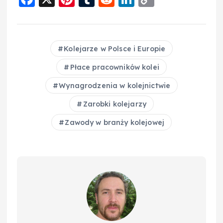
a
nt
u
e
n
o
c
er
m
d
k
p
e
e
bl
di
e
y
Kolejarze w Polsce i Europie
b
st
r
t
d
Li
Płace pracowników kolei
o
I
n
Wynagrodzenia w kolejnictwie
o
n
k
Zarobki kolejarzy
k
Zawody w branży kolejowej