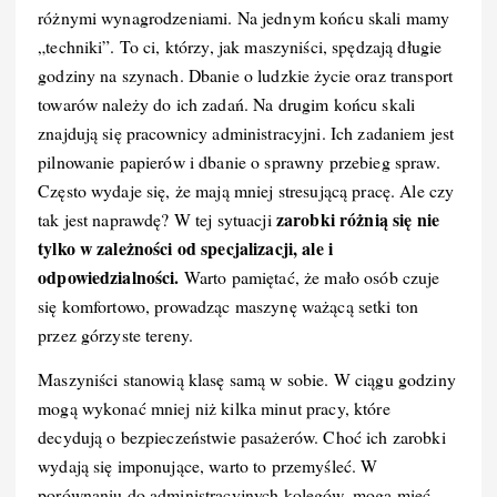
różnymi wynagrodzeniami. Na jednym końcu skali mamy
„techniki”. To ci, którzy, jak maszyniści, spędzają długie
godziny na szynach. Dbanie o ludzkie życie oraz transport
towarów należy do ich zadań. Na drugim końcu skali
znajdują się pracownicy administracyjni. Ich zadaniem jest
pilnowanie papierów i dbanie o sprawny przebieg spraw.
Często wydaje się, że mają mniej stresującą pracę. Ale czy
zarobki różnią się nie
tak jest naprawdę? W tej sytuacji
tylko w zależności od specjalizacji, ale i
odpowiedzialności.
Warto pamiętać, że mało osób czuje
się komfortowo, prowadząc maszynę ważącą setki ton
przez górzyste tereny.
Maszyniści stanowią klasę samą w sobie. W ciągu godziny
mogą wykonać mniej niż kilka minut pracy, które
decydują o bezpieczeństwie pasażerów. Choć ich zarobki
wydają się imponujące, warto to przemyśleć. W
porównaniu do administracyjnych kolegów, mogą mieć