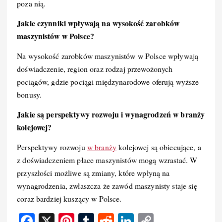
poza nią.
Jakie czynniki wpływają na wysokość zarobków
maszynistów w Polsce?
Na wysokość zarobków maszynistów w Polsce wpływają
doświadczenie, region oraz rodzaj przewożonych
pociągów, gdzie pociągi międzynarodowe oferują wyższe
bonusy.
Jakie są perspektywy rozwoju i wynagrodzeń w branży
kolejowej?
Perspektywy rozwoju
w branży
kolejowej są obiecujące, a
z doświadczeniem płace maszynistów mogą wzrastać. W
przyszłości możliwe są zmiany, które wpłyną na
wynagrodzenia, zwłaszcza że zawód maszynisty staje się
coraz bardziej kuszący w Polsce.
F
X
Pi
T
R
Li
C