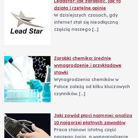
Leadstar: jak zarabiać, jak to
działa i rzetelne opinie
W dzisiejszych czasach, gdy
internet stał się nieodłączną
częścią naszego
[…]
Zarobki chemika: średnie
wynagrodzenie i przykładowe
stawki
Wynagrodzenia chemików w
Polsce zależą od kilku kluczowych
czynników.
[…]
Jaki zawód płaci najmniej: analiza
10 najgorzej płatnych zawodów
Praca stanowi istotną część
naszego życia, a wynagrodzenie