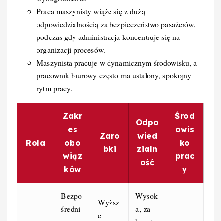
Praca maszynisty wiąże się z dużą
odpowiedzialnością za bezpieczeństwo pasażerów,
podczas gdy administracja koncentruje się na
organizacji procesów.
Maszynista pracuje w dynamicznym środowisku, a
pracownik biurowy często ma ustalony, spokojny
rytm pracy.
Zakr
Środ
Odpo
es
owis
Zaro
wied
Rola
obo
ko
bki
zialn
wiąz
prac
ość
ków
y
Bezpo
Wysok
Wyższ
średni
a, za
e