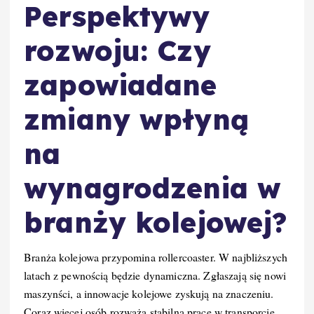
Perspektywy
rozwoju: Czy
zapowiadane
zmiany wpłyną
na
wynagrodzenia w
branży kolejowej?
Branża kolejowa przypomina rollercoaster. W najbliższych
latach z pewnością będzie dynamiczna. Zgłaszają się nowi
maszynści, a innowacje kolejowe zyskują na znaczeniu.
Coraz więcej osób rozważa stabilną pracę w transporcie.