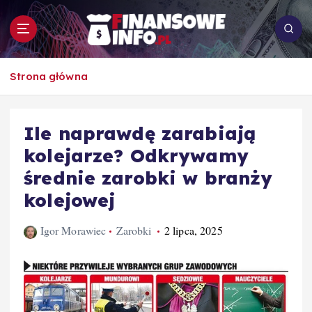
S
k
i
p
To i owo o rachunkowości, pracy, biznesie i
t
Strona główna
ekonomii
o
c
o
Ile naprawdę zarabiają
n
kolejarze? Odkrywamy
t
e
średnie zarobki w branży
n
kolejowej
t
Igor Morawiec
Zarobki
2 lipca, 2025