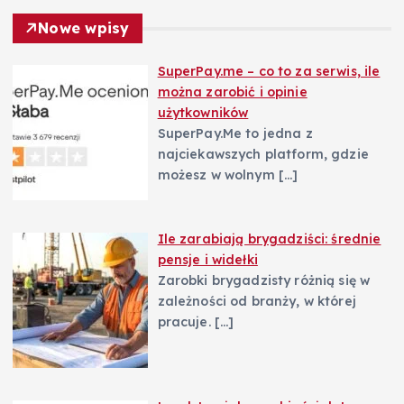
Nowe wpisy
p
SuperPay.me – co to za serwis, ile
i
można zarobić i opinie
użytkowników
s
SuperPay.Me to jedna z
najciekawszych platform, gdzie
u
możesz w wolnym
[…]
Ile zarabiają brygadziści: średnie
pensje i widełki
Zarobki brygadzisty różnią się w
zależności od branży, w której
pracuje.
[…]