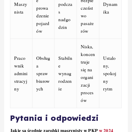
e
bezpie
Maszy
podcza
Dynam
prowa
czeńst
nista
s
ika
dzenie
wo
nadgo
pojazd
pasaże
dzin
ów
rów
Niska,
koncen
Praco
Obsług
Stabiln
Ustalo
truje
wnik
a
e
ny,
się na
admini
spraw
wynag
spokoj
organi
stracyj
biurow
rodzen
ny
zacji
ny
ych
ie
rytm
proces
ów
Pytania i odpowiedzi
Jakie są średnie zarobki maszynisty w PKP
w 2024