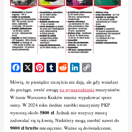
F
X
Pi
T
R
Li
C
a
nt
u
e
n
o
Mówią, że pieniądze szczęścia nie dają, ale gdy wsiadasz
c
er
m
d
k
p
do pociągu, zwróć uwagę
na wynagrodzenia
maszynistów.
e
e
bl
di
e
y
W trasie Warszawa-Kraków musisz wypakować spore
b
st
r
t
d
Li
sumy. W 2024 roku średnie zarobki maszynisty PKP
o
I
n
5800 zł
wynoszą około
. Jednak nie wszyscy muszą
zadowalać się tą kwotą. Niektórzy mogą zarobić nawet do
o
n
k
9000 zł brutto
miesięcznie. Ważne są doświadczenie,