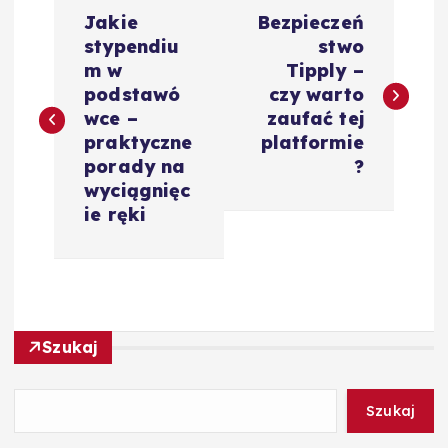
N
Jakie
Bezpieczeń
a
stypendiu
stwo
m w
Tipply –
w
podstawó
czy warto
wce –
zaufać tej
i
praktyczne
platformie
porady na
?
g
wyciągnięc
ie ręki
a
c
j
Szukaj
a
Szukaj
w