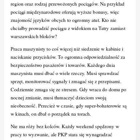
k
region oraz rodzaj przewożonych pociągów. Na przykład
pociągi międzynarodowe oferują wyższe bonusy, więc
znajomość języków obcych to ogromny atut. Kto nie
chciałby prowadzić pociągu z widokiem na Tatry zamiast
warszawskich bloków?
Praca maszynisty to coś więcej niż siedzenie w kabinie i
naciskanie przycisków. To ogromna odpowiedzialność za
bezpieczeństwo pasażerów i towarów. Każdego dnia
maszynista musi dbać o wiele rzeczy. Musi sprawdzać
sprzęt, monitorować sygnały i zmagać się z przepisami.
Codziennie zmaga się ze stresem. Gdy wraca do domu po
nocnej zmianie, musi tłumaczyć dzieciom swoją
nieobecność. Przecież w czasie, gdy super-bohaterowie są
w kinach, on dbał o porządek na torach.
Nie ma róży bez kolców. Każdy weekend spędzony w
pracy to wyzwanie, ale PKP stara się wynagradzać