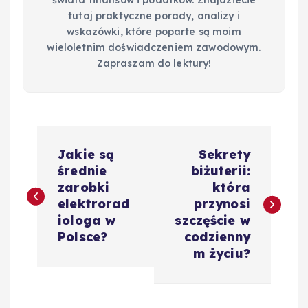
tutaj praktyczne porady, analizy i
wskazówki, które poparte są moim
wieloletnim doświadczeniem zawodowym.
Zapraszam do lektury!
N
Jakie są
Sekrety
a
średnie
biżuterii:
zarobki
która
w
elektrorad
przynosi
iologa w
szczęście w
i
Polsce?
codzienny
m życiu?
g