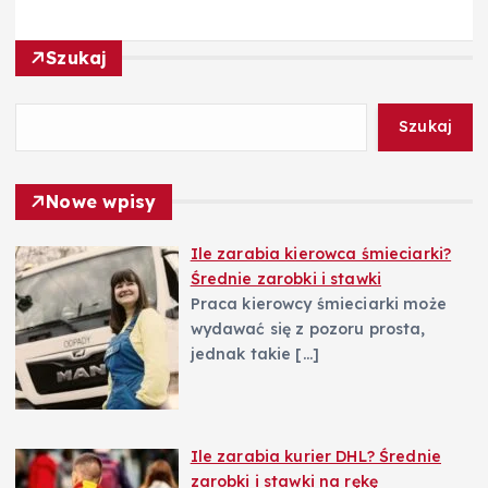
a
c
Szukaj
j
Szukaj
a
Nowe wpisy
w
Ile zarabia kierowca śmieciarki?
p
Średnie zarobki i stawki
Praca kierowcy śmieciarki może
i
wydawać się z pozoru prosta,
jednak takie
[…]
s
u
Ile zarabia kurier DHL? Średnie
zarobki i stawki na rękę