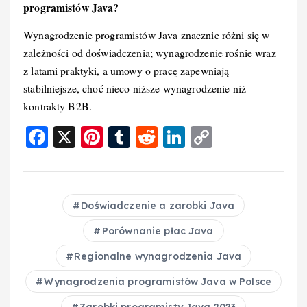
programistów Java?
Wynagrodzenie programistów Java znacznie różni się w
zależności od doświadczenia; wynagrodzenie rośnie wraz
z latami praktyki, a umowy o pracę zapewniają
stabilniejsze, choć nieco niższe wynagrodzenie niż
kontrakty B2B.
F
X
Pi
T
R
Li
C
a
nt
u
e
n
o
c
er
m
d
k
p
e
e
bl
di
e
y
Doświadczenie a zarobki Java
b
st
r
t
d
Li
Porównanie płac Java
o
I
n
Regionalne wynagrodzenia Java
o
n
k
Wynagrodzenia programistów Java w Polsce
k
Zarobki programisty Java 2023