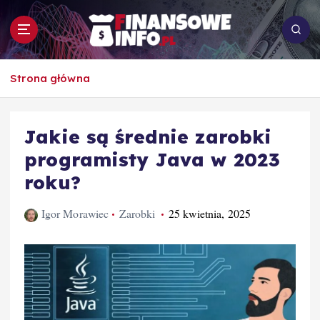
S
k
i
p
To i owo o rachunkowości, pracy, biznesie i
t
Strona główna
ekonomii
o
c
o
Jakie są średnie zarobki
n
programisty Java w 2023
t
e
roku?
n
t
Igor Morawiec
Zarobki
25 kwietnia, 2025