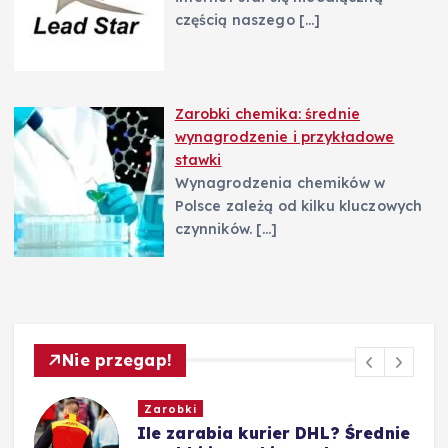
częścią naszego
[…]
Zarobki chemika: średnie
wynagrodzenie i przykładowe
stawki
Wynagrodzenia chemików w
Polsce zależą od kilku kluczowych
czynników.
[…]
Nie przegap!
Zarobki
e
Ile zarabia nauczyciel