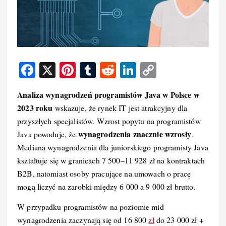
F
X
Pi
T
R
Li
C
a
nt
u
e
n
o
Analiza wynagrodzeń programistów Java w Polsce w
c
er
m
d
k
p
2023 roku
wskazuje, że rynek IT jest atrakcyjny dla
e
e
bl
di
e
y
przyszłych specjalistów. Wzrost popytu na programistów
b
st
r
t
d
Li
wynagrodzenia znacznie wzrosły
Java powoduje, że
.
o
I
n
Mediana wynagrodzenia dla juniorskiego programisty Java
kształtuje się w granicach 7 500–11 928 zł na kontraktach
o
n
k
B2B, natomiast osoby pracujące na umowach o pracę
k
mogą liczyć na zarobki między 6 000 a 9 000 zł brutto.
W przypadku programistów na poziomie mid
wynagrodzenia zaczynają się od 16 800
zł
do 23 000 zł +