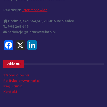
Ci lepiej zarządzać swoimi finansami.
Redakcja:
Igor Morawiec
Podmiejska 56A/48, 60-816 Babienica
998 268 649
redakcja@finansoweinfo.pl
F
X
L
a
i
c
n
e
k
b
e
o
d
Menu
o
I
k
n
Strona główna
Polityka prywatności
Regulamin
Kontakt