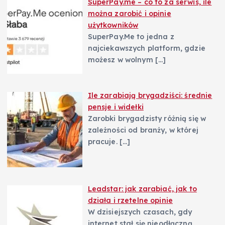
SuperPay.me – co to za serwis, ile
można zarobić i opinie
użytkowników
SuperPay.Me to jedna z
najciekawszych platform, gdzie
możesz w wolnym
[…]
Ile zarabiają brygadziści: średnie
pensje i widełki
Zarobki brygadzisty różnią się w
zależności od branży, w której
pracuje.
[…]
Leadstar: jak zarabiać, jak to
działa i rzetelne opinie
W dzisiejszych czasach, gdy
internet stał się nieodłączną