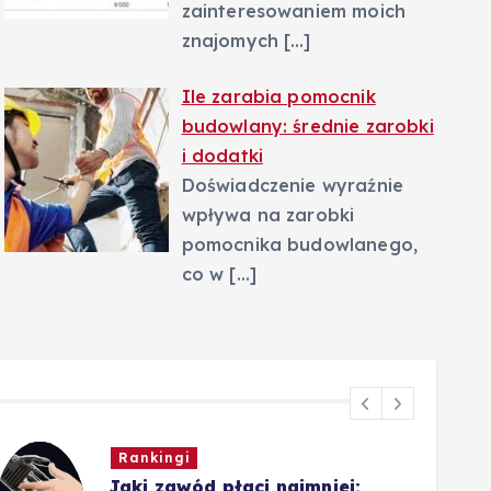
zainteresowaniem moich
znajomych
[…]
Ile zarabia pomocnik
budowlany: średnie zarobki
i dodatki
Doświadczenie wyraźnie
wpływa na zarobki
pomocnika budowlanego,
co w
[…]
Rankingi
Jaki zawód płaci najmniej: