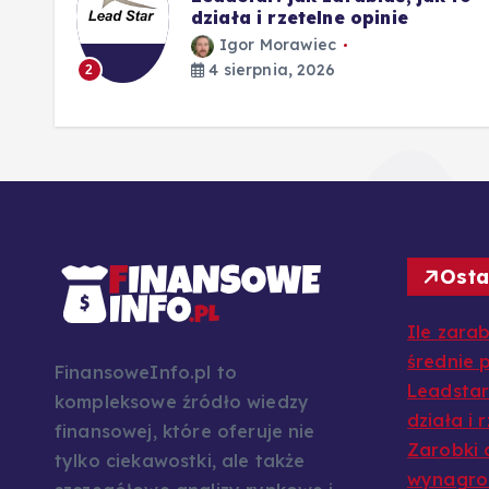
działa i rzetelne opinie
Igor Morawiec
4 sierpnia, 2026
2
Osta
Ile zarab
średnie p
FinansoweInfo.pl to
Leadstar:
kompleksowe źródło wiedzy
działa i 
finansowej, które oferuje nie
Zarobki 
tylko ciekawostki, ale także
wynagrod