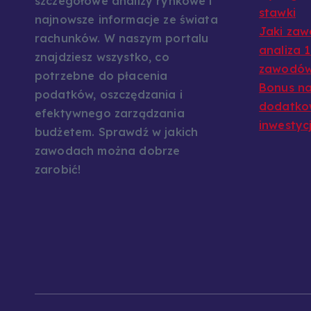
szczegółowe analizy rynkowe i
stawki
najnowsze informacje ze świata
Jaki zaw
rachunków. W naszym portalu
analiza 
znajdziesz wszystko, co
zawodó
potrzebne do płacenia
Bonus na
podatków, oszczędzania i
dodatkow
efektywnego zarządzania
inwestyc
budżetem. Sprawdź w jakich
zawodach można dobrze
zarobić!