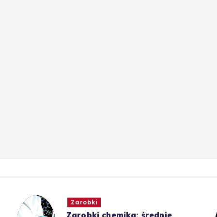
Zarobki
Zarobki chemika: średnie