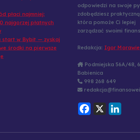
odpowiedzi na swoje py
zdobędziesz praktyczną
ód płaci najmniej:
która pomoże Ci lepiej
10 najgorzej płatnych
zarządzać swoimi finans
w
 start w Bybit — zyskaj
Redakcja:
Igor Morawie
e środki na pierwsze
je
Podmiejska 56A/48, 
Babienica
998 268 649
redakcja@finansowei
F
X
L
a
i
c
n
e
k
b
e
o
d
o
I