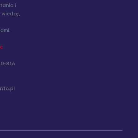
tania i
 wiedzę,
ami.
c
60-816
nfo.pl