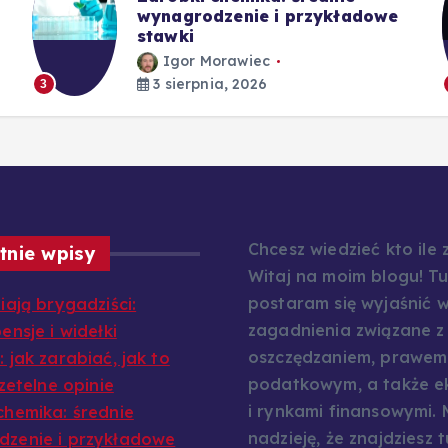
wynagrodzenie i przykładowe
stawki
Igor Morawiec
3 sierpnia, 2026
3
Chcesz wiedzieć kto ile
tnie wpisy
Witaj na moim blogu! Tu
postaram się wyjaśnić w
iają brygadziści:
zagadnienia związane z
ensje i widełki
oszczędzaniem, prawem
 jak zarabiać, jak to
podatkowym, a także e
rzetelne opinie
i rynkami finansowymi.
chemika: średnie
nadzieję, że znajdziesz t
zenie i przykładowe