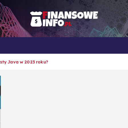
To i owo o rachunkowości, pracy, biznesie i ekonomii
Własna firma
Porady
Rankingi
isty Java w 2023 roku?