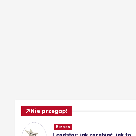
Nie przegap!
Biznes
Leadstar: jak zarabiać, jak to