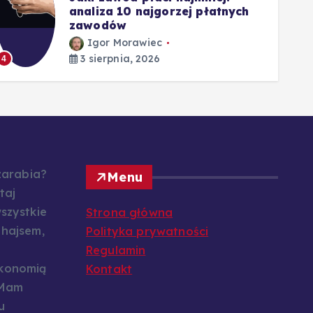
analiza 10 najgorzej płatnych
zawodów
Igor Morawiec
3 sierpnia, 2026
4
5
 zarabia?
Menu
taj
szystkie
Strona główna
 hajsem,
Polityka prywatności
Regulamin
konomią
Kontakt
 Mam
u