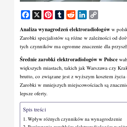
F
X
Pi
T
R
Li
C
a
nt
u
e
n
o
Analiza wynagrodzeń elektroradiologów
w polsk
c
er
m
d
k
p
Zarobki specjalistów są różne w zależności od do
e
e
bl
di
e
y
tych czynników ma ogromne znaczenie dla przyszł
b
st
r
t
d
Li
o
I
n
Średnie zarobki elektroradiologów w Polsce
waha
o
n
k
większych miastach, takich jak Warszawa czy Kr
k
brutto, co związane jest z wyższym kosztem życia
Zarobki w mniejszych miejscowościach są znacznie 
lepsze oferty.
Spis treści
Wpływ różnych czynników na wynagrodzenie
Porównanie zarobków elektroradiologów w różn