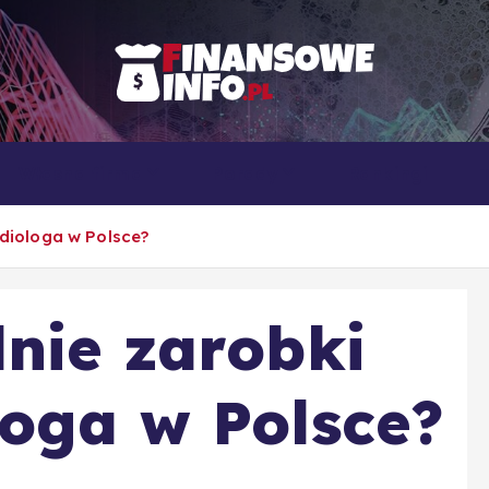
To i owo o rachunkowości, pracy, biznesie i ekonomii
Własna firma
Porady
Rankingi
adiologa w Polsce?
dnie zarobki
loga w Polsce?