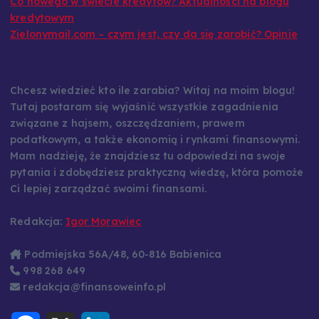
Co nowego w świecie kredytów? Aktualności na blogu
kredytowym
Zielonymail.com – czym jest, czy da się zarobić? Opinie
Chcesz wiedzieć kto ile zarabia? Witaj na moim blogu!
Tutaj postaram się wyjaśnić wszystkie zagadnienia
związane z hajsem, oszczędzaniem, prawem
podatkowym, a także ekonomią i rynkami finansowymi.
Mam nadzieję, że znajdziesz tu odpowiedzi na swoje
pytania i zdobędziesz praktyczną wiedzę, która pomoże
Ci lepiej zarządzać swoimi finansami.
Redakcja:
Igor Morawiec
Podmiejska 56A/48, 60-816 Babienica
998 268 649
redakcja@finansoweinfo.pl