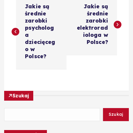
N
Jakie są
Jakie są
a
średnie
średnie
zarobki
zarobki
w
psycholog
elektrorad
a
iologa w
i
dziecięceg
Polsce?
o w
g
Polsce?
a
c
Szukaj
j
a
Szukaj
w