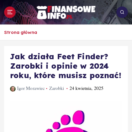
S
k
i
p
To i owo o rachunkowości, pracy, biznesie i
t
Strona główna
ekonomii
o
c
o
Jak działa Feet Finder?
n
Zarobki i opinie w 2024
t
e
roku, które musisz poznać!
n
t
Igor Morawiec
Zarobki
24 kwietnia, 2025