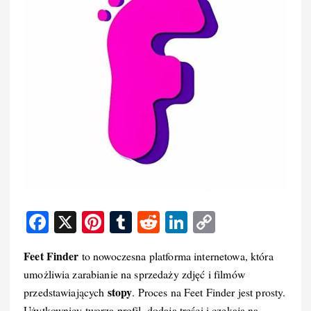
F
X
Pi
T
R
Li
C
a
nt
u
e
n
o
Feet Finder
to nowoczesna platforma internetowa, która
c
er
m
d
k
p
umożliwia zarabianie na sprzedaży zdjęć i filmów
e
e
bl
di
e
y
stopy
przedstawiających
. Proces na Feet Finder jest prosty.
b
st
r
t
d
Li
Użytkownicy tworzą profil, dodają treści i czekają na