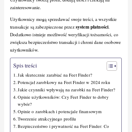
o
I
n
zainteresowanie.
o
n
k
Użytkownicy mogą sprzedawać swoje treści, a wszystkie
k
system płatności
transakcje są zabezpieczone przez
.
Dodatkowo istnieje możliwość weryfikacji tożsamości, co
zwiększa bezpieczeństwo transakcji i chroni dane osobowe
użytkowników.
Spis treści
Jak skutecznie zarabiać na Feet Finder?
Potencjał zarobkowy na Feet Finder w 2024 roku
Jakie czynniki wpływają na zarobki na Feet Finder?
Opinie użytkowników: Czy Feet Finder to dobry
wybór?
Opinie o zarobkach i potencjale finansowym
Tworzenie atrakcyjnego profilu
Bezpieczeństwo i prywatność na Feet Finder: Co