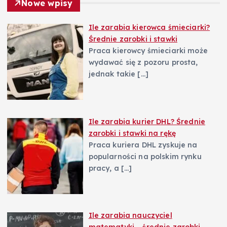
Nowe wpisy
p
Ile zarabia kierowca śmieciarki?
Średnie zarobki i stawki
i
Praca kierowcy śmieciarki może
wydawać się z pozoru prosta,
s
jednak takie
[…]
u
Ile zarabia kurier DHL? Średnie
zarobki i stawki na rękę
Praca kuriera DHL zyskuje na
popularności na polskim rynku
pracy, a
[…]
Ile zarabia nauczyciel