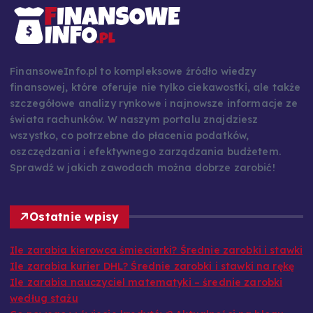
FinansoweInfo.pl to kompleksowe źródło wiedzy
finansowej, które oferuje nie tylko ciekawostki, ale także
szczegółowe analizy rynkowe i najnowsze informacje ze
świata rachunków. W naszym portalu znajdziesz
wszystko, co potrzebne do płacenia podatków,
oszczędzania i efektywnego zarządzania budżetem.
Sprawdź w jakich zawodach można dobrze zarobić!
Ostatnie wpisy
Ile zarabia kierowca śmieciarki? Średnie zarobki i stawki
Ile zarabia kurier DHL? Średnie zarobki i stawki na rękę
Ile zarabia nauczyciel matematyki – średnie zarobki
według stażu