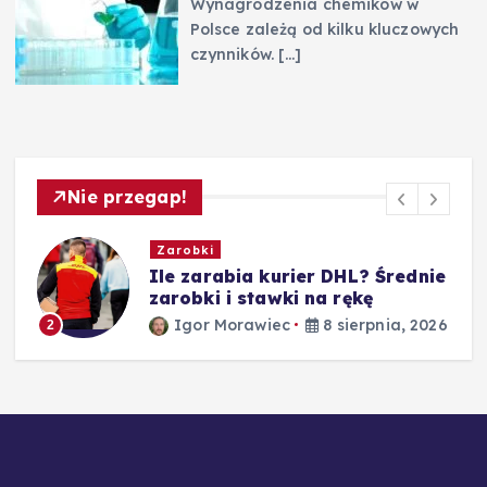
Wynagrodzenia chemików w
Polsce zależą od kilku kluczowych
czynników.
[…]
Nie przegap!
Zarobki
e
Ile zarabia nauczyciel
matematyki – średnie zarobki
według stażu
26
Igor Morawiec
8 sierpnia, 2026
3