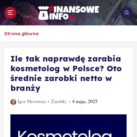
S
k
i
p
To i owo o rachunkowości, pracy, biznesie i
t
Strona główna
ekonomii
o
c
o
Ile tak naprawdę zarabia
n
kosmetolog w Polsce? Oto
t
e
średnie zarobki netto w
n
branży
t
Igor Morawiec
Zarobki
4 maja, 2025