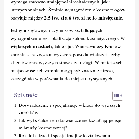
wymaga zarówno umiejętności technicznych, jak i
b
st
r
t
d
Li
interpersonalnych. Średnie wynagrodzenie kosmetologów
o
I
n
2,5 tys. zł a 6 tys. zł netto miesięcznie
oscyluje między
.
o
n
k
Jednym z głównych czynników kształtujących
k
wynagrodzenie jest lokalizacja salonu kosmetycznego. W
większych miastach
, takich jak Warszawa czy Kraków,
zarobki są zazwyczaj wyższe z powodu większej liczby
klientów oraz wyższych stawek za usługi. W mniejszych
miejscowościach zarobki mogą być znacznie niższe,
szczególnie w porównaniu do miejsc turystycznych.
Spis treści
Doświadczenie i specjalizacje – klucz do wyższych
zarobków
Jak wykształcenie i doświadczenie kształtują pensję
w branży kosmetycznej?
Rola lokalizacji i specjalizacji w kształtowaniu