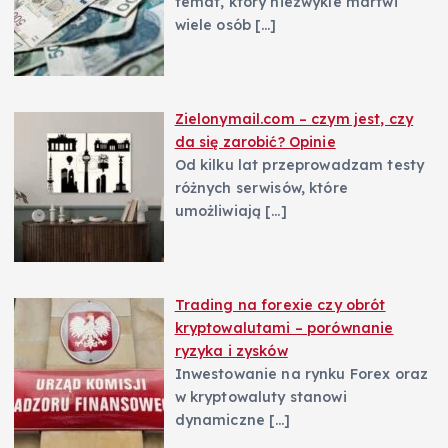
temat, który niezwykle martwi
wiele osób
[…]
Zielonymail.com – czym jest, czy
da się zarobić? Opinie
Od kilku lat przeprowadzam testy
różnych serwisów, które
umożliwiają
[…]
Trading na forexie czy obrót
kryptowalutami – porównanie
ryzyka i zysków
Inwestowanie na rynku Forex oraz
w kryptowaluty stanowi
dynamiczne
[…]