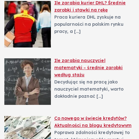
Ile zarabia kurier DHL? Średnie
zarobki i stawki na rękę
Praca kuriera DHL zyskuje na
popularności na polskim rynku
pracy, a
[…]
Ile zarabia nauczyciel
matematyki – średnie zarobki
według stażu
Decydując się na pracę jako
nauczyciel matematyki, warto
dokładnie poznać
[…]
Co nowego w świecie kredytów?
Aktualności na blogu kredytowym
Poprawa zdolności kredytowej to