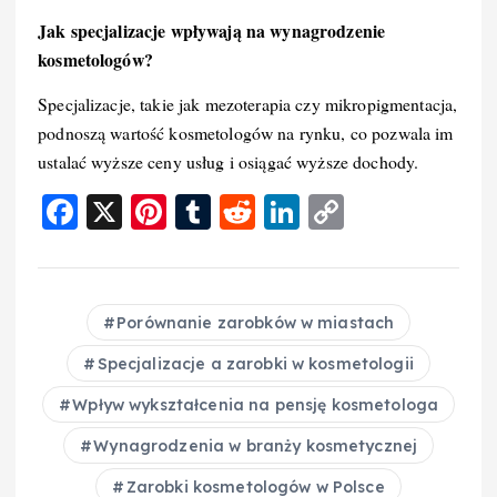
Jak specjalizacje wpływają na wynagrodzenie
kosmetologów?
Specjalizacje, takie jak mezoterapia czy mikropigmentacja,
podnoszą wartość kosmetologów na rynku, co pozwala im
ustalać wyższe ceny usług i osiągać wyższe dochody.
F
X
Pi
T
R
Li
C
a
nt
u
e
n
o
c
er
m
d
k
p
e
e
bl
di
e
y
Porównanie zarobków w miastach
b
st
r
t
d
Li
Specjalizacje a zarobki w kosmetologii
o
I
n
Wpływ wykształcenia na pensję kosmetologa
o
n
k
Wynagrodzenia w branży kosmetycznej
k
Zarobki kosmetologów w Polsce