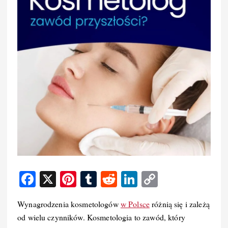
F
X
Pi
T
R
Li
C
a
nt
u
e
n
o
Wynagrodzenia kosmetologów
w Polsce
różnią się i zależą
c
er
m
d
k
p
od wielu czynników. Kosmetologia to zawód, który
e
e
bl
di
e
y