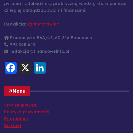
Mam nadzieję, że znajdziesz tu odpowiedzi na swoje
pytania i zdobędziesz praktyczną wiedzę, która pomoże
Ci lepiej zarządzać swoimi finansami.
Redakcja:
Igor Morawiec
Podmiejska 56A/48, 60-816 Babienica
998 268 649
redakcja@finansoweinfo.pl
F
X
L
a
i
c
n
e
k
b
e
o
d
Menu
o
I
k
n
Strona główna
Polityka prywatności
Regulamin
Kontakt