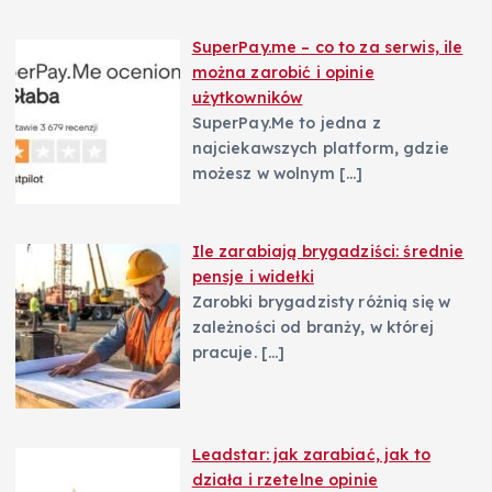
SuperPay.me – co to za serwis, ile
można zarobić i opinie
użytkowników
SuperPay.Me to jedna z
najciekawszych platform, gdzie
możesz w wolnym
[…]
Ile zarabiają brygadziści: średnie
pensje i widełki
Zarobki brygadzisty różnią się w
zależności od branży, w której
pracuje.
[…]
Leadstar: jak zarabiać, jak to
działa i rzetelne opinie