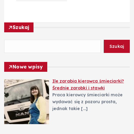
c
j
Szukaj
a
Szukaj
w
Nowe wpisy
p
Ile zarabia kierowca śmieciarki?
i
Średnie zarobki i stawki
Praca kierowcy śmieciarki może
s
wydawać się z pozoru prosta,
jednak takie
[…]
u