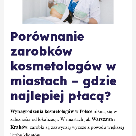
Porównanie
zarobków
kosmetologów w
miastach – gdzie
najlepiej płacą?
Wynagrodzenia kosmetologów w Polsce
różnią się w
Warszawa
zależności od lokalizacji. W miastach jak
i
Kraków
, zarobki są zazwyczaj wyższe z powodu większej
liczby klientów.