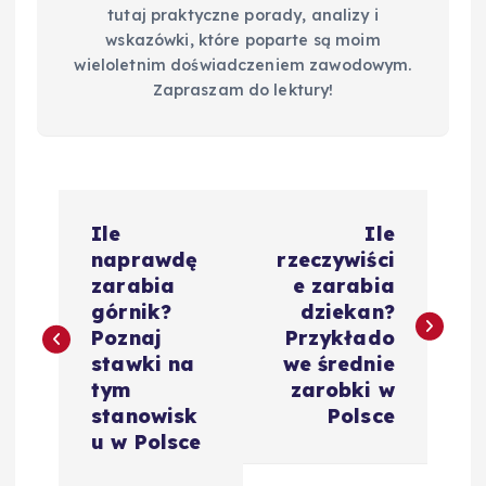
tutaj praktyczne porady, analizy i
wskazówki, które poparte są moim
wieloletnim doświadczeniem zawodowym.
Zapraszam do lektury!
N
Ile
Ile
a
naprawdę
rzeczywiści
zarabia
e zarabia
w
górnik?
dziekan?
Poznaj
Przykłado
i
stawki na
we średnie
tym
zarobki w
g
stanowisk
Polsce
u w Polsce
a