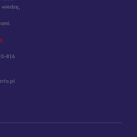
 wiedzę,
ami.
c
60-816
nfo.pl