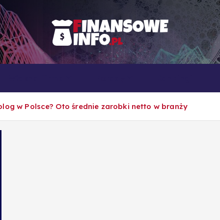
To i owo o rachunkowości, pracy, biznesie i ekonomii
Własna firma
Porady
Rankingi
log w Polsce? Oto średnie zarobki netto w branży