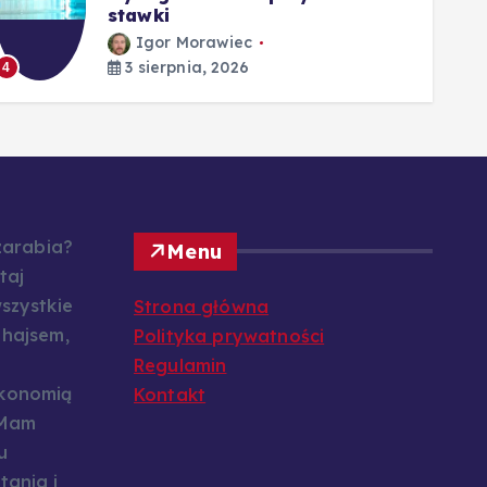
stawki
Igor Morawiec
3 sierpnia, 2026
4
5
 zarabia?
Menu
taj
szystkie
Strona główna
 hajsem,
Polityka prywatności
Regulamin
konomią
Kontakt
 Mam
u
tania i