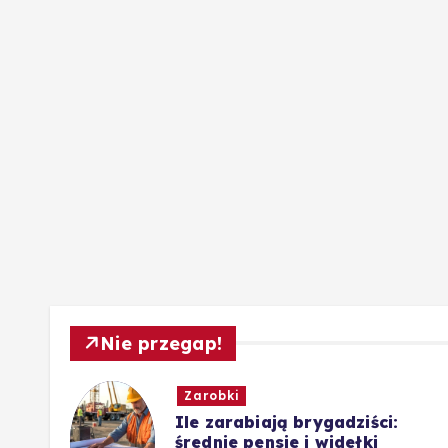
Nie przegap!
Zarobki
wis,
Ile zarabiają brygadziści:
średnie pensje i widełki