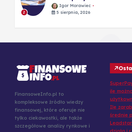
Igor Morawiec
5 sierpnia, 2026
2
Osta
SuperPay
ile można
FinansoweInfo.pl to
użytkow
kompleksowe źródło wiedzy
Ile zarab
finansowej, które oferuje nie
średnie p
tylko ciekawostki, ale także
Leadstar:
szczegółowe analizy rynkowe i
działa i 