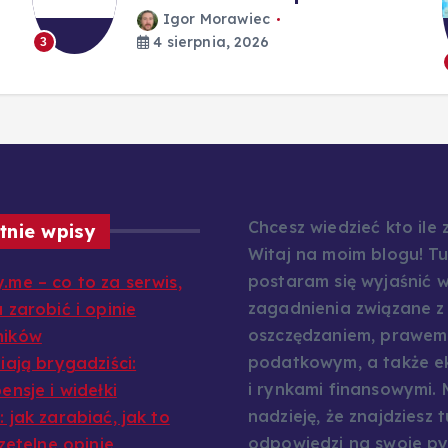
Igor Morawiec
4 sierpnia, 2026
3
Chcesz wiedzieć kto ile
tnie wpisy
Witaj na moim blogu! Tu
postaram się wyjaśnić w
.me – co to za serwis,
zagadnienia związane z
 zarobić i opinie
oszczędzaniem, prawem
ników
podatkowym, a także e
iają brygadziści:
i rynkami finansowymi.
ensje i widełki
nadzieję, że znajdziesz t
 jak zarabiać, jak to
odpowiedzi na swoje py
rzetelne opinie