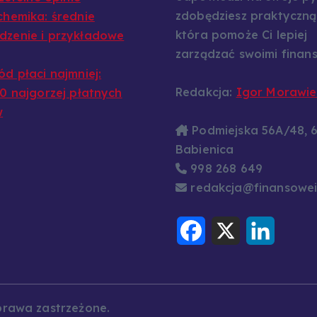
zdobędziesz praktyczną
chemika: średnie
która pomoże Ci lepiej
zenie i przykładowe
zarządzać swoimi finans
ód płaci najmniej:
Redakcja:
Igor Morawie
10 najgorzej płatnych
w
Podmiejska 56A/48, 
Babienica
998 268 649
redakcja@finansowei
F
X
L
a
i
c
n
e
k
b
e
o
d
o
I
k
n
prawa zastrzeżone.