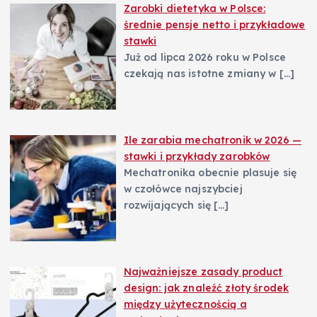
Zarobki dietetyka w Polsce:
średnie pensje netto i przykładowe
stawki
Już od lipca 2026 roku w Polsce
czekają nas istotne zmiany w
[…]
Ile zarabia mechatronik w 2026 —
stawki i przykłady zarobków
Mechatronika obecnie plasuje się
w czołówce najszybciej
rozwijających się
[…]
Najważniejsze zasady product
design: jak znaleźć złoty środek
między użytecznością a