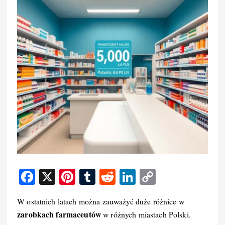
F
X
Pi
T
R
Li
C
a
nt
u
e
n
o
W ostatnich latach można zauważyć duże różnice w
c
er
m
d
k
p
zarobkach farmaceutów
w różnych miastach Polski.
e
e
bl
di
e
y