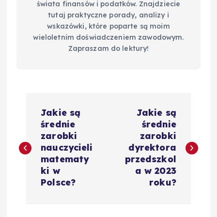
świata finansów i podatków. Znajdziecie
tutaj praktyczne porady, analizy i
wskazówki, które poparte są moim
wieloletnim doświadczeniem zawodowym.
Zapraszam do lektury!
N
Jakie są
Jakie są
a
średnie
średnie
zarobki
zarobki
w
nauczycieli
dyrektora
matematy
przedszkol
i
ki w
a w 2023
Polsce?
roku?
g