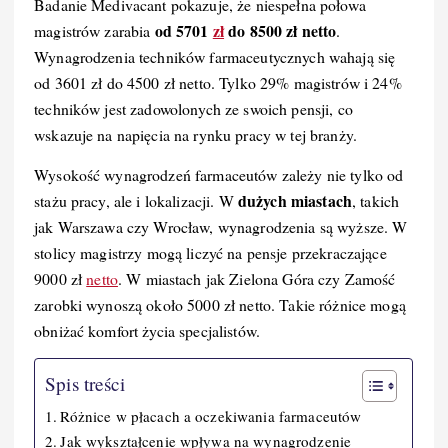
Badanie Medivacant pokazuje, że niespełna połowa
b
st
r
t
d
Li
od 5701
zł
do 8500 zł netto
magistrów zarabia
.
o
I
n
Wynagrodzenia techników farmaceutycznych wahają się
od 3601 zł do 4500 zł netto. Tylko 29% magistrów i 24%
o
n
k
techników jest zadowolonych ze swoich pensji, co
k
wskazuje na napięcia na rynku pracy w tej branży.
Wysokość wynagrodzeń farmaceutów zależy nie tylko od
dużych miastach
stażu pracy, ale i lokalizacji. W
, takich
jak Warszawa czy Wrocław, wynagrodzenia są wyższe. W
stolicy magistrzy mogą liczyć na pensje przekraczające
9000 zł
netto
. W miastach jak Zielona Góra czy Zamość
zarobki wynoszą około 5000 zł netto. Takie różnice mogą
obniżać komfort życia specjalistów.
Spis treści
Różnice w płacach a oczekiwania farmaceutów
Jak wykształcenie wpływa na wynagrodzenie