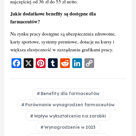
najczęściej od 36 zł do 55 zł netto.
Jakie dodatkowe benefity są dostępne dla
farmaceutów?
Na rynku pracy dostępne są ubezpieczenia zdrowotne,
karty sportowe, systemy premiowe, dotacje na kursy i
większa elastyczność w zarządzaniu grafikami pracy.
F
X
Pi
T
R
Li
C
a
nt
u
e
n
o
c
er
m
d
k
p
e
e
bl
di
e
y
Benefity dla farmaceutów
b
st
r
t
d
Li
Porównanie wynagrodzeń farmaceutów
o
I
n
Wpływ wykształcenia na zarobki
o
n
k
Wynagrodzenie w 2023
k