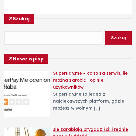
a
c
Szukaj
j
Szukaj
a
Nowe wpisy
w
SuperPay.me – co to za serwis, ile
p
można zarobić i opinie
użytkowników
i
SuperPay.Me to jedna z
najciekawszych platform, gdzie
s
możesz w wolnym
[…]
u
Ile zarabiają brygadziści: średnie