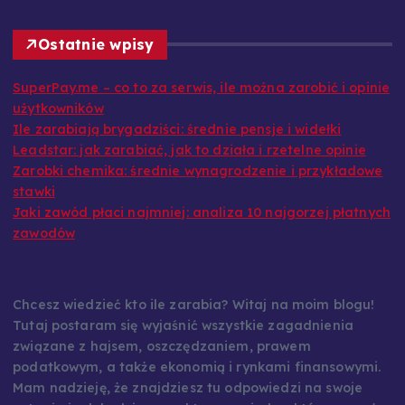
Ostatnie wpisy
SuperPay.me – co to za serwis, ile można zarobić i opinie
użytkowników
Ile zarabiają brygadziści: średnie pensje i widełki
Leadstar: jak zarabiać, jak to działa i rzetelne opinie
Zarobki chemika: średnie wynagrodzenie i przykładowe
stawki
Jaki zawód płaci najmniej: analiza 10 najgorzej płatnych
zawodów
Chcesz wiedzieć kto ile zarabia? Witaj na moim blogu!
Tutaj postaram się wyjaśnić wszystkie zagadnienia
związane z hajsem, oszczędzaniem, prawem
podatkowym, a także ekonomią i rynkami finansowymi.
Mam nadzieję, że znajdziesz tu odpowiedzi na swoje