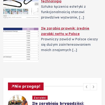
technologią
Sztuka łączenia estetyki z
funkcjonalnością stanowi
prawdziwe wyzwanie,
[…]
Ile zarabia prawnik: średnie
zarobki netto w Polsce
Prawniczy zawód w Polsce cieszy
się dużym zainteresowaniem
moich znajomych
[…]
Nie przegap!
Biznes
Leadstar: jak zarabiać, jak to