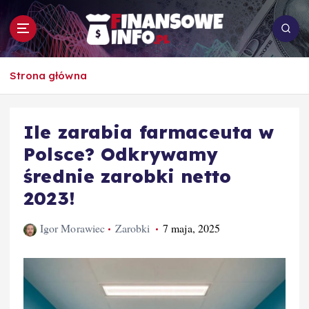
S
k
i
p
To i owo o rachunkowości, pracy, biznesie i
t
Strona główna
ekonomii
o
c
o
Ile zarabia farmaceuta w
n
Polsce? Odkrywamy
t
e
średnie zarobki netto
n
2023!
t
Igor Morawiec
Zarobki
7 maja, 2025