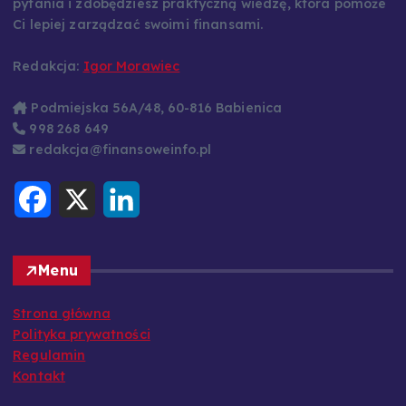
pytania i zdobędziesz praktyczną wiedzę, która pomoże
Ci lepiej zarządzać swoimi finansami.
Redakcja:
Igor Morawiec
Podmiejska 56A/48, 60-816 Babienica
998 268 649
redakcja@finansoweinfo.pl
F
X
L
a
i
c
n
e
k
b
e
o
d
Menu
o
I
k
n
Strona główna
Polityka prywatności
Regulamin
Kontakt