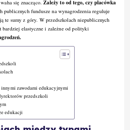
Zależy to od tego, czy placówka
waha się znacząco.
 publicznych fundusze na wynagrodzenia reguluje
ją te sumy z góry. W przedszkolach niepublicznych
 bardziej elastyczne i zależne od polityki
agrodzeń.
edszkoli
kolach
z innymi zawodami edukacyjnymi
dyrektorów przedszkoli
nym
ze edukacji
iach między typami