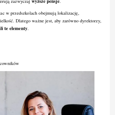
wyższe pensje
oferują zazwyczaj
.
c w przedszkolach obejmują lokalizację,
ielkość. Dlatego ważne jest, aby zarówno dyrektorzy,
li te elementy
.
racowników