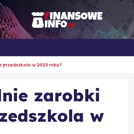
To i owo o rachunkowości, pracy, biznesie i ekonomii
Własna firma
Porady
Rankingi
ra przedszkola w 2023 roku?
dnie zarobki
rzedszkola w