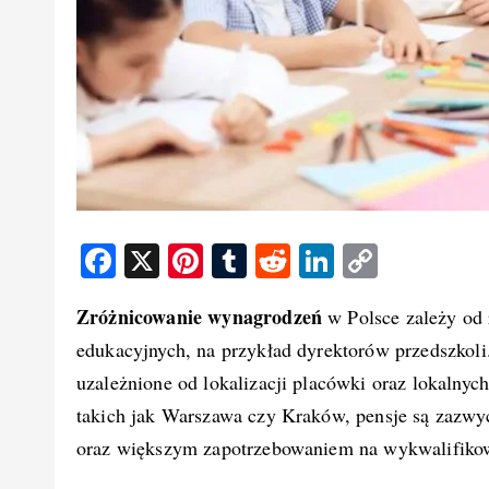
F
X
Pi
T
R
Li
C
a
nt
u
e
n
o
Zróżnicowanie wynagrodzeń
w Polsce zależy od 
c
er
m
d
k
p
edukacyjnych, na przykład dyrektorów przedszkoli
e
e
bl
di
e
y
uzależnione od lokalizacji placówki oraz lokaln
b
st
r
t
d
Li
takich jak Warszawa czy Kraków, pensje są zazwyc
o
I
n
oraz większym zapotrzebowaniem na wykwalifikow
o
n
k