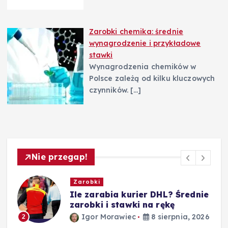
Zarobki chemika: średnie
wynagrodzenie i przykładowe
stawki
Wynagrodzenia chemików w
Polsce zależą od kilku kluczowych
czynników.
[…]
Nie przegap!
Zarobki
e
Ile zarabia nauczyciel
matematyki – średnie zarobki
według stażu
26
Igor Morawiec
8 sierpnia, 2026
3