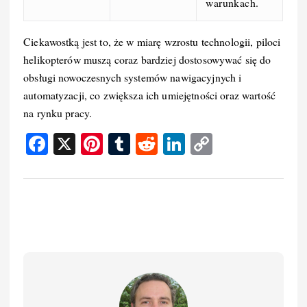
warunkach.
Ciekawostką jest to, że w miarę wzrostu technologii, piloci
helikopterów muszą coraz bardziej dostosowywać się do
obsługi nowoczesnych systemów nawigacyjnych i
automatyzacji, co zwiększa ich umiejętności oraz wartość
na rynku pracy.
F
X
Pi
T
R
Li
C
a
nt
u
e
n
o
c
er
m
d
k
p
e
e
bl
di
e
y
b
st
r
t
d
Li
o
I
n
o
n
k
k