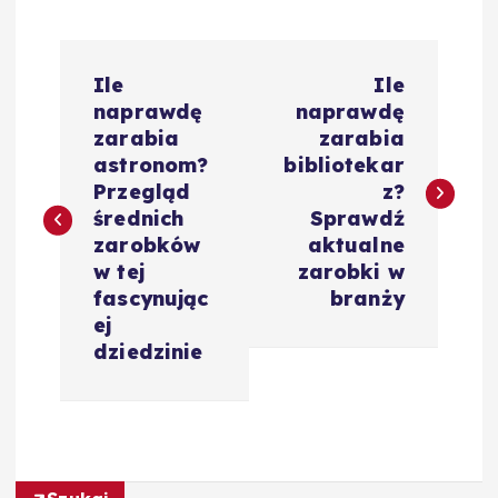
N
Ile
Ile
a
naprawdę
naprawdę
zarabia
zarabia
w
astronom?
bibliotekar
Przegląd
z?
i
średnich
Sprawdź
zarobków
aktualne
g
w tej
zarobki w
fascynując
branży
a
ej
dziedzinie
c
j