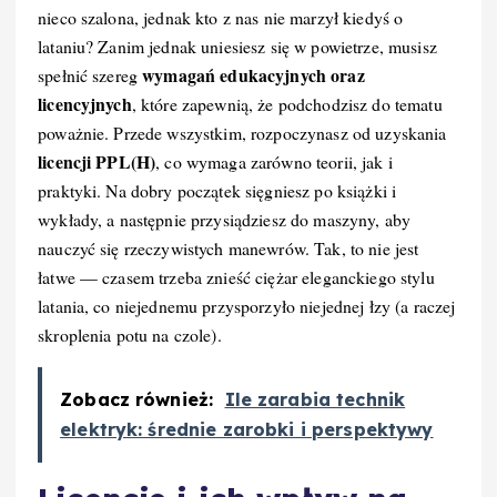
nieco szalona, jednak kto z nas nie marzył kiedyś o
lataniu? Zanim jednak uniesiesz się w powietrze, musisz
wymagań edukacyjnych oraz
spełnić szereg
licencyjnych
, które zapewnią, że podchodzisz do tematu
poważnie. Przede wszystkim, rozpoczynasz od uzyskania
licencji PPL(H)
, co wymaga zarówno teorii, jak i
praktyki. Na dobry początek sięgniesz po książki i
wykłady, a następnie przysiądziesz do maszyny, aby
nauczyć się rzeczywistych manewrów. Tak, to nie jest
łatwe — czasem trzeba znieść ciężar eleganckiego stylu
latania, co niejednemu przysporzyło niejednej łzy (a raczej
skroplenia potu na czole).
Zobacz również:
Ile zarabia technik
elektryk: średnie zarobki i perspektywy