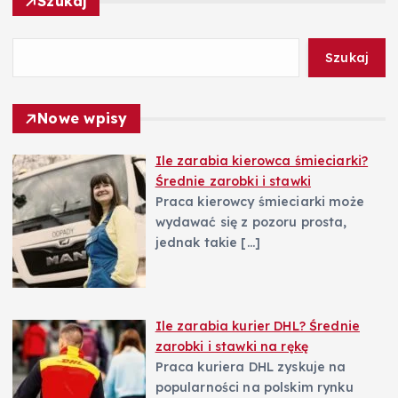
a
Szukaj
w
Szukaj
p
Nowe wpisy
i
Ile zarabia kierowca śmieciarki?
s
Średnie zarobki i stawki
Praca kierowcy śmieciarki może
u
wydawać się z pozoru prosta,
jednak takie
[…]
Ile zarabia kurier DHL? Średnie
zarobki i stawki na rękę
Praca kuriera DHL zyskuje na
popularności na polskim rynku