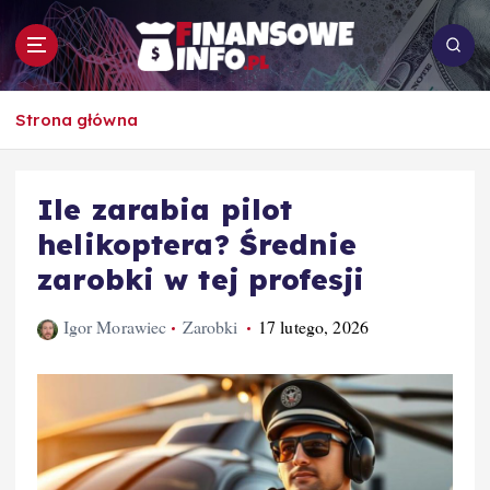
S
k
i
p
To i owo o rachunkowości, pracy, biznesie i
t
Strona główna
ekonomii
o
c
o
Ile zarabia pilot
n
helikoptera? Średnie
t
e
zarobki w tej profesji
n
t
Igor Morawiec
Zarobki
17 lutego, 2026