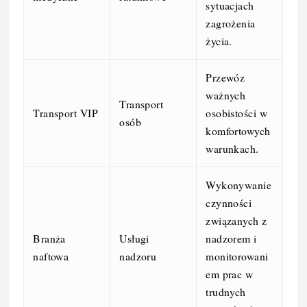
sytuacjach
zagrożenia
życia.
Przewóz
ważnych
Transport
Transport VIP
osobistości w
osób
komfortowych
warunkach.
Wykonywanie
czynności
związanych z
Branża
Usługi
nadzorem i
naftowa
nadzoru
monitorowani
em prac w
trudnych