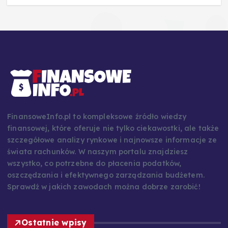
FinansoweInfo.pl to kompleksowe źródło wiedzy
finansowej, które oferuje nie tylko ciekawostki, ale także
szczegółowe analizy rynkowe i najnowsze informacje ze
świata rachunków. W naszym portalu znajdziesz
wszystko, co potrzebne do płacenia podatków,
oszczędzania i efektywnego zarządzania budżetem.
Sprawdź w jakich zawodach można dobrze zarobić!