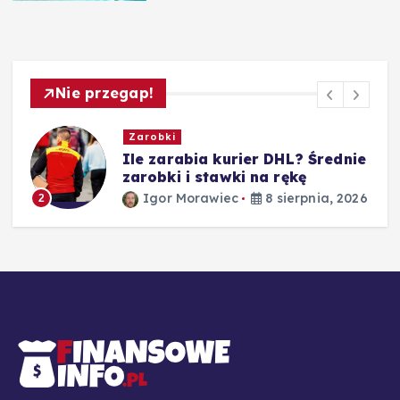
Nie przegap!
Zarobki
e
Ile zarabia nauczyciel
matematyki – średnie zarobki
według stażu
26
Igor Morawiec
8 sierpnia, 2026
3