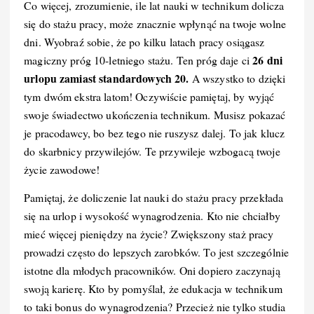
Co więcej, zrozumienie, ile lat nauki w technikum dolicza
się do stażu pracy, może znacznie wpłynąć na twoje wolne
dni. Wyobraź sobie, że po kilku latach pracy osiągasz
26 dni
magiczny próg 10-letniego stażu. Ten próg daje ci
urlopu zamiast standardowych 20.
A wszystko to dzięki
tym dwóm ekstra latom! Oczywiście pamiętaj, by wyjąć
swoje świadectwo ukończenia technikum. Musisz pokazać
je pracodawcy, bo bez tego nie ruszysz dalej. To jak klucz
do skarbnicy przywilejów. Te przywileje wzbogacą twoje
życie zawodowe!
Pamiętaj, że doliczenie lat nauki do stażu pracy przekłada
się na urlop i wysokość wynagrodzenia. Kto nie chciałby
mieć więcej pieniędzy na życie? Zwiększony staż pracy
prowadzi często do lepszych zarobków. To jest szczególnie
istotne dla młodych pracowników. Oni dopiero zaczynają
swoją karierę. Kto by pomyślał, że edukacja w technikum
to taki bonus do wynagrodzenia? Przecież nie tylko studia