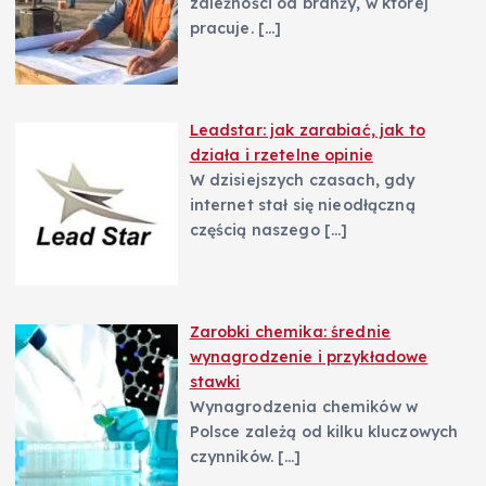
zależności od branży, w której
pracuje.
[…]
Leadstar: jak zarabiać, jak to
działa i rzetelne opinie
W dzisiejszych czasach, gdy
internet stał się nieodłączną
częścią naszego
[…]
Zarobki chemika: średnie
wynagrodzenie i przykładowe
stawki
Wynagrodzenia chemików w
Polsce zależą od kilku kluczowych
czynników.
[…]