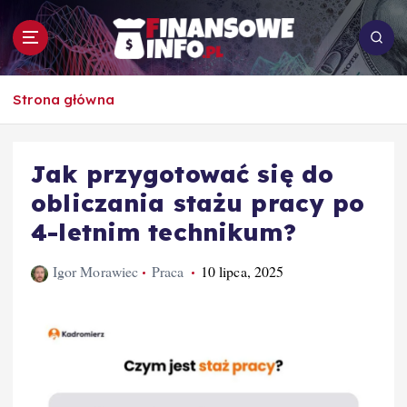
S
k
i
p
To i owo o rachunkowości, pracy, biznesie i
t
Strona główna
ekonomii
o
c
o
Jak przygotować się do
n
obliczania stażu pracy po
t
e
4-letnim technikum?
n
t
Igor Morawiec
Praca
10 lipca, 2025