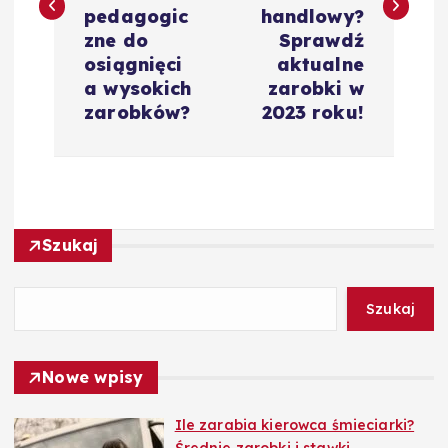
i
pedagogic
handlowy?
zne do
Sprawdź
g
osiągnięci
aktualne
a wysokich
zarobki w
a
zarobków?
2023 roku!
c
j
Szukaj
a
w
Szukaj
p
Nowe wpisy
i
Ile zarabia kierowca śmieciarki?