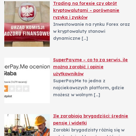
Trading na forexie czy obrót
kryptowalutami – porównanie
ryzyka i zysków
Inwestowanie na rynku Forex oraz
w kryptowaluty stanowi
dynamiczne
[…]
SuperPay.me – co to za serwis, ile
można zarobić i opinie
użytkowników
SuperPay.Me to jedna z
najciekawszych platform, gdzie
możesz w wolnym
[…]
Ile zarabiają brygadziści: średnie
pensje i widełki
Zarobki brygadzisty różnią się w