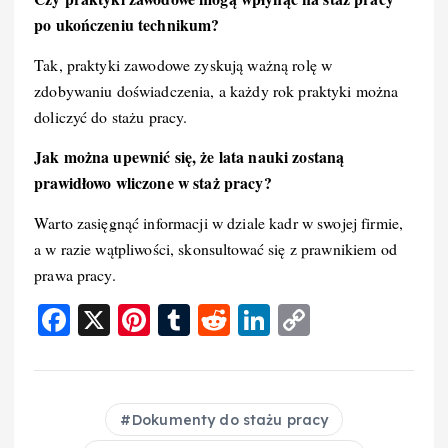
po ukończeniu technikum?
Tak, praktyki zawodowe zyskują ważną rolę w
zdobywaniu doświadczenia, a każdy rok praktyki można
doliczyć do stażu pracy.
Jak można upewnić się, że lata nauki zostaną
prawidłowo wliczone w staż pracy?
Warto zasięgnąć informacji w dziale kadr w swojej firmie,
a w razie wątpliwości, skonsultować się z prawnikiem od
prawa pracy.
F
X
Pi
T
R
Li
C
a
nt
u
e
n
o
c
er
m
d
k
p
e
e
bl
di
e
y
Dokumenty do stażu pracy