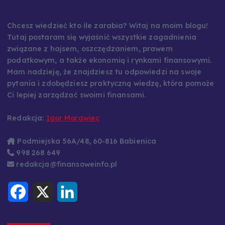
Chcesz wiedzieć kto ile zarabia? Witaj na moim blogu!
Tutaj postaram się wyjaśnić wszystkie zagadnienia
związane z hajsem, oszczędzaniem, prawem
podatkowym, a także ekonomią i rynkami finansowymi.
Mam nadzieję, że znajdziesz tu odpowiedzi na swoje
pytania i zdobędziesz praktyczną wiedzę, która pomoże
Ci lepiej zarządzać swoimi finansami.
Redakcja:
Igor Morawiec
Podmiejska 56A/48, 60-816 Babienica
998 268 649
redakcja@finansoweinfo.pl
F
X
L
a
i
c
n
e
k