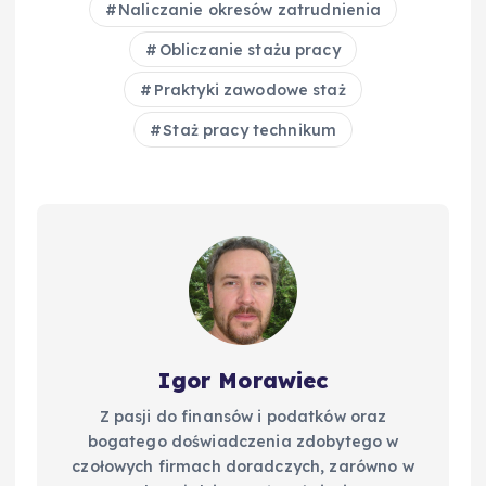
b
st
r
t
d
Li
Naliczanie okresów zatrudnienia
o
I
n
Obliczanie stażu pracy
o
n
k
Praktyki zawodowe staż
k
Staż pracy technikum
Igor Morawiec
Z pasji do finansów i podatków oraz
bogatego doświadczenia zdobytego w
czołowych firmach doradczych, zarówno w