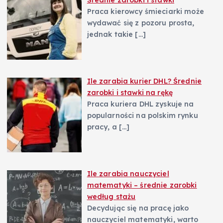
Średnie zarobki i stawki
s
Praca kierowcy śmieciarki może
wydawać się z pozoru prosta,
u
jednak takie
[…]
Ile zarabia kurier DHL? Średnie
zarobki i stawki na rękę
Praca kuriera DHL zyskuje na
popularności na polskim rynku
pracy, a
[…]
Ile zarabia nauczyciel
matematyki – średnie zarobki
według stażu
Decydując się na pracę jako
nauczyciel matematyki, warto