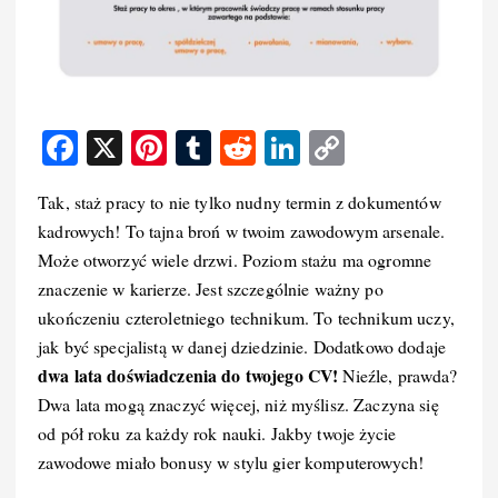
F
X
Pi
T
R
Li
C
a
nt
u
e
n
o
Tak, staż pracy to nie tylko nudny termin z dokumentów
c
er
m
d
k
p
kadrowych! To tajna broń w twoim zawodowym arsenale.
e
e
bl
di
e
y
Może otworzyć wiele drzwi. Poziom stażu ma ogromne
b
st
r
t
d
Li
znaczenie w karierze. Jest szczególnie ważny po
o
I
n
ukończeniu czteroletniego technikum. To technikum uczy,
jak być specjalistą w danej dziedzinie. Dodatkowo dodaje
o
n
k
dwa lata doświadczenia do twojego CV!
Nieźle, prawda?
k
Dwa lata mogą znaczyć więcej, niż myślisz. Zaczyna się
od pół roku za każdy rok nauki. Jakby twoje życie
zawodowe miało bonusy w stylu gier komputerowych!