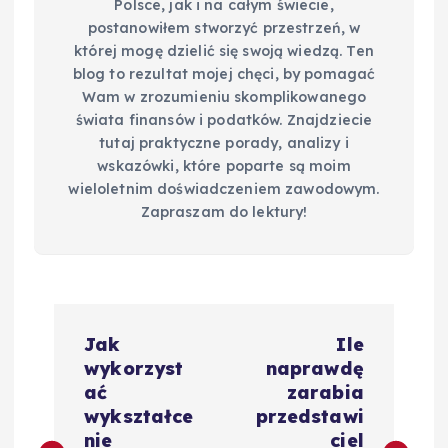
Polsce, jak i na całym świecie,
postanowiłem stworzyć przestrzeń, w
której mogę dzielić się swoją wiedzą. Ten
blog to rezultat mojej chęci, by pomagać
Wam w zrozumieniu skomplikowanego
świata finansów i podatków. Znajdziecie
tutaj praktyczne porady, analizy i
wskazówki, które poparte są moim
wieloletnim doświadczeniem zawodowym.
Zapraszam do lektury!
N
Jak
Ile
a
wykorzyst
naprawdę
ać
zarabia
w
wykształce
przedstawi
nie
ciel