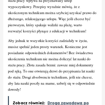
stażu pracy wpływa na przyznawany urlop
wypoczynkowy. Przepisy wyraźnie mówią, że z
ukończonym technikum można szybciej uzyskać prawo do
dłuższego, relaksującego urlopu. Więc jeśli chcesz być
pierwszym, który spakuje walizki na plażę, warto
rozważyć korzyści płynące z edukacji w technikum!
Aby jednak te wszystkie korzyści zadziałały w życiu,
musisz spełnić jeden prosty warunek. Konieczne jest
posiadanie odpowiednich dokumentów! Bez świadectwa
ukończenia technikum nie można doliczyć lat nauki do
stażu pracy. Złota zasada brzmi: zawsze miej dokumenty
pod ręką. To one otwierają drzwi do przypisania lat nauki
do stażu. Drogi absolwencie technikum, jeśli nie chcesz,
aby lata nauki poszły na marne, uzbrój się w odpowiednie
dowody!
Zobacz również:
Droga zawodowa po