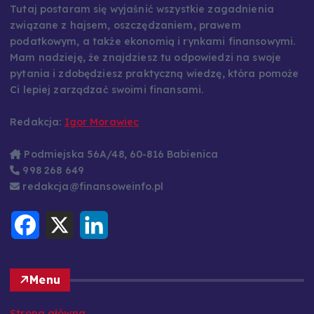
Tutaj postaram się wyjaśnić wszystkie zagadnienia
związane z hajsem, oszczędzaniem, prawem
podatkowym, a także ekonomią i rynkami finansowymi.
Mam nadzieję, że znajdziesz tu odpowiedzi na swoje
pytania i zdobędziesz praktyczną wiedzę, która pomoże
Ci lepiej zarządzać swoimi finansami.
Redakcja:
Igor Morawiec
Podmiejska 56A/48, 60-816 Babienica
998 268 649
redakcja@finansoweinfo.pl
F
X
L
a
i
c
n
e
k
b
e
o
d
Menu
o
I
k
n
Strona główna