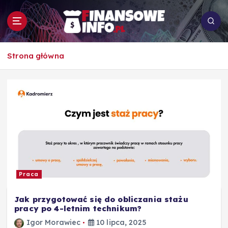
S
k
i
p
To i owo o rachunkowości, pracy, biznesie i
t
Strona główna
ekonomii
o
c
o
n
t
e
n
t
Praca
Jak przygotować się do obliczania stażu
pracy po 4-letnim technikum?
Igor Morawiec
10 lipca, 2025