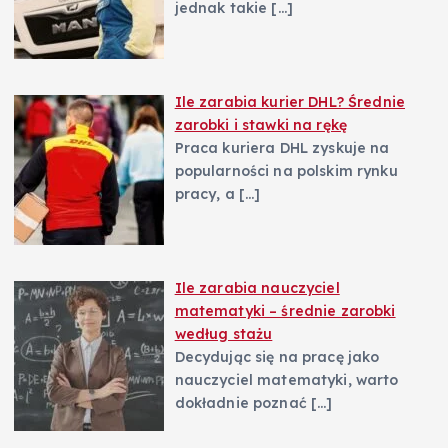
jednak takie
[…]
Ile zarabia kurier DHL? Średnie
zarobki i stawki na rękę
Praca kuriera DHL zyskuje na
popularności na polskim rynku
pracy, a
[…]
Ile zarabia nauczyciel
matematyki – średnie zarobki
według stażu
Decydując się na pracę jako
nauczyciel matematyki, warto
dokładnie poznać
[…]