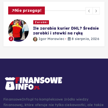
Nie przegap!
Zarobki
Ile zarabia kurier DHL? Średnie
zarobki i stawki na rękę
Igor Morawiec
8 sierpnia, 2026
2
26
FinansoweInfo.pl to kompleksowe źródło wiedzy
finansowej, które oferuje nie tylko ciekawostki, ale także