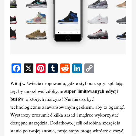
F
X
Pi
T
R
Li
C
a
nt
u
e
n
o
Witaj w świecie dropowania, gdzie styl oraz spryt splatają
c
er
m
d
k
p
super limitowanych edycji
się, by umożliwić zdobycie
e
e
bl
di
e
y
butów
, o których marzysz! Nie musisz być
b
st
r
t
d
Li
technologicznie zaawansowanym geekiem, aby to ogarnąć.
o
I
n
Wystarczy zrozumieć kilka zasad i mądrze wykorzystać
dostępne narzędzia. Dodatkowo, jeśli odrobina szczęścia
o
n
k
stanie po twojej stronie, twoje stopy mogą wkrótce cieszyć