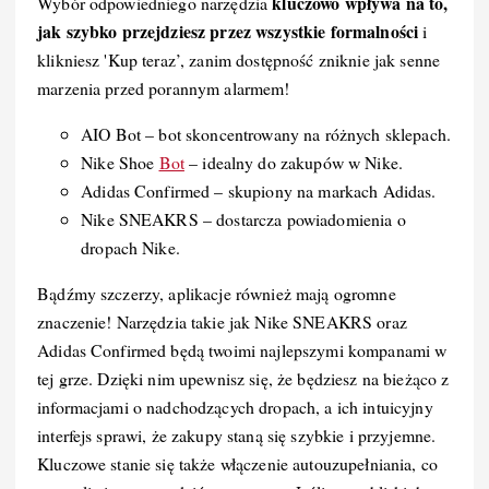
kluczowo wpływa na to,
Wybór odpowiedniego narzędzia
jak szybko przejdziesz przez wszystkie formalności
i
klikniesz 'Kup teraz’, zanim dostępność zniknie jak senne
marzenia przed porannym alarmem!
AIO Bot – bot skoncentrowany na różnych sklepach.
Nike Shoe
Bot
– idealny do zakupów w Nike.
Adidas Confirmed – skupiony na markach Adidas.
Nike SNEAKRS – dostarcza powiadomienia o
dropach Nike.
Bądźmy szczerzy, aplikacje również mają ogromne
znaczenie! Narzędzia takie jak Nike SNEAKRS oraz
Adidas Confirmed będą twoimi najlepszymi kompanami w
tej grze. Dzięki nim upewnisz się, że będziesz na bieżąco z
informacjami o nadchodzących dropach, a ich intuicyjny
interfejs sprawi, że zakupy staną się szybkie i przyjemne.
Kluczowe stanie się także włączenie autouzupełniania, co