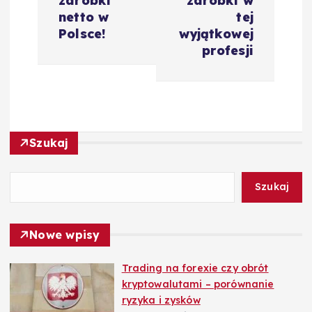
zarobki
zarobki w
g
netto w
tej
Polsce!
wyjątkowej
a
profesji
c
j
Szukaj
a
w
Szukaj
p
Nowe wpisy
i
Trading na forexie czy obrót
kryptowalutami – porównanie
s
ryzyka i zysków