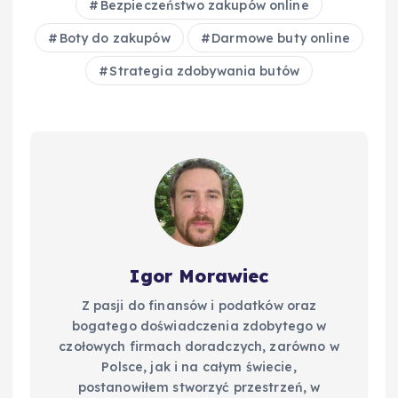
Bezpieczeństwo zakupów online
o
I
n
Boty do zakupów
Darmowe buty online
o
n
k
Strategia zdobywania butów
k
Igor Morawiec
Z pasji do finansów i podatków oraz
bogatego doświadczenia zdobytego w
czołowych firmach doradczych, zarówno w
Polsce, jak i na całym świecie,
postanowiłem stworzyć przestrzeń, w