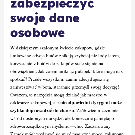
zabezpieczyć
swoje dane
osobowe
W dzisiejszym szalonym świecie zakupów, gdzie
limitowane edycje butów znikają szybciej niż lody latem,
korzystanie z botów do zakupów staje się niemal
obowiązkiem. Jak zatem uniknąć pułapek, które mogą nas
spotkać? Przede wszystkim, zanim zdecydujesz się
zainwestować w bota, starannie przemyśl swoją decyzję!
Owszem, te narzędzia mogą działać jak maestro w
nieodpowiedni dyrygent może
orkiestrze zakupowej, ale
szybko doprowadzić do chaosu
. Zrób więc rozeznanie
wśród dostępnych narzędzi, ale koniecznie pamiętaj o
zdroworozsądkowym myśleniu—choć Zaczarowany
Zamek mógł wydawać się mieć magiczne moce, zakupowy