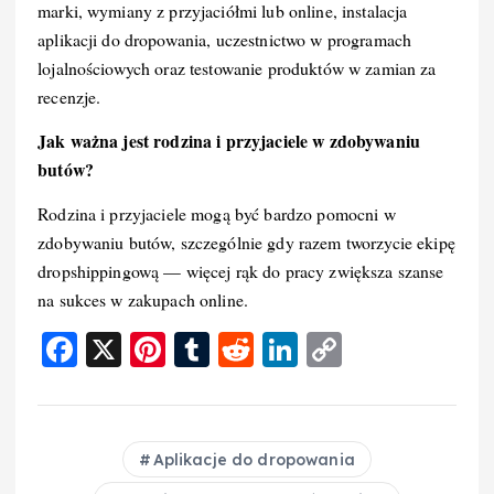
marki, wymiany z przyjaciółmi lub online, instalacja
aplikacji do dropowania, uczestnictwo w programach
lojalnościowych oraz testowanie produktów w zamian za
recenzje.
Jak ważna jest rodzina i przyjaciele w zdobywaniu
butów?
Rodzina i przyjaciele mogą być bardzo pomocni w
zdobywaniu butów, szczególnie gdy razem tworzycie ekipę
dropshippingową — więcej rąk do pracy zwiększa szanse
na sukces w zakupach online.
F
X
Pi
T
R
Li
C
a
nt
u
e
n
o
c
er
m
d
k
p
e
e
bl
di
e
y
Aplikacje do dropowania
b
st
r
t
d
Li