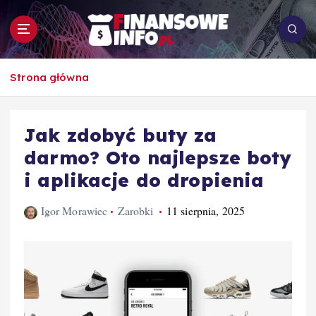
S
k
i
p
To i owo o rachunkowości, pracy, biznesie i
t
Strona główna
ekonomii
o
c
o
Jak zdobyć buty za
n
darmo? Oto najlepsze boty
t
e
i aplikacje do dropienia
n
t
Igor Morawiec
Zarobki
11 sierpnia, 2025