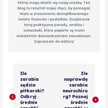
której mogę dzielić się swoją wiedzą. Ten
blog to rezultat mojej chęci, by pomagać
Wam w zrozumieniu skomplikowanego
świata finansów i podatków. Znajdziecie
tutaj praktyczne porady, analizy i
wskazówki, które poparte są moim
wieloletnim doświadczeniem zawodowym.
Zapraszam do lektury!
N
Ile
Ile
a
zarabia
naprawdę
sędzia
zarabia
w
piłkarski?
neurochiru
Odkryj
rg? Poznaj
i
średnie
średnie