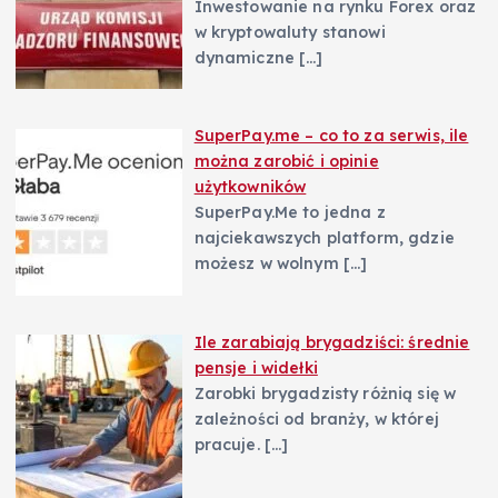
Inwestowanie na rynku Forex oraz
u
w kryptowaluty stanowi
dynamiczne
[…]
SuperPay.me – co to za serwis, ile
można zarobić i opinie
użytkowników
SuperPay.Me to jedna z
najciekawszych platform, gdzie
możesz w wolnym
[…]
Ile zarabiają brygadziści: średnie
pensje i widełki
Zarobki brygadzisty różnią się w
zależności od branży, w której
pracuje.
[…]