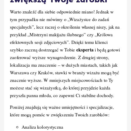
Warto znaleźć dla siebie odpowiednie miano! Jednak w
tym przypadku nie mówimy o „Wizażystce do zadań
specjalnych”, lecz raczej o określeniu własnej niszy, jak na
przykład „Mistrzyni makijażu ślubnego” czy „Królowa
efektownych sesji zdjęciowych”. Dzięki temu klienci
eksperta
szybko zaczną dostrzegać w Tobie
i będą gotowi
zaoferować wyższe wynagrodzenie. Z drugiej strony,
lokalizacja ma znaczenie – w dużych miastach, takich jak
Warszawa czy Kraków, stawki w branży wizażu mogą być
znacznie wyższe. W mniejszych miejscowościach to Ty
możesz stać się wizażystką, do której przyjdzie każda
przyszła panna młoda, co zapewni Ci stabilne dochody.
Poniżej znajdują się ważne umiejętności i specjalizacje,
które mogą pomóc w zwiększeniu Twoich zarobków:
Analiza kolorystyczna