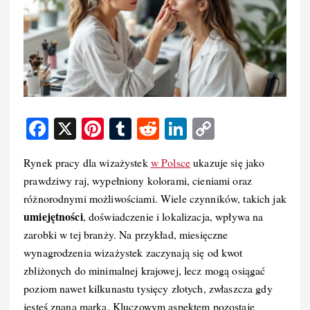
F
X
Pi
T
R
Li
C
a
nt
u
e
n
o
Rynek pracy dla wizażystek
w Polsce
ukazuje się jako
c
er
m
d
k
p
prawdziwy raj, wypełniony kolorami, cieniami oraz
e
e
bl
di
e
y
różnorodnymi możliwościami. Wiele czynników, takich jak
b
st
r
t
d
Li
umiejętności
, doświadczenie i lokalizacja, wpływa na
o
I
n
zarobki w tej branży. Na przykład, miesięczne
wynagrodzenia wizażystek zaczynają się od kwot
o
n
k
zbliżonych do minimalnej krajowej, lecz mogą osiągać
k
poziom nawet kilkunastu tysięcy złotych, zwłaszcza gdy
jesteś znaną marką. Kluczowym aspektem pozostaje