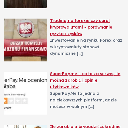
Trading na forexie czy obrót
kryptowalutami – porównanie
ryzyka i zysków
Inwestowanie na rynku Forex oraz
w kryptowaluty stanowi
dynamiczne
[…]
SuperPay.me – co to za serwis, ile
można zarobić i opinie
użytkowników
SuperPay.Me to jedna z
najciekawszych platform, gdzie
możesz w wolnym
[…]
Ile zarabiają brygadziści: średnie