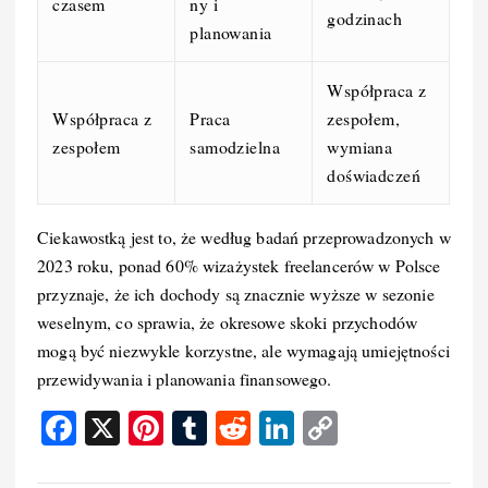
czasem
ny i
godzinach
planowania
Współpraca z
Współpraca z
Praca
zespołem,
zespołem
samodzielna
wymiana
doświadczeń
Ciekawostką jest to, że według badań przeprowadzonych w
2023 roku, ponad 60% wizażystek freelancerów w Polsce
przyznaje, że ich dochody są znacznie wyższe w sezonie
weselnym, co sprawia, że okresowe skoki przychodów
mogą być niezwykle korzystne, ale wymagają umiejętności
przewidywania i planowania finansowego.
F
X
Pi
T
R
Li
C
a
nt
u
e
n
o