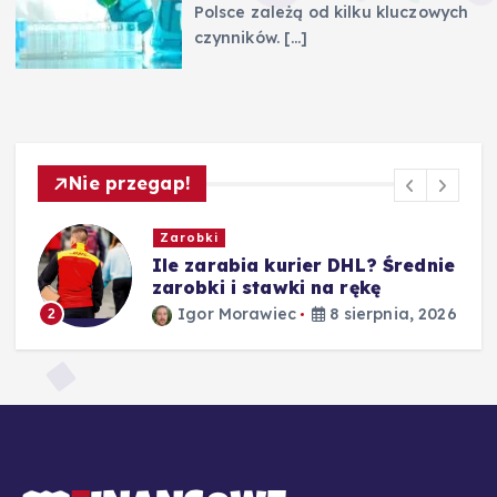
Polsce zależą od kilku kluczowych
czynników.
[…]
Nie przegap!
Zarobki
e
Ile zarabia nauczyciel
matematyki – średnie zarobki
według stażu
26
Igor Morawiec
8 sierpnia, 2026
3