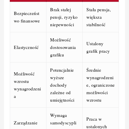
Brak stałej
Stała pensja,
Bezpieczeńst
pensji, ryzyko
większa
wo finansowe
niepewności
stabilność
Możliwość
Ustalony
Elastyczność
dostosowania
grafik pracy
grafiku
Potencjalnie
Średnie
Możliwość
wyższe
wynagrodzeni
wzrostu
dochody
e, ograniczone
wynagrodzeni
zależne od
możliwości
a
umiejętności
wzrostu
Wymaga
Praca w
Zarządzanie
samodyscypli
ustalonych