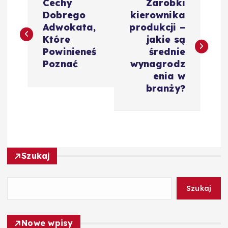
Cechy
Zarobki
a
Dobrego
kierownika
Adwokata,
produkcji –
w
Które
jakie są
Powinieneś
średnie
i
Poznać
wynagrodz
enia w
g
branży?
a
c
Szukaj
j
a
Szukaj
w
Nowe wpisy