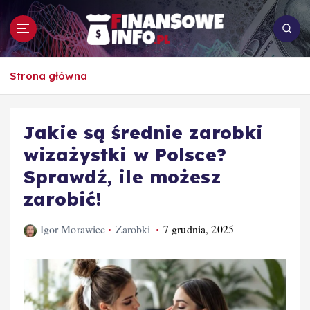
S
k
i
p
To i owo o rachunkowości, pracy, biznesie i
t
Strona główna
ekonomii
o
c
o
Jakie są średnie zarobki
n
wizażystki w Polsce?
t
e
Sprawdź, ile możesz
n
zarobić!
t
Igor Morawiec
Zarobki
7 grudnia, 2025