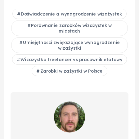
c
er
m
d
k
p
e
e
bl
di
e
y
Doświadczenie a wynagrodzenie wizażystek
b
st
r
t
d
Li
Porównanie zarobków wizażystek w
o
I
n
miastach
o
n
k
Umiejętności zwiększające wynagrodzenie
wizażystki
k
Wizażystka freelancer vs pracownik etatowy
Zarobki wizażystki w Polsce