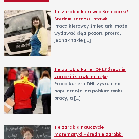
p
Ile zarabia kierowca śmieciarki?
Średnie zarobki i stawki
i
Praca kierowcy śmieciarki może
wydawać się z pozoru prosta,
s
jednak takie
[…]
u
Ile zarabia kurier DHL? Średnie
zarobki i stawki na rękę
Praca kuriera DHL zyskuje na
popularności na polskim rynku
pracy, a
[…]
Ile zarabia nauczyciel
matematyki – średnie zarobki