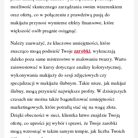
możliwość skutecznego zarządzania swoim wizerunkiem
oraz ofertą, co w połączeniu z prawdziwą pasją do
makijażu przynosi wymierne efekty finansowe, które
większość osób pragnie osiągnąć.
Należy zauważyć, że kluczowe umiejętności, które
zarobki
znacząco mogą podnieść Twoje
, wykraczają
daleko poza same mistrzostwo w malowaniu twarzy. Warto
zainwestować w kursy dotyczące analizy kolorystycznej,
wykonywania makijaży do sesji zdjęciowych czy
specjalizacji w makijażu ślubnym. Takie nisze, jak makijaż
ślubny, mogą przynieść największe profity. W dzisiejszych
czasach nie można także bagatelizować umiejętności
marketingowych, które potrafią stać się na wagę złota.
Dzięki obecności w sieci, klientka łatwo znajdzie Twoją
ofertę, co uprości jej wybór i sprawi, że Twoje zarobki
mogą wzrosnąć w takim samym tempie, jak liczba Twoich