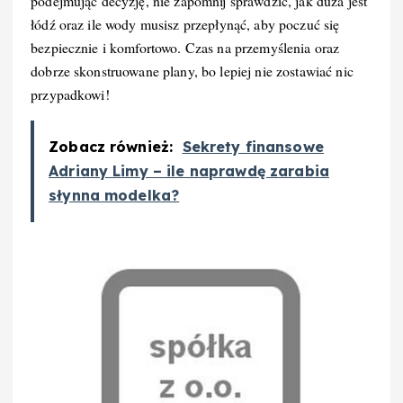
podejmując decyzję, nie zapomnij sprawdzić, jak duża jest
łódź oraz ile wody musisz przepłynąć, aby poczuć się
bezpiecznie i komfortowo. Czas na przemyślenia oraz
dobrze skonstruowane plany, bo lepiej nie zostawiać nic
przypadkowi!
Zobacz również:
Sekrety finansowe
Adriany Limy – ile naprawdę zarabia
słynna modelka?