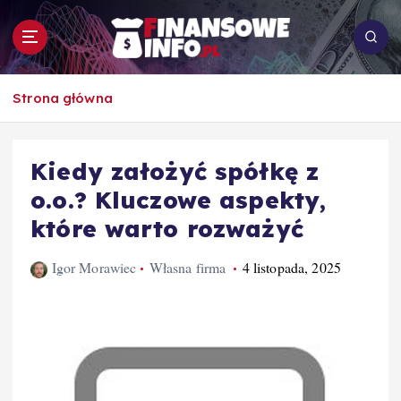
S
k
i
p
To i owo o rachunkowości, pracy, biznesie i
t
Strona główna
ekonomii
o
c
o
Kiedy założyć spółkę z
n
o.o.? Kluczowe aspekty,
t
e
które warto rozważyć
n
t
Igor Morawiec
Własna firma
4 listopada, 2025