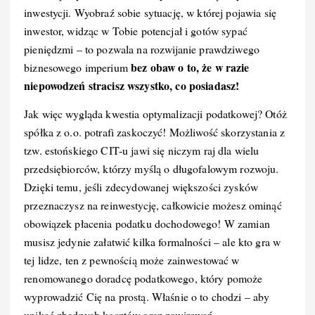
inwestycji. Wyobraź sobie sytuację, w której pojawia się
inwestor, widząc w Tobie potencjał i gotów sypać
pieniędzmi – to pozwala na rozwijanie prawdziwego
bez obaw o to, że w razie
biznesowego imperium
niepowodzeń stracisz wszystko, co posiadasz!
Jak więc wygląda kwestia optymalizacji podatkowej? Otóż
spółka z o.o. potrafi zaskoczyć! Możliwość skorzystania z
tzw. estońskiego CIT-u jawi się niczym raj dla wielu
przedsiębiorców, którzy myślą o długofalowym rozwoju.
Dzięki temu, jeśli zdecydowanej większości zysków
przeznaczysz na reinwestycję, całkowicie możesz ominąć
obowiązek płacenia podatku dochodowego! W zamian
musisz jedynie załatwić kilka formalności – ale kto gra w
tej lidze, ten z pewnością może zainwestować w
renomowanego doradcę podatkowego, który pomoże
wyprowadzić Cię na prostą. Właśnie o to chodzi – aby
unikać zbędnych kosztów oraz zawirowań.