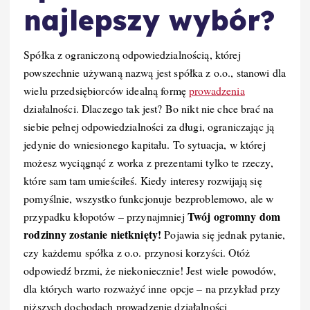
najlepszy wybór?
Spółka z ograniczoną odpowiedzialnością, której
powszechnie używaną nazwą jest spółka z o.o., stanowi dla
wielu przedsiębiorców idealną formę
prowadzenia
działalności. Dlaczego tak jest? Bo nikt nie chce brać na
siebie pełnej odpowiedzialności za długi, ograniczając ją
jedynie do wniesionego kapitału. To sytuacja, w której
możesz wyciągnąć z worka z prezentami tylko te rzeczy,
które sam tam umieściłeś. Kiedy interesy rozwijają się
pomyślnie, wszystko funkcjonuje bezproblemowo, ale w
Twój ogromny dom
przypadku kłopotów – przynajmniej
rodzinny zostanie nietknięty!
Pojawia się jednak pytanie,
czy każdemu spółka z o.o. przynosi korzyści. Otóż
odpowiedź brzmi, że niekoniecznie! Jest wiele powodów,
dla których warto rozważyć inne opcje – na przykład przy
niższych dochodach prowadzenie działalności