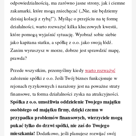
o
I
n
odpowiedzialnością, ma zarówno jasne strony, jak i ciemne
zakamarki, które mogą zniechęcać („Nie, nie będziemy
o
n
k
dzisiaj kolacji z rybą!”). Myśląc o przejściu na tę formę
k
działalności, warto rozważyć kilka kluczowych kwestii,
które pomogą wyjaśnić sytuację. Wyobraź sobie siebie
jako kapitana statku, a spółkę z o.o. jako swoją łódź.
Zanim wyruszysz w morze, dobrze jest sprawdzić mapę,
prawda?
Przede wszystkim, przemyślmy kiedy
warto rozważyć
założenie spółki z o.o. Jeśli Twój biznes funkcjonuje w
rejonach ryzykownych i narażony jest na poważne straty
finansowe, ta forma działalności zyska na atrakcyjności.
Spółka z o.o. umożliwia oddzielenie Twojego majątku
osobistego od majątku firmy, dzięki czemu w
przypadku problemów finansowych, wierzyciele mogą
pukać tylko do drzwi spółki, nie zaś do Twojego
mieszkania!
Dodatkowo, jeśli planujesz rozwijać swój