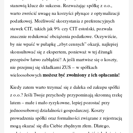
stanowią klucz do sukcesu. Rozważając spółkę z o.o.,
warto zwrócić uwagę na korzyści płynące z optymalizacji
podatkowej. Możliwość skorzystania z preferencyjnych
stawek CIT, takich jak 9% czy CIT estoński, pozwala
znacznie redukować obciążenia podatkowe. Oczywiście,
by nie wpaść w pułapkę „zbyt cennych” okazji, najlepiej
skonsultować się z ekspertem, ponieważ w tej dżungli
przepisów łatwo zabłądzić! A jeśli martwisz się o koszty,
nie przejmuj się składkami ZUS – w spółkach
możesz być zwolniony z ich opłacania!
wieloosobowych
Kiedy zatem warto trzymać się z daleka od zakupu spółki
z o.o.? Jeśli Twoje przychody przypominają skromną rzekę
latem – małe i mało ryzykowne, lepiej pozostać przy
jednoosobowej działalności gospodarczej. Koszty
prowadzenia spółki oraz formalności związane z rejestracją
mogą okazać się dla Ciebie zbędnym złem. Dlatego,