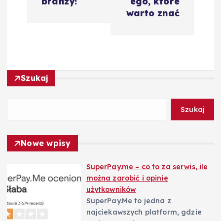
branży!
ego, które
c
warto znać
j
a
Szukaj
w
p
Szukaj
i
Nowe wpisy
s
SuperPay.me – co to za serwis, ile
można zarobić i opinie
u
użytkowników
SuperPay.Me to jedna z
najciekawszych platform, gdzie