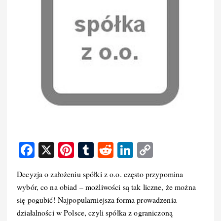
F
X
Pi
T
R
Li
C
a
nt
u
e
n
o
Decyzja o założeniu spółki z o.o. często przypomina
c
er
m
d
k
p
wybór, co na obiad – możliwości są tak liczne, że można
e
e
bl
di
e
y
się pogubić! Najpopularniejsza forma prowadzenia
b
st
r
t
d
Li
działalności w Polsce, czyli spółka z ograniczoną