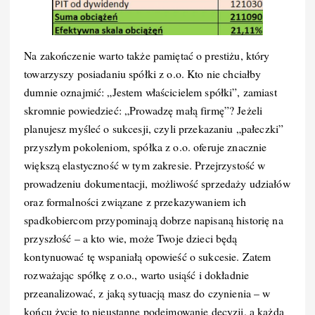
Na zakończenie warto także pamiętać o prestiżu, który
towarzyszy posiadaniu spółki z o.o. Kto nie chciałby
dumnie oznajmić: „Jestem właścicielem spółki”, zamiast
skromnie powiedzieć: „Prowadzę małą firmę”? Jeżeli
planujesz myśleć o sukcesji, czyli przekazaniu „pałeczki”
przyszłym pokoleniom, spółka z o.o. oferuje znacznie
większą elastyczność w tym zakresie. Przejrzystość w
prowadzeniu dokumentacji, możliwość sprzedaży udziałów
oraz formalności związane z przekazywaniem ich
spadkobiercom przypominają dobrze napisaną historię na
przyszłość – a kto wie, może Twoje dzieci będą
kontynuować tę wspaniałą opowieść o sukcesie. Zatem
rozważając spółkę z o.o., warto usiąść i dokładnie
przeanalizować, z jaką sytuacją masz do czynienia – w
końcu życie to nieustanne podejmowanie decyzji, a każda