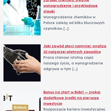
Zarobki chemika: średnie
wynagrodzenie i przykładowe
stawki
Wynagrodzenia chemików w
Polsce zależą od kilku kluczowych
czynników.
[…]
Jaki zawód płaci najmniej: analiza
10 najgorzej płatnych zawodów
Praca stanowi istotną część
naszego życia, a wynagrodzenie
odgrywa w tym
[…]
Bonus na start w Bybit — zyskaj
dodatkowe środki na pierwsze
inwestycje
Rozpoczęcie kariery inwestycyjnej