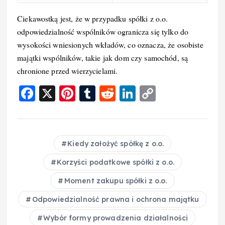
Ciekawostką jest, że w przypadku spółki z o.o.
odpowiedzialność wspólników ogranicza się tylko do
wysokości wniesionych wkładów, co oznacza, że osobiste
majątki wspólników, takie jak dom czy samochód, są
chronione przed wierzycielami.
F
X
Pi
T
R
Li
C
a
nt
u
e
n
o
c
er
m
d
k
p
e
e
bl
di
e
y
Kiedy założyć spółkę z o.o.
b
st
r
t
d
Li
Korzyści podatkowe spółki z o.o.
o
I
n
Moment zakupu spółki z o.o.
o
n
k
Odpowiedzialność prawna i ochrona majątku
k
Wybór formy prowadzenia działalności