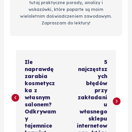
tutaj praktyczne porady, analizy i
wskazówki, które poparte są moim
wieloletnim doświadczeniem zawodowym.
Zapraszam do lektury!
N
Ile
5
a
naprawdę
najczęstsz
zarabia
ych
w
kosmetycz
błędów
ka z
przy
i
własnym
zakładani
salonem?
u
g
Odkrywam
własnego
y
sklepu
a
tajemnice
internetow