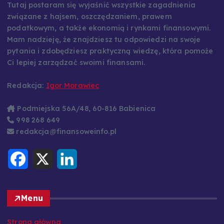
Tutaj postaram się wyjaśnić wszystkie zagadnienia
związane z hajsem, oszczędzaniem, prawem
podatkowym, a także ekonomią i rynkami finansowymi.
Mam nadzieję, że znajdziesz tu odpowiedzi na swoje
pytania i zdobędziesz praktyczną wiedzę, która pomoże
Ci lepiej zarządzać swoimi finansami.
Redakcja:
Igor Morawiec
Podmiejska 56A/48, 60-816 Babienica
998 268 649
redakcja@finansoweinfo.pl
F
X
L
a
i
c
n
e
k
b
e
o
d
Menu
o
I
k
n
Strona główna