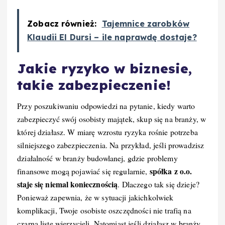
Zobacz również:
Tajemnice zarobków
Klaudii El Dursi – ile naprawdę dostaje?
Jakie ryzyko w biznesie,
takie zabezpieczenie!
Przy poszukiwaniu odpowiedzi na pytanie, kiedy warto
zabezpieczyć swój osobisty majątek, skup się na branży, w
której działasz. W miarę wzrostu ryzyka rośnie potrzeba
silniejszego zabezpieczenia. Na przykład, jeśli prowadzisz
działalność w branży budowlanej, gdzie problemy
spółka z o.o.
finansowe mogą pojawiać się regularnie,
staje się niemal koniecznością
. Dlaczego tak się dzieje?
Ponieważ zapewnia, że w sytuacji jakichkolwiek
komplikacji, Twoje osobiste oszczędności nie trafią na
czarną listę wierzycieli. Natomiast jeśli działasz w branży