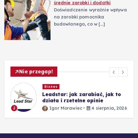
średnie zarobki i dodatki
Doświadczenie wyraźnie wpływa
na zarobki pomocnika
budowlanego, co w
[…]
Nie przegap!
Biznes
Leadstar: jak zarabiać, jak to
działa i rzetelne opinie
26
Igor Morawiec
4 sierpnia, 2026
2