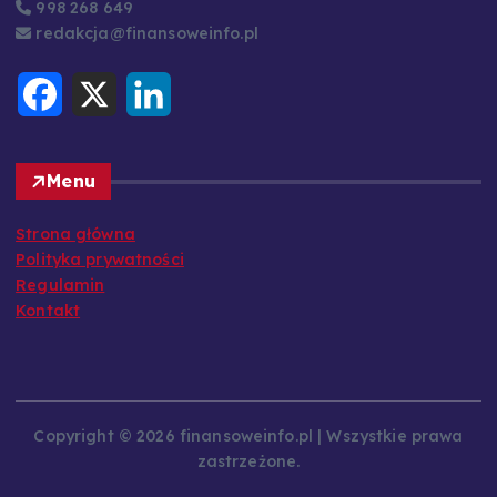
998 268 649
redakcja@finansoweinfo.pl
F
X
L
a
i
c
n
e
k
b
e
o
d
Menu
o
I
k
n
Strona główna
Polityka prywatności
Regulamin
Kontakt
Copyright © 2026 finansoweinfo.pl | Wszystkie prawa
zastrzeżone.