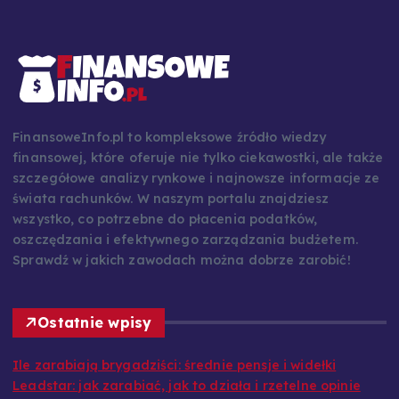
FinansoweInfo.pl to kompleksowe źródło wiedzy
finansowej, które oferuje nie tylko ciekawostki, ale także
szczegółowe analizy rynkowe i najnowsze informacje ze
świata rachunków. W naszym portalu znajdziesz
wszystko, co potrzebne do płacenia podatków,
oszczędzania i efektywnego zarządzania budżetem.
Sprawdź w jakich zawodach można dobrze zarobić!
Ostatnie wpisy
Ile zarabiają brygadziści: średnie pensje i widełki
Leadstar: jak zarabiać, jak to działa i rzetelne opinie