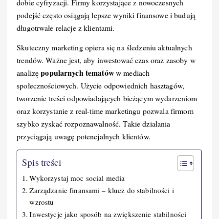
dobie cyfryzacji. Firmy korzystające z nowoczesnych
b
st
r
t
d
Li
podejść często osiągają lepsze wyniki finansowe i budują
o
I
n
długotrwałe relacje z klientami.
o
n
k
Skuteczny marketing opiera się na śledzeniu aktualnych
k
trendów. Ważne jest, aby inwestować czas oraz zasoby w
popularnych tematów
analizę
w mediach
społecznościowych. Użycie odpowiednich hasztagów,
tworzenie treści odpowiadających bieżącym wydarzeniom
oraz korzystanie z real-time marketingu pozwala firmom
szybko zyskać rozpoznawalność. Takie działania
przyciągają uwagę potencjalnych klientów.
Spis treści
Wykorzystaj moc social media
Zarządzanie finansami – klucz do stabilności i
wzrostu
Inwestycje jako sposób na zwiększenie stabilności