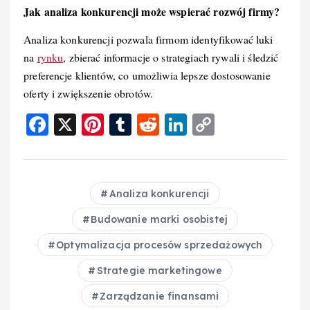
Jak analiza konkurencji może wspierać rozwój firmy?
Analiza konkurencji pozwala firmom identyfikować luki
na
rynku
, zbierać informacje o strategiach rywali i śledzić
preferencje klientów, co umożliwia lepsze dostosowanie
oferty i zwiększenie obrotów.
F
X
Pi
T
R
Li
C
a
nt
u
e
n
o
c
er
m
d
k
p
e
e
bl
di
e
y
Analiza konkurencji
b
st
r
t
d
Li
Budowanie marki osobistej
o
I
n
Optymalizacja procesów sprzedażowych
o
n
k
Strategie marketingowe
k
Zarządzanie finansami