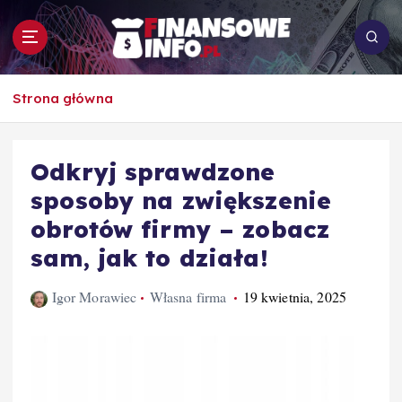
S
k
i
p
To i owo o rachunkowości, pracy, biznesie i
t
Strona główna
ekonomii
o
c
o
Odkryj sprawdzone
n
sposoby na zwiększenie
t
e
obrotów firmy – zobacz
n
sam, jak to działa!
t
Igor Morawiec
Własna firma
19 kwietnia, 2025