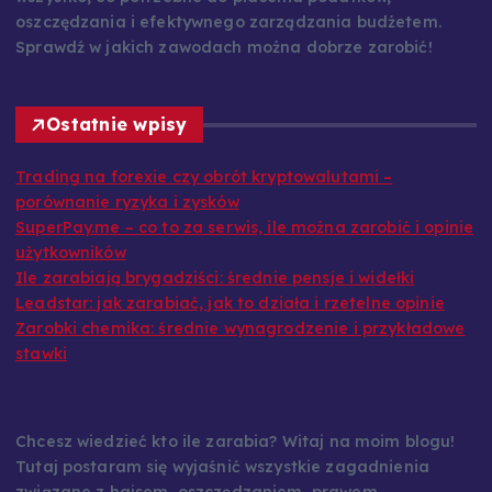
oszczędzania i efektywnego zarządzania budżetem.
Sprawdź w jakich zawodach można dobrze zarobić!
Ostatnie wpisy
Trading na forexie czy obrót kryptowalutami –
porównanie ryzyka i zysków
SuperPay.me – co to za serwis, ile można zarobić i opinie
użytkowników
Ile zarabiają brygadziści: średnie pensje i widełki
Leadstar: jak zarabiać, jak to działa i rzetelne opinie
Zarobki chemika: średnie wynagrodzenie i przykładowe
stawki
Chcesz wiedzieć kto ile zarabia? Witaj na moim blogu!
Tutaj postaram się wyjaśnić wszystkie zagadnienia
związane z hajsem, oszczędzaniem, prawem