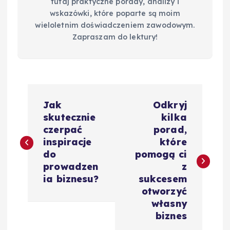
tutaj praktyczne porady, analizy i
wskazówki, które poparte są moim
wieloletnim doświadczeniem zawodowym.
Zapraszam do lektury!
N
Jak
Odkryj
a
skutecznie
kilka
czerpać
porad,
w
inspiracje
które
do
pomogą ci
i
prowadzen
z
ia biznesu?
sukcesem
g
otworzyć
własny
a
biznes