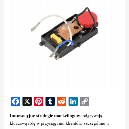
F
X
Pi
T
R
Li
C
a
nt
u
e
n
o
Innowacyjne strategie marketingowe
odgrywają
c
er
m
d
k
p
kluczową rolę w przyciąganiu klientów, szczególnie w
e
e
bl
di
e
y