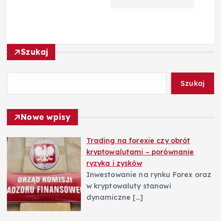
c
j
Szukaj
a
w
Szukaj
p
Nowe wpisy
i
Trading na forexie czy obrót
kryptowalutami – porównanie
s
ryzyka i zysków
Inwestowanie na rynku Forex oraz
u
w kryptowaluty stanowi
dynamiczne
[…]