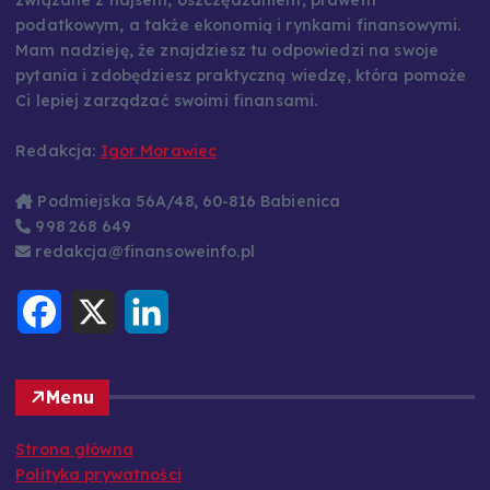
podatkowym, a także ekonomią i rynkami finansowymi.
Mam nadzieję, że znajdziesz tu odpowiedzi na swoje
pytania i zdobędziesz praktyczną wiedzę, która pomoże
Ci lepiej zarządzać swoimi finansami.
Redakcja:
Igor Morawiec
Podmiejska 56A/48, 60-816 Babienica
998 268 649
redakcja@finansoweinfo.pl
F
X
L
a
i
c
n
e
k
b
e
o
d
Menu
o
I
k
n
Strona główna
Polityka prywatności
Regulamin