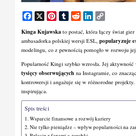
F
X
Pi
T
R
Li
C
a
nt
u
e
n
o
Kinga Kujawska
to postać, która łączy świat gie
c
er
m
d
k
p
popularyzuje e
ambasadorka polskiej wersji ESL,
e
e
bl
di
e
y
modelingu, co z pewnością pomogło w rozwoju jej
b
st
r
t
d
Li
o
I
n
Popularność Kingi szybko wzrosła. Jej aktywność
o
n
k
tysięcy obserwujących
na Instagramie, co znacząc
k
kontrowersji i angażuje się w różnorodne projekty
inspirująca.
Spis treści
Wsparcie finansowe a rozwój kariery
Nie tylko pieniądze – wpływ popularności na za
Relacje z fanami a zarobki