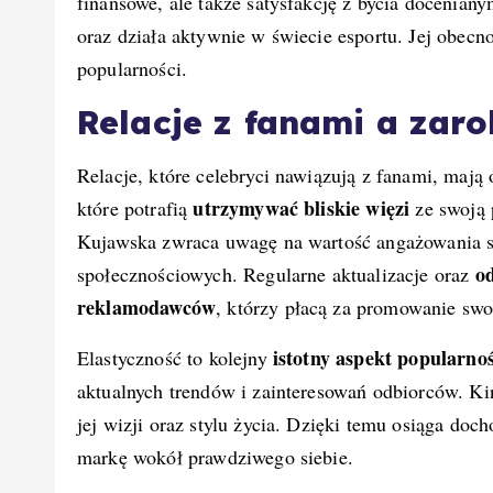
finansowe, ale także satysfakcję z bycia docenia
oraz działa aktywnie w świecie esportu. Jej obec
popularności.
Relacje z fanami a zaro
Relacje, które celebryci nawiązują z fanami, maj
utrzymywać bliskie więzi
które potrafią
ze swoją 
Kujawska zwraca uwagę na wartość angażowania s
o
społecznościowych. Regularne aktualizacje oraz
reklamodawców
, którzy płacą za promowanie swo
istotny aspekt popularnoś
Elastyczność to kolejny
aktualnych trendów i zainteresowań odbiorców. Ki
jej wizji oraz stylu życia. Dzięki temu osiąga doc
markę wokół prawdziwego siebie.