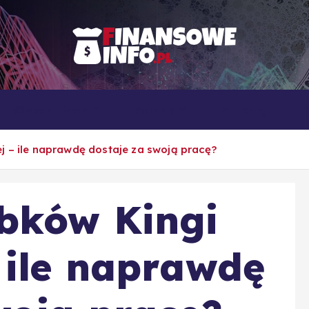
To i owo o rachunkowości, pracy, biznesie i ekonomii
Własna firma
Porady
Rankingi
j – ile naprawdę dostaje za swoją pracę?
obków Kingi
 ile naprawdę