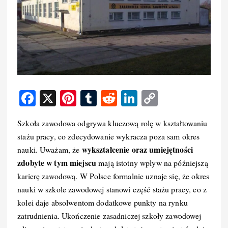
F
X
Pi
T
R
Li
C
a
nt
u
e
n
o
Szkoła zawodowa odgrywa kluczową rolę w kształtowaniu
c
er
m
d
k
p
stażu pracy, co zdecydowanie wykracza poza sam okres
e
e
bl
di
e
y
wykształcenie oraz umiejętności
nauki. Uważam, że
b
st
r
t
d
Li
zdobyte w tym miejscu
mają istotny wpływ na późniejszą
o
I
n
karierę zawodową. W Polsce formalnie uznaje się, że okres
nauki w szkole zawodowej stanowi część stażu pracy, co z
o
n
k
kolei daje absolwentom dodatkowe punkty na rynku
k
zatrudnienia. Ukończenie zasadniczej szkoły zawodowej