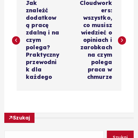
Jak
Cloudwork
a
znaleźć
ers:
dodatkow
wszystko,
w
ą pracę
co musisz
zdalną i na
wiedzieć o
i
czym
opiniach i
polega?
zarobkach
g
Praktyczny
na czym
przewodni
polega
a
k dla
praca w
każdego
chmurze
c
j
a
Szukaj
w
Szukaj