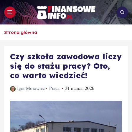
S
k
i
p
To i owo o rachunkowości, pracy, biznesie i
t
Strona główna
ekonomii
o
c
o
Czy szkoła zawodowa liczy
n
się do stażu pracy? Oto,
t
e
co warto wiedzieć!
n
t
Igor Morawiec
Praca
31 marca, 2026