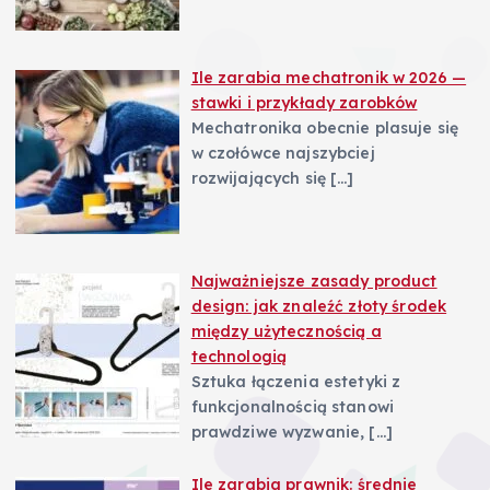
Ile zarabia mechatronik w 2026 —
stawki i przykłady zarobków
Mechatronika obecnie plasuje się
w czołówce najszybciej
rozwijających się
[…]
Najważniejsze zasady product
design: jak znaleźć złoty środek
między użytecznością a
technologią
Sztuka łączenia estetyki z
funkcjonalnością stanowi
prawdziwe wyzwanie,
[…]
Ile zarabia prawnik: średnie