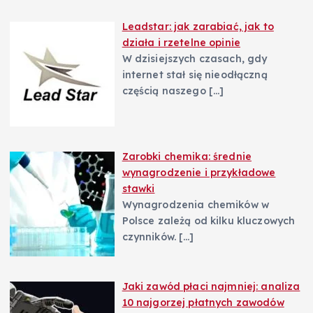
Leadstar: jak zarabiać, jak to
działa i rzetelne opinie
W dzisiejszych czasach, gdy
internet stał się nieodłączną
częścią naszego
[…]
Zarobki chemika: średnie
wynagrodzenie i przykładowe
stawki
Wynagrodzenia chemików w
Polsce zależą od kilku kluczowych
czynników.
[…]
Jaki zawód płaci najmniej: analiza
10 najgorzej płatnych zawodów