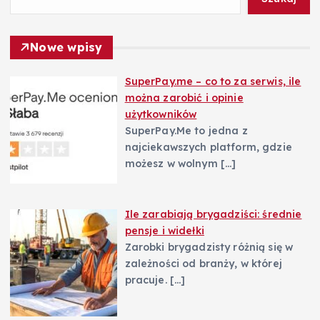
p
Nowe wpisy
i
SuperPay.me – co to za serwis, ile
s
można zarobić i opinie
użytkowników
u
SuperPay.Me to jedna z
najciekawszych platform, gdzie
możesz w wolnym
[…]
Ile zarabiają brygadziści: średnie
pensje i widełki
Zarobki brygadzisty różnią się w
zależności od branży, w której
pracuje.
[…]