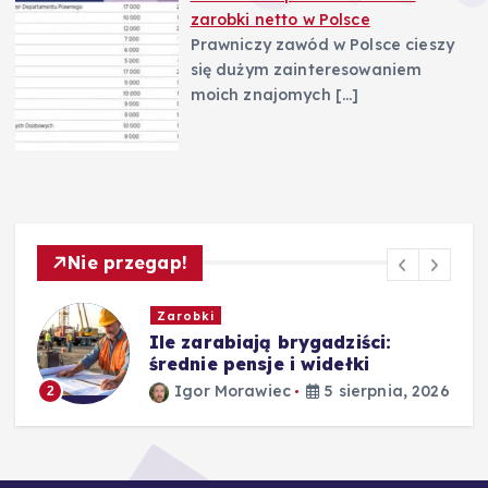
zarobki netto w Polsce
Prawniczy zawód w Polsce cieszy
się dużym zainteresowaniem
moich znajomych
[…]
Nie przegap!
Biznes
Leadstar: jak zarabiać, jak to
działa i rzetelne opinie
26
Igor Morawiec
4 sierpnia, 2026
3