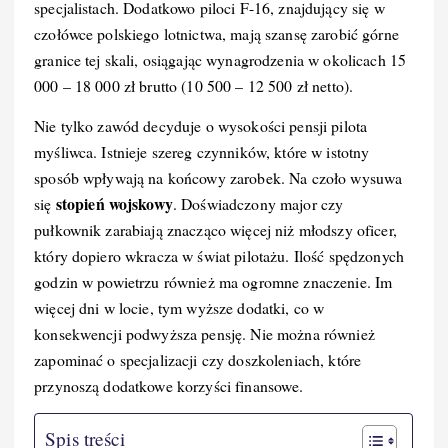
k
specjalistach. Dodatkowo piloci F-16, znajdujący się w
czołówce polskiego lotnictwa, mają szansę zarobić górne
granice tej skali, osiągając wynagrodzenia w okolicach 15
000 – 18 000 zł brutto (10 500 – 12 500 zł netto).
Nie tylko zawód decyduje o wysokości pensji pilota
myśliwca. Istnieje szereg czynników, które w istotny
sposób wpływają na końcowy zarobek. Na czoło wysuwa
stopień wojskowy
się
. Doświadczony major czy
pułkownik zarabiają znacząco więcej niż młodszy oficer,
który dopiero wkracza w świat pilotażu. Ilość spędzonych
godzin w powietrzu również ma ogromne znaczenie. Im
więcej dni w locie, tym wyższe dodatki, co w
konsekwencji podwyższa pensję. Nie można również
zapominać o specjalizacji czy doszkoleniach, które
przynoszą dodatkowe korzyści finansowe.
Spis treści