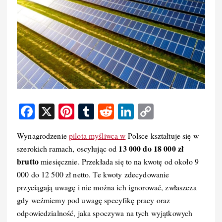
F
X
Pi
T
R
Li
C
a
nt
u
e
n
o
Wynagrodzenie
pilota myśliwca w
Polsce kształtuje się w
c
er
m
d
k
p
13 000 do 18 000 zł
szerokich ramach, oscylując od
e
e
bl
di
e
y
brutto
miesięcznie. Przekłada się to na kwotę od około 9
b
st
r
t
d
Li
000 do 12 500 zł netto. Te kwoty zdecydowanie
o
I
n
przyciągają uwagę i nie można ich ignorować, zwłaszcza
gdy weźmiemy pod uwagę specyfikę pracy oraz
o
n
k
odpowiedzialność, jaka spoczywa na tych wyjątkowych