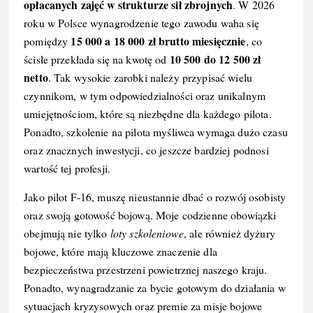
opłacanych zajęć w strukturze sił zbrojnych
. W 2026
roku w Polsce wynagrodzenie tego zawodu waha się
15 000 a 18 000 zł brutto miesięcznie
pomiędzy
, co
10 500 do 12 500 zł
ścisłe przekłada się na kwotę od
netto
. Tak wysokie zarobki należy przypisać wielu
czynnikom, w tym odpowiedzialności oraz unikalnym
umiejętnościom, które są niezbędne dla każdego pilota.
Ponadto, szkolenie na pilota myśliwca wymaga dużo czasu
oraz znacznych inwestycji, co jeszcze bardziej podnosi
wartość tej profesji.
Jako pilot F-16, muszę nieustannie dbać o rozwój osobisty
oraz swoją gotowość bojową. Moje codzienne obowiązki
obejmują nie tylko
loty szkoleniowe
, ale również dyżury
bojowe, które mają kluczowe znaczenie dla
bezpieczeństwa przestrzeni powietrznej naszego kraju.
Ponadto, wynagradzanie za bycie gotowym do działania w
sytuacjach kryzysowych oraz premie za misje bojowe