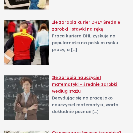
u
Ile zarabia kurier DHL? Średnie
zarobki i stawki na rękę
Praca kuriera DHL zyskuje na
popularności na polskim rynku
pracy, a
[…]
Ile zarabia nauczyciel
matematyki – średnie zarobki
według stażu
Decydując się na pracę jako
nauczyciel matematyki, warto
dokładnie poznać
[…]
Co nowego w świecie kredytów?