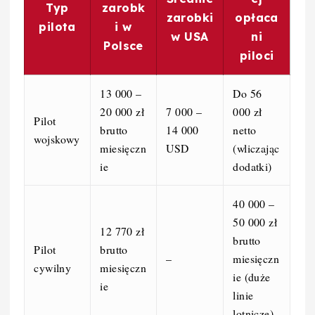
Typ
zarobk
zarobki
opłaca
pilota
i w
w USA
ni
Polsce
piloci
13 000 –
Do 56
20 000 zł
7 000 –
000 zł
Pilot
brutto
14 000
netto
wojskowy
miesięczn
USD
(wliczając
ie
dodatki)
40 000 –
50 000 zł
12 770 zł
brutto
Pilot
brutto
–
miesięczn
cywilny
miesięczn
ie (duże
ie
linie
lotnicze)