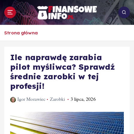
S
k
i
p
To i owo o rachunkowości, pracy, biznesie i
t
Strona główna
ekonomii
o
c
o
Ile naprawdę zarabia
n
pilot myśliwca? Sprawdź
t
e
średnie zarobki w tej
n
profesji!
t
Igor Morawiec
Zarobki
3 lipca, 2026