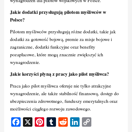
wynagrodzeń dla pilotów wojskowych w Polsce.
Jakie dodatki przysługują pilotom myśliwców w
Polsce?
Pilotom myśliwców przysługują różne dodatki, takie jak
dodatki za gotowość bojową, premie za misje bojowe i
zagraniczne, dodatki funkcyjne oraz benefity
pozapłacowe, które mogą znacznie zwiększyć ich
wynagrodzenie.
Jakie korzyści płyną z pracy jako pilot myśliwca?
Praca jako pilot myśliwca oferuje nie tylko atrakcyjne
wynagrodzenie, ale także stabilność finansową, dostęp do
ubezpieczenia zdrowotnego, funduszy emerytalnych oraz
możliwości ciągłego rozwoju zawodowego.
F
X
Pi
T
R
Li
C
a
nt
u
e
n
o