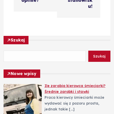
g
opinie?
stanowisk
u!
a
c
j
Szukaj
a
Szukaj
w
Nowe wpisy
p
Ile zarabia kierowca śmieciarki?
i
Średnie zarobki i stawki
Praca kierowcy śmieciarki może
s
wydawać się z pozoru prosta,
jednak takie
[…]