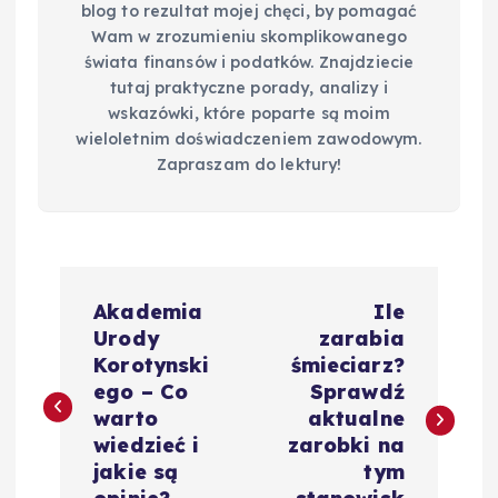
blog to rezultat mojej chęci, by pomagać
Wam w zrozumieniu skomplikowanego
świata finansów i podatków. Znajdziecie
tutaj praktyczne porady, analizy i
wskazówki, które poparte są moim
wieloletnim doświadczeniem zawodowym.
Zapraszam do lektury!
N
Akademia
Ile
a
Urody
zarabia
Korotynski
śmieciarz?
w
ego – Co
Sprawdź
warto
aktualne
i
wiedzieć i
zarobki na
jakie są
tym