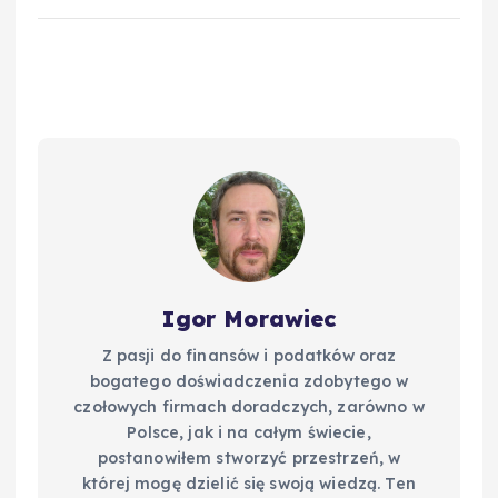
c
er
m
d
k
p
e
e
bl
di
e
y
b
st
r
t
d
Li
o
I
n
o
n
k
k
Igor Morawiec
Z pasji do finansów i podatków oraz
bogatego doświadczenia zdobytego w
czołowych firmach doradczych, zarówno w
Polsce, jak i na całym świecie,
postanowiłem stworzyć przestrzeń, w
której mogę dzielić się swoją wiedzą. Ten